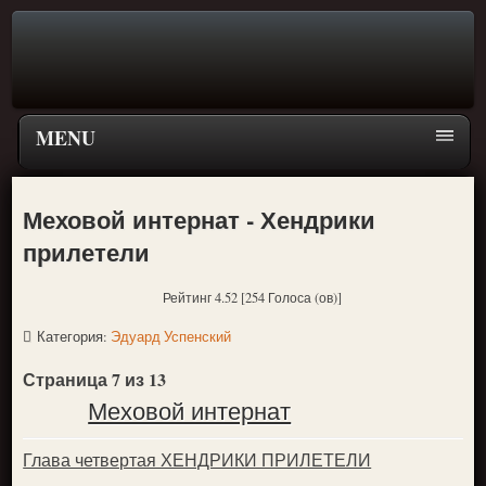
MENU
Главная страница
Меховой интернат - Хендрики
Поиск
прилетели
ПЕРЕЙТИ К ГЛАВНОМУ МЕНЮ СКАЗОК
Рейтинг 4.52 [254 Голоса (ов)]
Новое
Категория:
Эдуард Успенский
Популярное
Страница 7 из 13
Меховой интернат
Глава четвертая ХЕНДРИКИ ПРИЛЕТЕЛИ