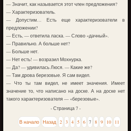
— Значит, как называется этот член предложения?
— Характеризователь.
— Допустим… Есть еще характеризователи в
предложении?
— Есть, — ответила ласка. — Слово «дачный».
— Правильно. А больше нет?
— Больше нет.
— Нет есть! — возразил Мохнурка.
— Да? — удивилась Люся. — Какие же?
— Там дрова березовые. Я сам видел.
— Что ты там видел, не имеет значения. Имеет
значение то, что написано на доске. А на доске нет
такого характеризователя — «березовые».
- Страница 7 -
В начало
Назад
2
3
4
5
6
7
8
9
10
11