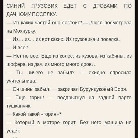
СИНИЙ ГРУЗОВИК ЕДЕТ С ДРОВАМИ ПО
ДАЧНОМУ ПОСЕЛКУ.
— Из каких частей оно состоит? — Люся посмотрела
на Мохнурку.
— Из… из… из вот каких. Из грузовика и поселка.
— И все?
— Нет не все. Еще из колес, из кузова, из кабины, из
шофера, из дач, из много-много дров…
— Ты ничего не забыл? — ехидно спросила
учительница.
— Он шины забыл! — закричал Бурундуковый Боря.
— Еще горин! — подпрыгнул на задней парте
тушканчик.
— Какой такой «горин»?
— Который в моторе горит. Без него машина не
уедет.