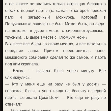
в ее классе оставались только хитрющая белочка в
очках с первой парты (та самая, к которой приехал
пап) и загадочный Мохнурка. Который в
Получальнике записан не был. Может быть, он сидит
на потолке, в дыре вместе с сиреневотрусовым…
трусным… В дыре вместе с Плюмбум-Чоки?
В классе все были на своих местах, и все встали на
передние лапы. Причем представитель папо-
мамовского собирания сделал то же самое. И парта
под ним скрипела.
— Блюм, — сказала Люся через минуту. Все
блюмкнулись.
— Кто у меня еще ни разу не был у доски? —
спросила Люся, в упор глядя на белочку с первой
парты. Ее звали Цоки-Цоки. — Кто еще ни разу не
отвечал?
— Мохнурка! Мохнурка! — захлопотала белочка. —