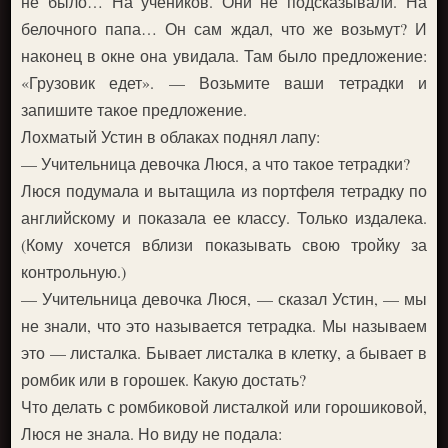
не было… На учеников. Они не подсказывали. На
белочного папа… Он сам ждал, что же возьмут? И
наконец в окне она увидала. Там было предложение:
«Грузовик едет». — Возьмите ваши тетрадки и
запишите такое предложение.
Лохматый Устин в облаках поднял лапу:
— Учительница девочка Люся, а что такое тетрадки?
Люся подумала и вытащила из портфеля тетрадку по
английскому и показала ее классу. Только издалека.
(Кому хочется вблизи показывать свою тройку за
контрольную.)
— Учительница девочка Люся, — сказал Устин, — мы
не знали, что это называется тетрадка. Мы называем
это — листалка. Бывает листалка в клетку, а бывает в
ромбик или в горошек. Какую достать?
Что делать с ромбиковой листалкой или горошиковой,
Люся не знала. Но виду не подала: