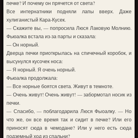
печке? И почему он прячется от света?
Все интернатники подняли лапы вверх. Даже
хулиганистый Кара-Кусек.
— Скажите вы, — попросила Люся Лаковую Молнию.
Фьюалка встала из-за парты и сказала:
— Он норный.
Дверца печки приоткрылась на спичечный коробок, и
высунулся кусочек носа:
— Я норный. Я очень норный.
Фьюалка продолжала:
— Все норные боятся света. Живут в темноте.
— Очень живут! Очень живут! — забормотал носик из
печки.
— Спасибо, — поблагодарила Люся Фыоалку. — Но
что же, он все время так и сидит в печке? Или его
приносят сюда в чемодане? Или у него есть сюда
подземный ход из спальни?