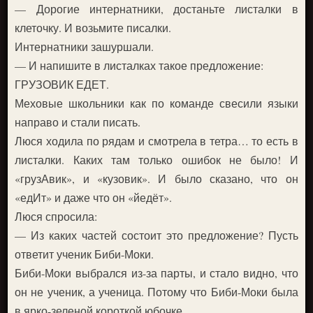
— Дорогие интернатники, достаньте листалки в
клеточку. И возьмите писалки.
Интернатники зашуршали.
— И напишите в листалках такое предложение:
ГРУЗОВИК ЕДЕТ.
Меховые школьники как по команде свесили языки
направо и стали писать.
Люся ходила по рядам и смотрела в тетра… то есть в
листалки. Каких там только ошибок не было! И
«грузАвик», и «кузовик». И было сказано, что он
«едИт» и даже что он «йедёт».
Люся спросила:
— Из каких частей состоит это предложение? Пусть
ответит ученик Биби-Моки.
Биби-Моки выбрался из-за парты, и стало видно, что
он не ученик, а ученица. Потому что Биби-Моки была
в ярко-зеленой короткой юбочке.