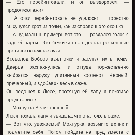
— Его перебинтовали, и он выздоровел, —
продолжал ежик.
— А очки перебинтовать не удалось! — горестно
высунулся крот из печки, как из справочного окошка.
— А ну, малыш, примерь вот это! — раздался голос с
задней парты. Это белочкин пап достал роскошные
противосолнечные очки.
Всеволод Бобров взял очки и засунул их в печку.
Дверца распахнулась, и оттуда торжественно
выбрался наружу упитанный кротенок. Черный-
пречерный, и вдобавок весь в саже.
Он подошел к Люсе, протянул ей лапу и вежливо
представился:
— Мохнурка Великолепный.
Люся пожала лапу и увидела, что она тоже в саже.
— Вот что, уважаемый Мохнурка, возьмите веник и
подметите себя. Потом пойдите на пруд вместе с