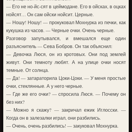
— Его не но-йс-сят в цеймодане. Его в ойсках, в оцках
нойсят… Он сам ойски нойсит. Церные.
— Ношу! Ношу! — прокуковал Мохнурка из печки, как
кукушка из часов. — Черные очки. Очень черные.
Разговор запутывался, и вмешался еще один
разъяснитель — Сева Бобров. Он так объяснил:
— Девочка Люся, он из кротовых. Они под землей
живут. Они темноту любят. А на улице очки носят
темные. От солнца.
— Да! — затараторила Цоки-Цоки. — У меня простые
очки, стеклянные. А у него черные.
— Где же его очки? — спросила Люся. — Почему он
без них?
— Можно я скажу? — закричал ежик Иглосски. —
Когда он в залезалки играл, они разбились.
— Очень, очень разбились! — закуковал Мохнурка.