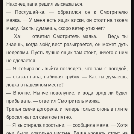
Наконец папа решил высказаться.
— Послушай-ка, — обратился он к Смотрителю
маяка. — У меня есть ящик виски, он стоит на твоем
мысу. Как ты думаешь, скоро ветер утихнет?
— Ха! — ответил Смотритель маяка. — Ведь ты
знаешь, когда зюйд-вест разыграется, он может дуть
неделями. Пусть лучше ящик там стоит, ничего с ним
не сделается.
— Я собираюсь выйти поглядеть, что там с погодой,
— сказал папа, набивая трубку. — Как ты думаешь,
лодка в надежном месте?
— Вполне. Нынче новолуние, и вода вряд ли будет
прибывать, — ответил Смотритель маяка.
Третья свеча догорела, и теперь только огонь в плите
бросал на пол светлое пятно.
— Я выстирала простыни, — сообщила мама. — Хотя
они были довольно чистые. Ваша кровать стоит на