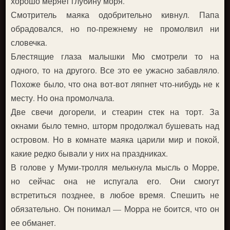
хорошо меряет глубину моря.
Смотритель маяка одобрительно кивнул. Папа
обрадовался, но по-прежнему не промолвил ни
словечка.
Блестящие глаза малышки Мю смотрели то на
одного, то на другого. Все это ее ужасно забавляло.
Похоже было, что она вот-вот ляпнет что-нибудь не к
месту. Но она промолчала.
Две свечи догорели, и стеарин стек на торт. За
окнами было темно, шторм продолжал бушевать над
островом. Но в комнате маяка царили мир и покой,
какие редко бывали у них на праздниках.
В голове у Муми-тролля мелькнула мысль о Морре,
но сейчас она не испугала его. Они смогут
встретиться позднее, в любое время. Спешить не
обязательно. Он понимал — Морра не боится, что он
ее обманет.