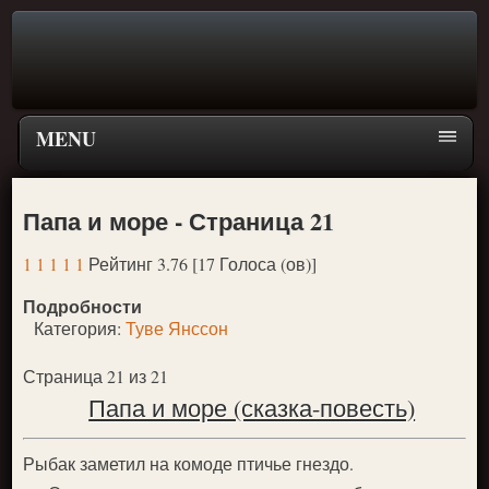
MENU
Главная страница
Папа и море - Страница 21
Поиск
1
1
1
1
1
Рейтинг 3.76 [17 Голоса (ов)]
ПЕРЕЙТИ К ГЛАВНОМУ МЕНЮ СКАЗОК
Подробности
Новое
Категория:
Туве Янссон
Популярное
Страница 21 из 21
Папа и море (сказка-повесть)
Рыбак заметил на комоде птичье гнездо.