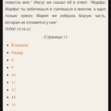
помогла мне." Иисус же сказал ей в ответ: "Марфа!
Марфа! ты заботишься и суетишься о многом, а одно
только нужно; Мария же избрала благую часть,
которая не отнимется у нее".
ЛУКИ 10:38-42
- Страница 13 -
В начало
Назад
8
9
10
11
12
13
14