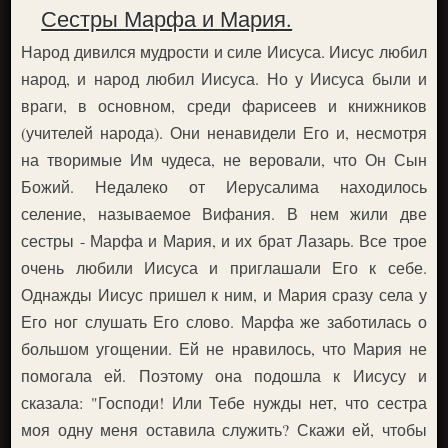
Сестры Марфа и Мария.
Народ дивился мудрости и силе Иисуса. Иисус любил
народ, и народ любил Иисуса. Но у Иисуса были и
враги, в основном, среди фарисеев и книжников
(учителей народа). Они ненавидели Его и, несмотря
на творимые Им чудеса, не веровали, что Он Сын
Божий. Недалеко от Иерусалима находилось
селение, называемое Вифания. В нем жили две
сестры - Марфа и Мария, и их брат Лазарь. Все трое
очень любили Иисуса и приглашали Его к себе.
Однажды Иисус пришел к ним, и Мария сразу села у
Его ног слушать Его слово. Марфа же заботилась о
большом угощении. Ей не нравилось, что Мария не
помогала ей. Поэтому она подошла к Иисусу и
сказала: "Господи! Или Тебе нужды нет, что сестра
моя одну меня оставила служить? Скажи ей, чтобы