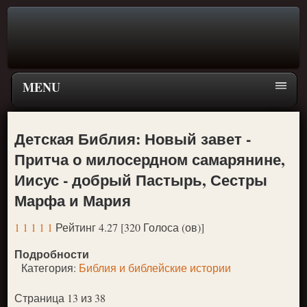
MENU
Главная страница
Детская Библия: Новый завет -
Поиск
Притча о милосердном самарянине,
ПЕРЕЙТИ К ГЛАВНОМУ МЕНЮ СКАЗОК
Иисус - добрый Пастырь, Сестры
Новое
Марфа и Мария
Популярное
1
1
1
1
1
Рейтинг 4.27 [320 Голоса (ов)]
Подробности
Категория:
Библия и библейские истории
Страница 13 из 38