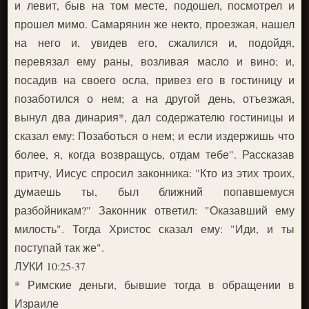
и левит, быв на том месте, подошел, посмотрел и
прошел мимо. Самарянин же некто, проезжая, нашел
на него и, увидев его, сжалился и, подойдя,
перевязал ему раны, возливая масло и вино; и,
посадив на своего осла, привез его в гостиницу и
позаботился о нем; а на другой день, отъезжая,
вынул два динария*, дал содержателю гостиницы и
сказал ему: Позаботься о нем; и если издержишь что
более, я, когда возвращусь, отдам тебе". Рассказав
притчу, Иисус спросил законника: "Кто из этих троих,
думаешь ты, был ближний попавшемуся
разбойникам?" Законник ответил: "Оказавший ему
милость". Тогда Христос сказал ему: "Иди, и ты
поступай так же".
ЛУКИ 10:25-37
* Римские деньги, бывшие тогда в обращении в
Израиле