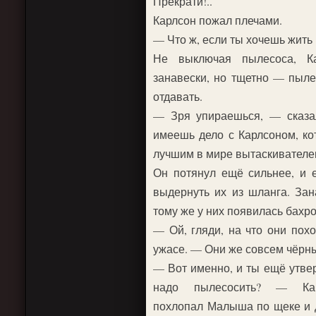
Прекрати!..
Карлсон пожал плечами.
— Что ж, если ты хочешь жить 
Не выключая пылесоса, Ка
занавески, но тщетно — пыле
отдавать.
— Зря упираешься, — сказа
имеешь дело с Карлсоном, к
лучшим в мире вытаскивателе
Он потянул ещё сильнее, и 
выдернуть их из шланга. Зан
тому же у них появилась бахр
— Ой, гляди, на что они по
ужасе. — Они же совсем чёрн
— Вот именно, и ты ещё утвер
надо пылесосить? — Карл
похлопал Малыша по щеке и 