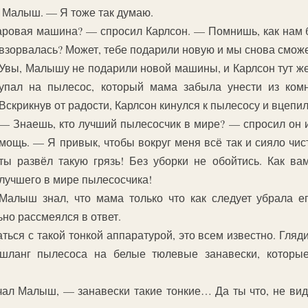
л Малыш. — Я тоже так думаю.
аровая машина? — спросил Карлсон. — Помнишь, как нам бы
взорвалась? Может, тебе подарили новую и мы снова смож
Увы, Малышу не подарили новой машины, и Карлсон тут же 
упал на пылесос, который мама забыла унести из комна
Вскрикнув от радости, Карлсон кинулся к пылесосу и вцепил
— Знаешь, кто лучший пылесосчик в мире? — спросил он 
мощь. — Я привык, чтобы вокруг меня всё так и сияло чис
ты развёл такую грязь! Без уборки не обойтись. Как ва
лучшего в мире пылесосчика!
Малыш знал, что мама только что как следует убрала ег
ьно рассмеялся в ответ.
я с такой тонкой аппаратурой, это всем известно. Гляди,
 шланг пылесоса на белые тюлевые занавески, которы
чал Малыш, — занавески такие тонкие… Да ты что, не вид