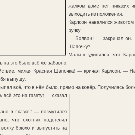
жалком доме нет никаких ин
выходить из положения.
Карлсон навалился животом 
ручку.
— Болван! — закричал он.
Шапочку?
Малыш удивился, что Карлс
ть на это было всё же забавно.
йствие, милая Красная Шапочка! — кричал Карлсон. — Н
ебя выпущу.
ыпал всё, что в нём было, прямо на ковёр. Получилась бол
всё это на газету! — сказал
зано в сказке? — возмутился
но, что охотник подстелил
 волку брюхо и выпустить на