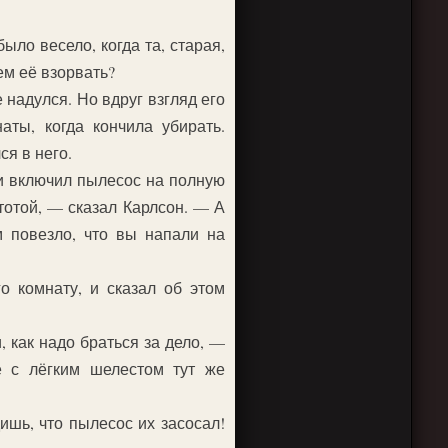
ло весело, когда та, старая,
ем её взорвать?
надулся. Но вдруг взгляд его
ты, когда кончила убирать.
ся в него.
и включил пылесос на полную
тотой, — сказал Карлсон. — А
м повезло, что вы напали на
о комнату, и сказал об этом
 как надо браться за дело, —
е с лёгким шелестом тут же
ишь, что пылесос их засосал!