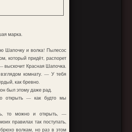
ая марка.
ную Шапочку и волка!
Пылесос
ом, который придёт, распорет
 — выскочит Красная Шапочка.
 взглядом комнату. — У тебя
ёрдый, как бревно.
он был этому даже рад.
о открыть — как будто мы
ть, то можно и открыть, —
моих правилах так поступать,
 брюхо волкам, но раз в этом