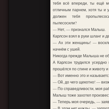
тебя всё впереди, ты ещё м
отличным парнем, хотя ты и 
должен тебя пропылесос
пылесосили?
— Нет, — признался Малыш.
Карлсон взял в руки шланг и 
— Ах эти женщины! — воскли
начнём с ушей.
Никогда прежде Малыша не обр
А Карлсон трудился усердно
прошёлся по спине и животу и
— Вот именно это и называетс
— Ой, до чего щекотно! — ви
— По справедливости, моя раб
Малыш тоже захотел произвест
— Теперь моя очередь, — заяв
— В этом нет нужды, — запрот