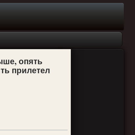
ыше, опять
ять прилетел