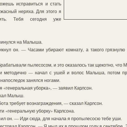
ожешь исправиться и стать
ужасный неряха. Для этого я
ить. Тебя сегодня уже
двинулся на Малыша.
кнул он. — Часами убирают комнату, а такого грязнулю
абатывали пылесосом, и это оказалось так щекотно, что М
 и методично — начал с ушей и волос Малыша, потом п
 напоследок занялся ногами.
я «генеральная уборка», — заявил Карлсон.
зжал Малыш.
ота требует вознаграждения, — сказал Карлсон.
и «генеральную уборку» Карлсона.
ил он. — Иди сюда, для начала я пропылесосю тебе уши.
естовал Карлсон. — Я мыл их в прошлом году в сентябре. З