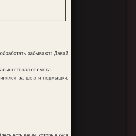
 обработать забывают! Давай
алыш стонал от смеха.
ринялся за шею и подмышки,
десь есть вещи, которые куда