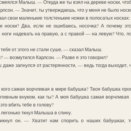
смеялся Малыш. — Откуда же ты взял на дереве носки, что
рлсон. — Значит, ты утверждаешь, что у меня не было носк
зал свои маленькие толстенькие ножки в полосатых носках:
е носки? Два, если не ошибаюсь, носочка? А почему это
 ноги надевать на правую, а с правой — на левую? Что, по
у тебя от этого не стали суше, — сказал Малыш.
и? — возмутился Карлсон. — Разве я это говорил?
даже запнулся от растерянности, — ведь тогда выходит, 
 кого самая ворчливая в мире бабушка? Твоя бабушка про
отивным внуком, как ты? А моя бабушка самая ворчливая 
это вбить тебе в голову?
 легонько ткнул Малыша в спину.
кнул он. — Хватит нам спорить о наших бабушках, т