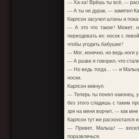
— Ха-ха! Врёшь ты всё, — рас
— А ты не дурак, — заметил Ка
Карлсон засучил штаны и пока
— А это что такое? Может, н
переодевать их: носок с левой
чтобы угодить бабушке?
— Мог, конечно, но ведь ноги 
— А разве я говорил, что стал
— Но ведь тогда… — и Малыш 
носки.
Карлсон кивнул.
— Теперь ты понял наконец, у
без этого сладишь с таким пр
зря на меня ворчит, — как мне 
Карлсон тут же расхохотался и
— Привет, Малыш! — воскли
поразвлечься.