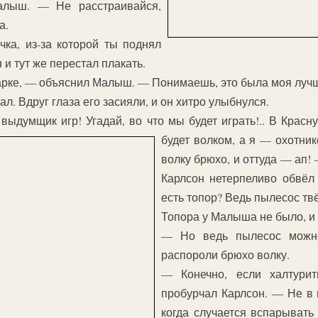
лыш. — Не расстраивайся,
а.
ка, из-за которой ты поднял
и тут же перестал плакать.
рке, — объяснил Малыш. — Понимаешь, это была моя лучш
л. Вдруг глаза его засияли, и он хитро улыбнулся.
выдумщик игр! Угадай, во что мы будет играть!.. В Крас
будет волком, а я — охотник
волку брюхо, и оттуда — ап!
Карлсон нетерпеливо обвёл
есть топор? Ведь пылесос тв
Топора у Малыша не было, и 
— Но ведь пылесос можн
распороли брюхо волку.
— Конечно, если халтури
пробурчал Карлсон. — Не в 
когда случается вспарывать