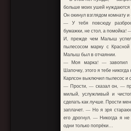
больше моих ушей нуждаются в
Он окинул взглядом комнату и
— У тебя повсюду разброс
бумажки, не стол, а помойка! 
И, прежде чем Малыш успел 
пылесосом марку с Красной
Малыш был в отчаянии.
— Моя марка! — завопил 
Шапочку, этого я тебе никогда
Карлсон выключил пылесос и ск
— Прости, — сказал он, — про
милый, услужливый и чистоп
сделать как лучше. Прости мен
заплачет. — Но я зря стараюс
его дрогнул. — Никогда я н
одни только попрёки…