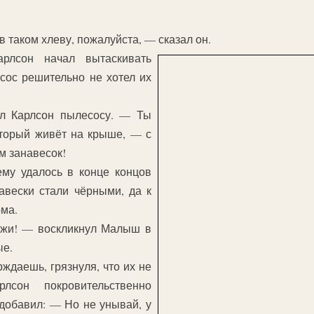
в таком хлеву, пожалуйста, — сказал он.
рлсон начал вытаскивать
сос решительно не хотел их
л Карлсон пылесосу. — Ты
оторый живёт на крыше, — с
м занавесок!
ему удалось в конце концов
авески стали чёрными, да к
ома.
хожи! — воскликнул Малыш в
ые.
ждаешь, грязнуля, что их не
сон покровительственно
добавил: — Но не унывай, у