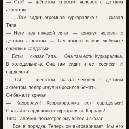
— Сто? — шёпотом спросил человек с детским
акцентом.
— …Там сидит огромная куркараляка!!! — сказал
Тяпа.
— Нету там никакой ляки! — крикнул человек с
детским акцентом. — Там компот и мои любимые
сосиски и салдельки.
— Есть! — сказал Тяпа. — Она там есть. Куркараляка.
В холодильнике. Она там сидит и ест сосиски. И
сардельки!
— Ой! — шёпотом сказал человек с детским
акцентом, подпрыгнул и бросился бежать.
Он бежал и кричал:
— Карррраул! Курркарраляка ест саррдельки!
Спасайте сардельки от куркараляки! Карраул!
Тяпа Тапочкин посмотрел ему вслед и сказал:
— Всё в порядке. Теперь он выговаривает! Мы его