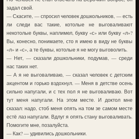
задал свой.
— Скасите, — спросил человек дошкольников, — есть
ли следи вас такие, котолые не выговаливают
некотолые буквы, наплимел, букву «с» или букву «л»?
Вы, конесно, понимаете, сто я имею в виду не буквы
«л» и «с», а те буквы, котолые я не могу выговолить.
— Нет, — сказали дошкольники, подумав, — среди
нас таких нет.
— А я не выговаливаю, — сказал человек с детским
акцентом и горько вздохнул. — Меня в детстве осень
сильно напугали, и с тех пол я не выговаливаю. Вот
тут меня напугали. На этом месте. И доктол мне
сказал: надо, стоб меня опять на том зе самом месте
естё лаз напугали. Вдлуг я опять стану выговаливать.
Помогите мне, позалуйста.
— Как? — удивились дошкольники.