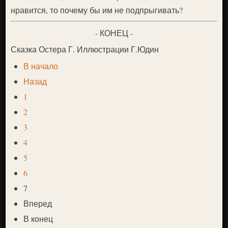
нравится, то почему бы им не подпрыгивать?
- КОНЕЦ -
Сказка Остера Г. Иллюстрации Г.Юдин
В начало
Назад
1
2
3
4
5
6
7
Вперед
В конец