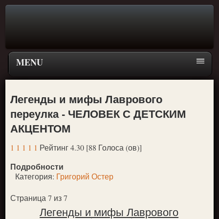
MENU
Главная страница
Легенды и мифы Лаврового
Поиск
переулка - ЧЕЛОВЕК С ДЕТСКИМ
ПЕРЕЙТИ К ГЛАВНОМУ МЕНЮ СКАЗОК
АКЦЕНТОМ
Новое
1
1
1
1
1
Рейтинг 4.30 [88 Голоса (ов)]
Популярное
Подробности
Категория:
Григорий Остер
Страница 7 из 7
Легенды и мифы Лаврового