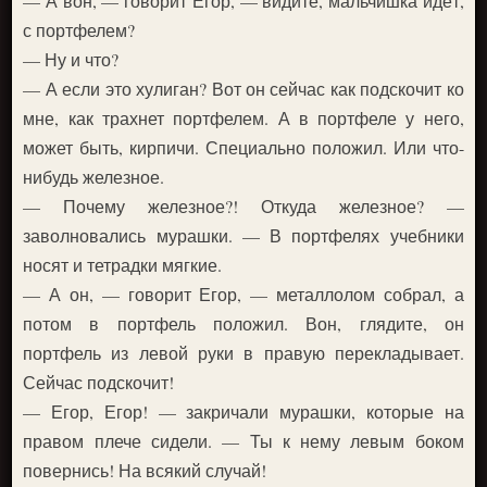
— А вон, — говорит Егор, — видите, мальчишка идёт,
с портфелем?
— Ну и что?
— А если это хулиган? Вот он сейчас как подскочит ко
мне, как трахнет портфелем. А в портфеле у него,
может быть, кирпичи. Специально положил. Или что-
нибудь железное.
— Почему железное?! Откуда железное? —
заволновались мурашки. — В портфелях учебники
носят и тетрадки мягкие.
— А он, — говорит Егор, — металлолом собрал, а
потом в портфель положил. Вон, глядите, он
портфель из левой руки в правую перекладывает.
Сейчас подскочит!
— Егор, Егор! — закричали мурашки, которые на
правом плече сидели. — Ты к нему левым боком
повернись! На всякий случай!