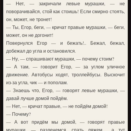
— Нет, — закричали левые мурашки, — не
поворачивайся, стой как стоишь! Если смирно стоять,
он, может, не тронет!
— Ты, Егор, беги, — кричат правые мурашки, — беги,
может, он не догонит!
Повернулся Егор — и бежать!.. Бежал, бежал,
добежал до угла и остановился.
— Ну, — спрашивают мурашки, — почему стоим?
— А там, — говорит Егор, — за углом уличное
движение. Автобусы ходят, троллейбусы. Выскочит
из-за угла, чик — и пополам.
— Знаешь что, Егор, — говорят левые мурашки, —
давай лучше домой пойдём.
— Нет, — кричат правые, — не пойдём домой!
— Почему?
— А вот придём мы домой, — говорят правые
мурашки, — разденемся, спать ляжем… а тут