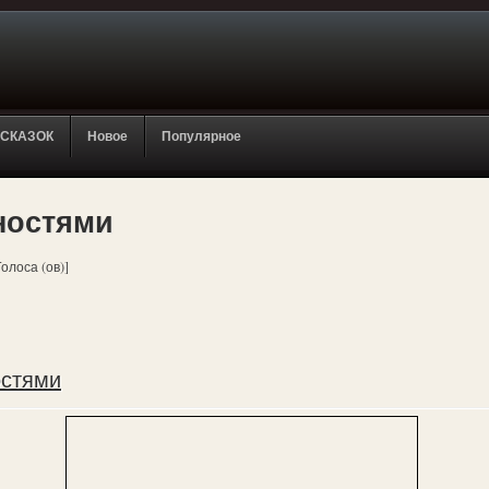
 СКАЗОК
Новое
Популярное
ностями
Голоса (ов)]
остями