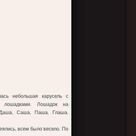
лась небольшая карусель с
и лошадками. Лошадок на
Даша, Саша, Паша, Глаша,
еялись, всем было весело. По