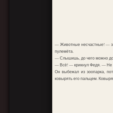
— Животные несчастные! — зак
пулемёта.
— Слышишь, до чего можно дог
— Всё! — крикнул Федя. — Не 
Он выбежал из зоопарка, пот
ковырять его пальцем. Ковыря