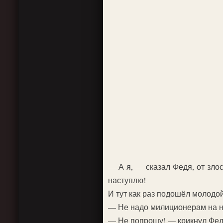
— А я, — сказал Федя, от зло
наступлю!
И тут как раз подошёл молодо
— Не надо милиционерам на н
— Не попрошу! — крикнул Федя