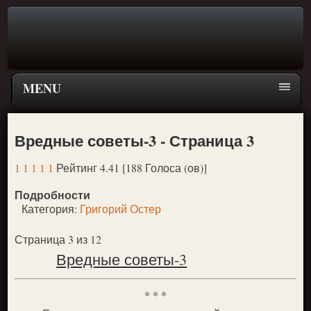
MENU
Главная страница
Вредные советы-3 - Страница 3
Поиск
1
1
1
1
1
Рейтинг 4.41 [188 Голоса (ов)]
ПЕРЕЙТИ К ГЛАВНОМУ МЕНЮ СКАЗОК
Подробности
Новое
Категория:
Григорий Остер
Популярное
Страница 3 из 12
Вредные советы-3
* * *