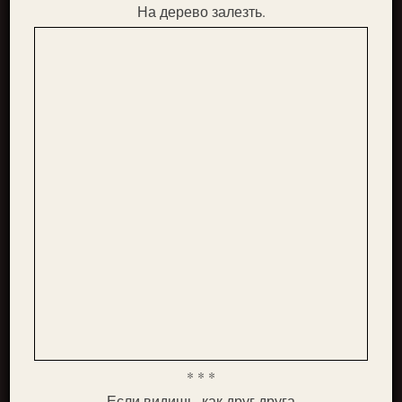
На дерево залезть.
* * *
Если видишь, как друг друга