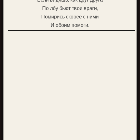
По лбу бьют твои враги,
Помирись скорее с ними
И обоим помоги.