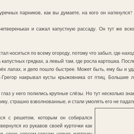
уречных парников, как вы думаете, на кого он наткнулся?
четвереньках и сажал капустную рассаду. Он тут же вско
тал носиться по всему огороду, потому что забыл, где наход
капустных грядках, а левый там, где росла картошка. После
ёх лапах, и дело пошло быстрее. Может быть, ему бы и уда
к-Грегор накрывал кусты крыжовника от птиц. Большие 
з глаз у него полились крупные слёзы. Но тут несколько з
ику, страшно взволнованные, и стали умолять его не падат
лся с решетом, которым он собирался
вернулся из рукавов своей курточки как
ив свою совсем-совсем новую курточку