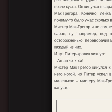
возле куста. Он кинулся в сар
Мак-Грегора. Конечно, лейк
почему-то было ужас сколько 
Мистер Мак-Грегор и не сомнев
сарае, ну, например, под 
осторожненько переворачива
каждый из них.
И тут Питер-кролик чихнул:
– Ап-ап-чх-х-хи!
Мистер Мак-Грегор кинулся к
него ногой, но Питер успел 
маленькое – мистеру Мак-Гре
капусте.