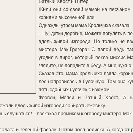
Ватный Хвост и Питер.
Жили они со своей мамой на песчаном 
корнями высоченной ели.
Однажды утром мама Крольчиха сказала:
– Ну, детки дорогие, можете погулять в п
вдоль живой изгороди. Но только не вз
мистера Мак-Грегора! С папой ведь та
угодил в пирог, который пекла миссис Ма
глядите, не попадите в беду. А мне нужно 
Сказав это, мама Крольчиха взяла корзин
лес направилась в булочную. Там она ку
пять сдобных булочек с изюмом.
Флопси, Мопси и Ватный Хвост, а н
ежали вдоль живой изгороди собирать ежевику.
ишь слушаться! – поскакал прямиком к огороду мистера Мак
алата и зелёной фасоли. Потом поел редиски. А когда от 