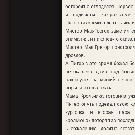
осторожно огляделся. Первое, 
и – поди ж ты! – как раз за м
Питер тихонечко слез с тачки 
Мистер Мак-Грегор заметил ег
внимания, и наконец-то оказал
Мистер Мак-Грегор пристроил
дроздов.
А Питер в это время бежал бе
не оказался дома, под больш
плюхнулся на мягкий песочек
норы, и закрыл глаза.
Мама Крольчиха готовила ужи
Питер опять подевал свою ку
курточка и вторая пара 
крольчонок потерял за послед
К сожалению, должна сказат