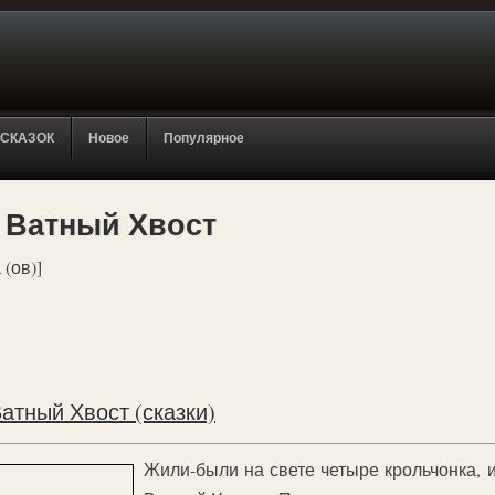
 СКАЗОК
Новое
Популярное
 Ватный Хвост
 (ов)]
атный Хвост (сказки)
Жили-были на свете четыре крольчонка, и