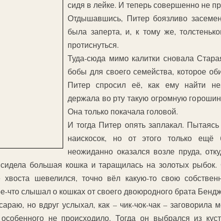
сидя в лейке. И теперь совершенно не пр
Отдышавшись, Питер боязливо засемени
была заперта, и, к тому же, толстеньк
протиснуться.
Туда-сюда мимо калитки сновала Стара
бобы для своего семейства, которое оби
Питер спросил её, как ему найти не
держала во рту такую огромную горошину
Она только покачала головой.
И тогда Питер опять заплакал. Пытаясь
наискосок, но от этого только ещё 
неожиданно оказался возле пруда, отку
 сидела большая кошка и таращилась на золотых рыбок. О
 хвоста шевелился, точно вёл какую-то свою собствен
е-что слышал о кошках от своего двоюродного брата Бенд
араю, но вдруг услыхал, как – чик-чок-чак – заговорила м
особенного не происходило. Тогда он выбрался из куст