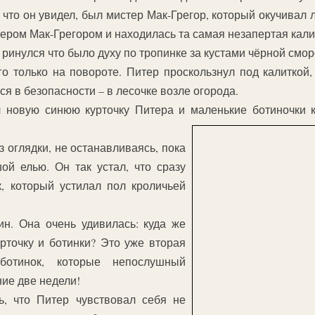
что он увидел, был мистер Мак-Грегор, который окучивал л
истером Мак-Грегором и находилась та самая незапертая кали
и ринулся что было духу по тропинке за кустами чёрной смо
о только на повороте. Питер проскользнул под калиткой,
ся в безопасности – в лесочке возле огорода.
 новую синюю курточку Питера и маленькие ботиночки к
з оглядки, не останавливаясь, пока
ой елью. Он так устал, что сразу
, который устилал пол кроличьей
н. Она очень удивилась: куда же
рточку и ботинки? Это уже вторая
ботинок, которые непослушный
ние две недели!
ь, что Питер чувствовал себя не