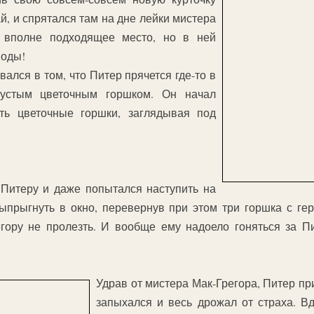
ай, и спрятался там на дне лейки мистера
а вполне подходящее место, но в ней
воды!
ался в том, что Питер прячется где-то в
пустым цветочным горшком. Он начал
ть цветочные горшки, заглядывая под
 Питеру и даже попытался наступить на
выпрыгнуть в окно, перевернув при этом три горшка с г
гору не пролезть. И вообще ему надоело гоняться за П
Удрав от мистера Мак-Грегора, Питер пр
запыхался и весь дрожал от страха. Вд