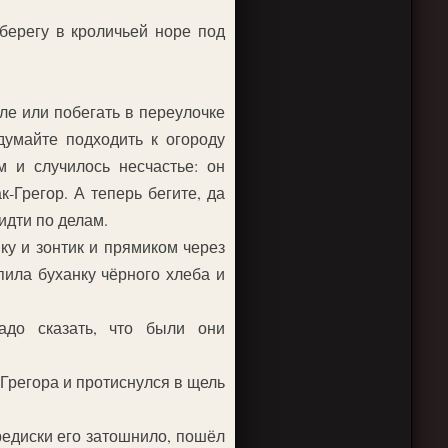
берегу в кроличьей норе под
оле или побегать в переулочке
думайте подходить к огороду
м и случилось несчастье: он
к-Грегор. А теперь бегите, да
идти по делам.
ку и зонтик и прямиком через
пила буханку чёрного хлеба и
адо сказать, что были они
-Грегора и протиснулся в щель
редиски его затошнило, пошёл