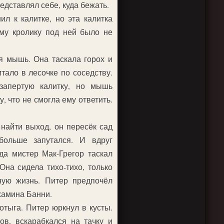
едставлял себе, куда бежать.
л к калитке, но эта калитка
ому кролику под ней было не
я мышь. Она таскала горох и
тало в лесочке по соседству.
запертую калитку, но мышь
, что не смогла ему ответить.
 найти выход, он пересёк сад
больше запутался. И вдруг
да мистер Мак-Грегор таскал
на сидела тихо-тихо, только
ную жизнь. Питер предпочёл
жамина Банни.
отыга. Питер юркнул в кусты.
ов, вскарабкался на тачку и