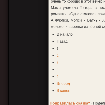
очень-то хорошо в этот вечер 
Мама уложила Питера в пост
ромашки: «Одна столовая ложк
А Флопси, Мопси и Ватный Хв
молоко, и варенье из чёрной 
В начало
Назад
1
2
3
4
5
Вперед
В конец
Понравилась сказка?
- Подел