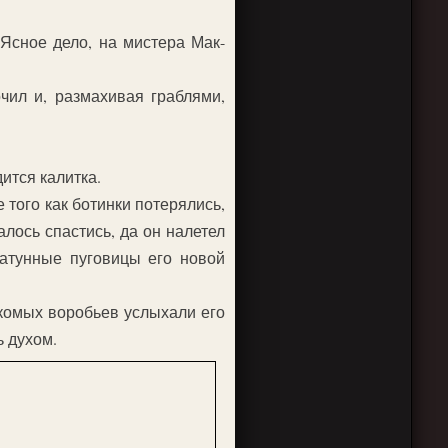
 Ясное дело, на мистера Мак-
чил и, размахивая граблями,
ится калитка.
 того как ботинки потерялись,
лось спастись, да он налетел
латунные пуговицы его новой
накомых воробьев услыхали его
ь духом.