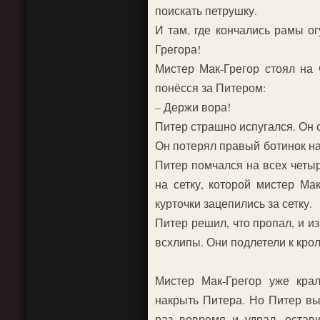
поискать петрушку.
И там, где кончались рамы ог
Грегора!
Мистер Мак-Грегор стоял на 
понёсся за Питером:
– Держи вора!
Питер страшно испугался. Он с
Он потерял правый ботинок на 
Питер помчался на всех четыр
на сетку, которой мистер Ма
курточки зацепились за сетку.
Питер решил, что пропал, и и
всхлипы. Они подлетели к крол
Мистер Мак-Грегор уже кра
накрыть Питера. Но Питер вы
раз вовремя и удрал, остав