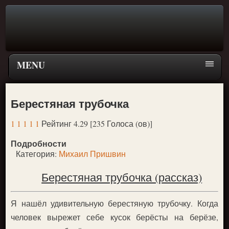
MENU
Главная страница
Берестяная трубочка
Поиск
1
1
1
1
1
Рейтинг 4.29 [235 Голоса (ов)]
ПЕРЕЙТИ К ГЛАВНОМУ МЕНЮ СКАЗОК
Подробности
Новое
Категория:
Михаил Пришвин
Популярное
Берестяная трубочка (рассказ)
Я нашёл удивительную берестяную трубочку. Когда
человек вырежет себе кусок берёсты на берёзе,