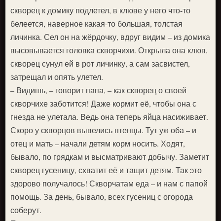
скворец к домику подлетел, в клюве у него что-то
белеется, наверное какая-то большая, толстая
личинка. Сел он на жёрдочку, вдруг видим – из домика
высовывается головка скворчихи. Открыла она клюв,
скворец сунул ей в рот личинку, а сам засвистел,
затрещал и опять улетел.
– Видишь, – говорит папа, – как скворец о своей
скворчихе заботится! Даже кормит её, чтобы она с
гнезда не улетала. Ведь она теперь яйца насиживает.
Скоро у скворцов вывелись птенцы. Тут уж оба – и
отец и мать – начали детям корм носить. Ходят,
бывало, по грядкам и высматривают добычу. Заметит
скворец гусеницу, схватит её и тащит детям. Так это
здорово получалось! Скворчатам еда – и нам с папой
помощь. За день, бывало, всех гусениц с огорода
соберут.