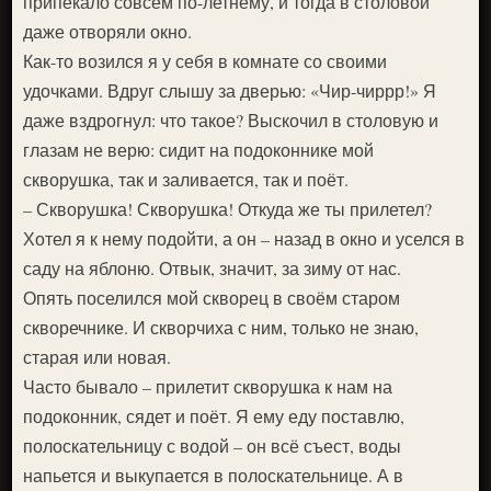
припекало совсем по-летнему, и тогда в столовой
даже отворяли окно.
Как-то возился я у себя в комнате со своими
удочками. Вдруг слышу за дверью: «Чир-чиррр!» Я
даже вздрогнул: что такое? Выскочил в столовую и
глазам не верю: сидит на подоконнике мой
скворушка, так и заливается, так и поёт.
– Скворушка! Скворушка! Откуда же ты прилетел?
Хотел я к нему подойти, а он – назад в окно и уселся в
саду на яблоню. Отвык, значит, за зиму от нас.
Опять поселился мой скворец в своём старом
скворечнике. И скворчиха с ним, только не знаю,
старая или новая.
Часто бывало – прилетит скворушка к нам на
подоконник, сядет и поёт. Я ему еду поставлю,
полоскательницу с водой – он всё съест, воды
напьется и выкупается в полоскательнице. А в