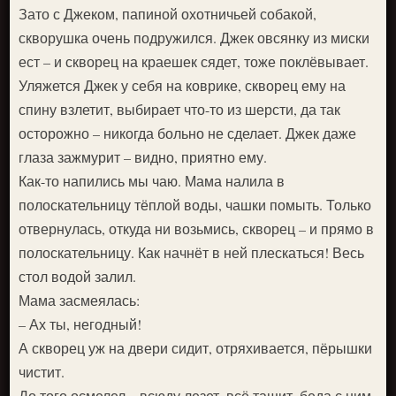
Зато с Джеком, папиной охотничьей собакой,
скворушка очень подружился. Джек овсянку из миски
ест – и скворец на краешек сядет, тоже поклёвывает.
Уляжется Джек у себя на коврике, скворец ему на
спину взлетит, выбирает что-то из шерсти, да так
осторожно – никогда больно не сделает. Джек даже
глаза зажмурит – видно, приятно ему.
Как-то напились мы чаю. Мама налила в
полоскательницу тёплой воды, чашки помыть. Только
отвернулась, откуда ни возьмись, скворец – и прямо в
полоскательницу. Как начнёт в ней плескаться! Весь
стол водой залил.
Мама засмеялась:
– Ах ты, негодный!
А скворец уж на двери сидит, отряхивается, пёрышки
чистит.
До того осмелел – всюду лезет, всё тащит, беда с ним,