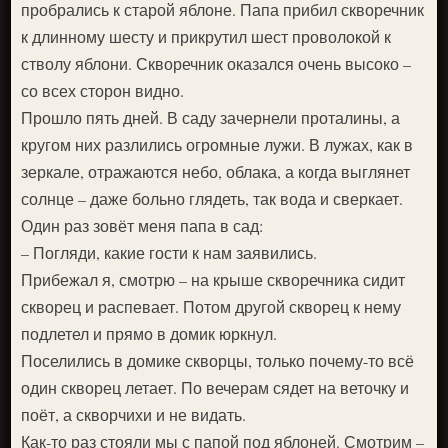
пробрались к старой яблоне. Папа прибил скворечник
к длинному шесту и прикрутил шест проволокой к
стволу яблони. Скворечник оказался очень высоко –
со всех сторон видно.
Прошло пять дней. В саду зачернели проталины, а
кругом них разлились огромные лужи. В лужах, как в
зеркале, отражаются небо, облака, а когда выглянет
солнце – даже больно глядеть, так вода и сверкает.
Один раз зовёт меня папа в сад:
– Погляди, какие гости к нам заявились.
Прибежал я, смотрю – на крыше скворечника сидит
скворец и распевает. Потом другой скворец к нему
подлетел и прямо в домик юркнул.
Поселились в домике скворцы, только почему-то всё
один скворец летает. По вечерам сядет на веточку и
поёт, а скворчихи и не видать.
Как-то раз стояли мы с папой под яблоней. Смотрим –