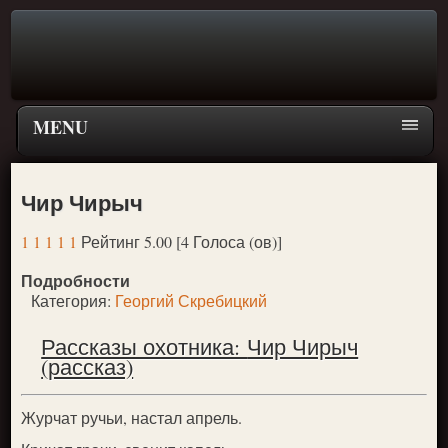
MENU
Главная страница
Чир Чирыч
Поиск
1
1
1
1
1
Рейтинг 5.00 [4 Голоса (ов)]
ПЕРЕЙТИ К ГЛАВНОМУ МЕНЮ СКАЗОК
Подробности
Новое
Категория:
Георгий Скребицкий
Популярное
Рассказы охотника:
Чир Чирыч
(рассказ)
Журчат ручьи, настал апрель.