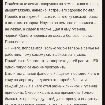
Подбежал я: лежит скворушка на земле, клюв открыт,
дышит тяжело; наверно, ястреб его здорово помял.
Принёс я его домой, настелил в клетку свежей травы
и положил скворца. Наутро он немного оправился –
не лежал, а сидел в уголке. Дал я ему гусениц,
червей. Одного червяка он съел, а больше не стал.
Папа сказал:
– Ничего, поправится. Только уж он теперь в семье не
работник – ему самому сил набираться нужно.
Придётся тебе помогать скворчихе детей растить. Ей
одной такую семью не прокормить.
Взяли мы с папой фанерный ящичек, поставили его в
саду на дорожку, недалеко от старой яблони, и
каждый день я в него стал разных личинок и гусениц
приносить. Скворчиха это живо приметила. Только,
бывало, я принесу еду, отойду в сторону, а она уж тут
как тут, подлетит, сядет на край ящика, схватит