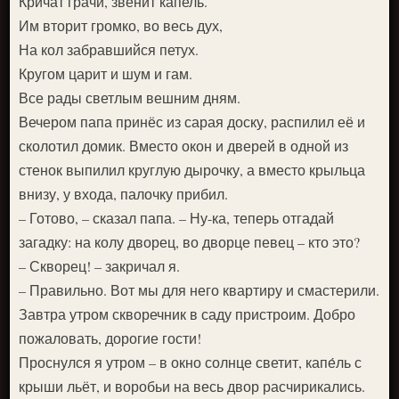
Кричат грачи, звенит капель.
Им вторит громко, во весь дух,
На кол забравшийся петух.
Кругом царит и шум и гам.
Все рады светлым вешним дням.
Вечером папа принёс из сарая доску, распилил её и
сколотил домик. Вместо окон и дверей в одной из
стенок выпилил круглую дырочку, а вместо крыльца
внизу, у входа, палочку прибил.
– Готово, – сказал папа. – Ну-ка, теперь отгадай
загадку: на колу дворец, во дворце певец – кто это?
– Скворец! – закричал я.
– Правильно. Вот мы для него квартиру и смастерили.
Завтра утром скворечник в саду пристроим. Добро
пожаловать, дорогие гости!
Проснулся я утром – в окно солнце светит, капе́ль с
крыши льёт, и воробьи на весь двор расчирикались.