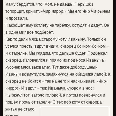
маму сердится: что, мол, не даёшь! Пёрышки
топорщит, кричит: «Чир-чиррр!» Мы его Чир Чи-рычем
и прозвали.
Накрошат ему котлету на тарелку, остудят и дадут. Он
в один миг всё подберёт.
Как-то дали мясца старому коту Иванычу. Только он
уселся поесть, вдруг видим: скворец бочком-бочком –
и к тарелке. Мы глядим, что дальше будет. Подбежал
скворец, изловчился и прямо из-под носа Иваныча
кусочек мяса выхватил. Тут даже добродушный
Иваныч возмутился, замахнулся на обидчика лапой; а
скворец не боится – так на него и наскакивает: «Чир-
чиррр!» И вдруг – тюк Иваныча клювом в нос!
Фыркнул тот, затряс головой, а потом повернулся и
пошёл прочь от тарелки.
С тех пор коту от скворца
житья не стало:
только