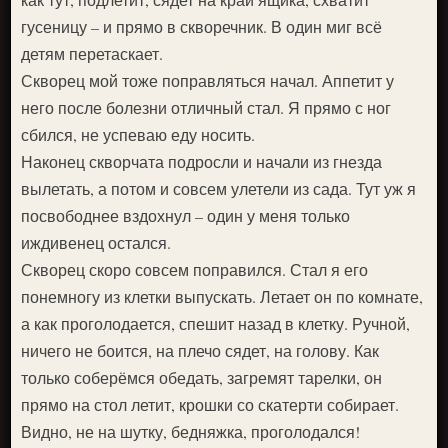
гусеницу – и прямо в скворечник. В один миг всё
детям перетаскает.
Скворец мой тоже поправляться начал. Аппетит у
него после болезни отличный стал. Я прямо с ног
сбился, не успеваю еду носить.
Наконец скворчата подросли и начали из гнезда
вылетать, а потом и совсем улетели из сада. Тут уж я
посвободнее вздохнул – один у меня только
иждивенец остался.
Скворец скоро совсем поправился. Стал я его
понемногу из клетки выпускать. Летает он по комнате,
а как проголодается, спешит назад в клетку. Ручной,
ничего не боится, на плечо сядет, на голову. Как
только соберёмся обедать, загремят тарелки, он
прямо на стол летит, крошки со скатерти собирает.
Видно, не на шутку, бедняжка, проголодался!