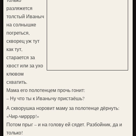
разляжется
толстый Иваныч
на солнышке
погреться,
скворец уж тут
как тут,
старается за
хвост или за ухо
клювом
схватить.
Мама его полотенцем прочь гонит:
– Ну что ты к Иванычу пристаёшь?
А скворушка норовит маму за полотенце дёрнуть:
«Чир-чирррр!»
Потом прыг – и на голову ей сядет. Разбойник, да и
только!