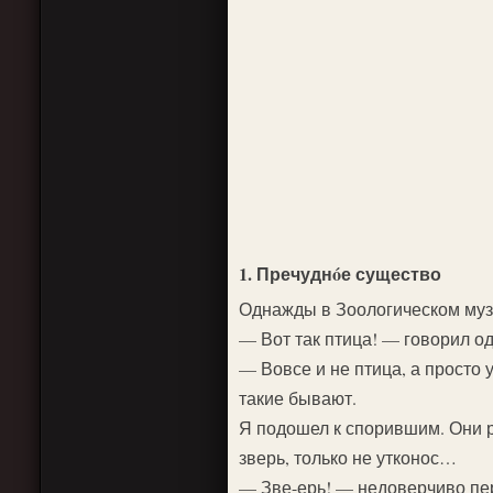
1. Пречуднóе существо
Однажды в Зоологическом музе
— Вот так птица! — говорил од
— Вовсе и не птица, а просто у
такие бывают.
Я подошел к спорившим. Они ра
зверь, только не утконос…
— Зве-ерь! — недоверчиво пер