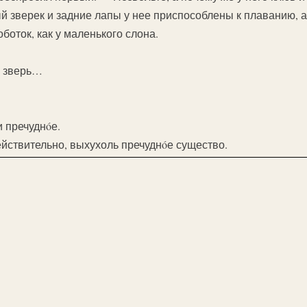
й зверек и задние лапы у нее приспособлены к плаванию, а
боток, как у маленького слона.
не зверь…
 пречуднóе.
ействительно, выхухоль пречуднóе существо.