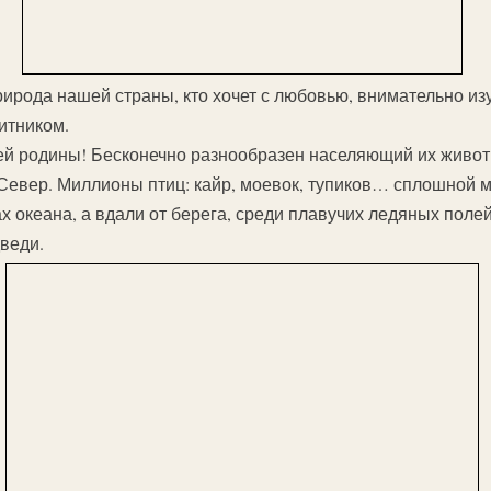
рирода нашей страны, кто хочет с любовью, внимательно изу
итником.
й родины! Бесконечно разнообразен населяющий их живот
Север. Миллионы птиц: кайр, моевок, тупиков… сплошной м
х океана, а вдали от берега, среди плавучих ледяных поле
веди.