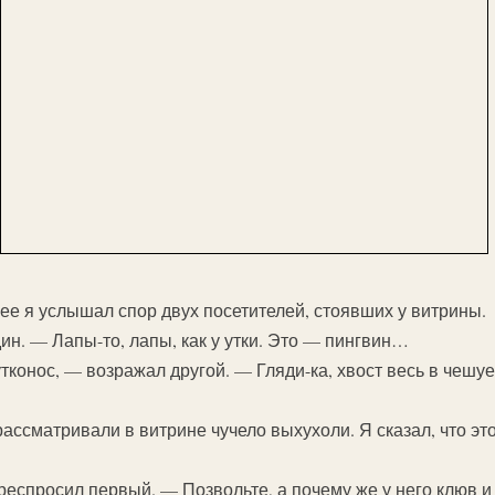
е я услышал спор двух посетителей, стоявших у витрины.
ин. — Лапы-то, лапы, как у утки. Это — пингвин…
тконос, — возражал другой. — Гляди-ка, хвост весь в чешуе,
ссматривали в витрине чучело выхухоли. Я сказал, что это,
еспросил первый. — Позвольте, а почему же у него клюв и