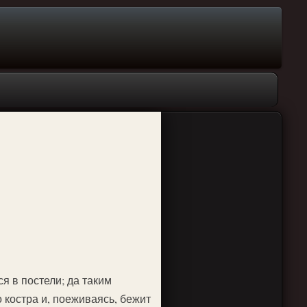
ся в постели; да таким
о костра и, поеживаясь, бежит