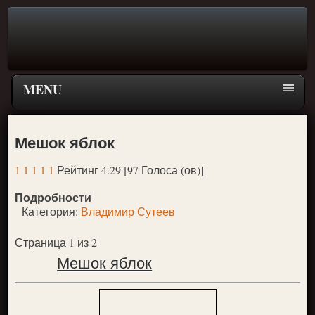
MENU
Главная страница
Мешок яблок
Поиск
1
1
1
1
1
Рейтинг 4.29 [97 Голоса (ов)]
ПЕРЕЙТИ К ГЛАВНОМУ МЕНЮ СКАЗОК
Подробности
Новое
Категория:
Владимир Сутеев
Популярное
Страница 1 из 2
Мешок яблок