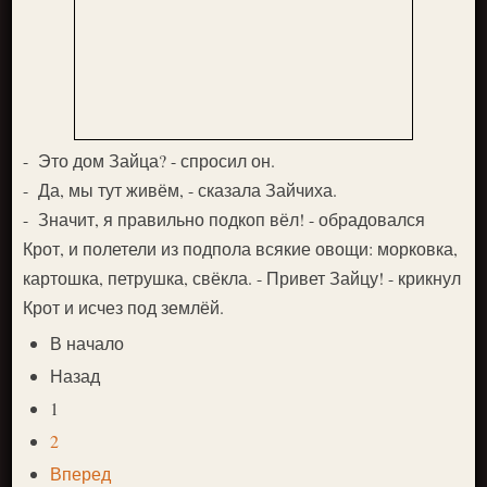
- Это дом Зайца? - спросил он.
- Да, мы тут живём, - сказала Зайчиха.
- Значит, я правильно подкоп вёл! - обрадовался
Крот, и полетели из подпола всякие овощи: морковка,
картошка, петрушка, свёкла. - Привет Зайцу! - крикнул
Крот и ис­чез под землёй.
В начало
Назад
1
2
Вперед