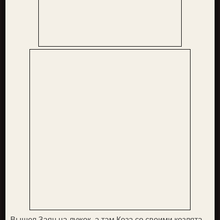
Вышел Заяц на лужок, а там Коза со своими козлята­