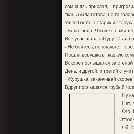
сам князь прислал, - пригрози
ткань была готова, не то голо
Ушел Гонта, а старик и старуха
- Беда, беда! Что же с нами т
Все услышала о-Цуру. Стала о
- Не бойтесь, не плачьте. Чере
Пошла девушка в ткацкую комн
Вскоре послышался за стеной б
День, и другой, и третий стучит
- Журушка, заканчивай скорее, 
Вдруг послышался грубый гол
- Ну к
- Нет,
- Ого!
Оттолк
- Ой, 