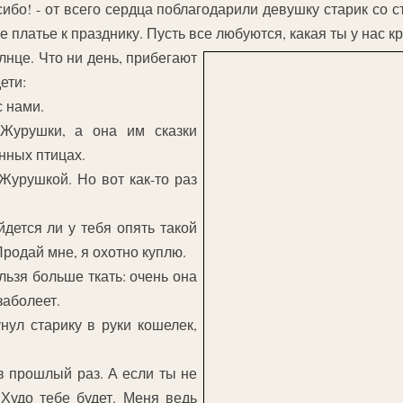
сибо! - от всего сердца поблагодарили девушку старик со 
 платье к празднику. Пусть все любуются, какая ты у нас к
лнце. Что ни день, прибегают
ети:
с нами.
 Журушки, а она им сказки
нных птицах.
Журушкой. Но вот как-то раз
йдется ли у тебя опять такой
Продай мне, я охотно куплю.
ельзя больше ткать: очень она
заболеет.
нул старику в руки кошелек,
в прошлый раз. А если ты не
 Худо тебе будет. Меня ведь