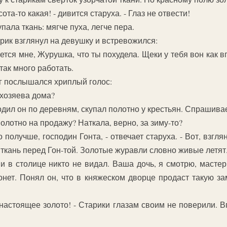
сота-то какая! - дивится старуха. - Глаз не отвести!
ала ткань: мягче пуха, легче пера.
арик взглянул на девушку и встревожился:
ается мне, Журушка, что ты похудела. Щеки у тебя вон как в
так много работать.
г послышался хриплый голос:
 хозяева дома?
дил он по деревням, скупал полотно у крестьян. Спрашивае
 полотно на продажу? Наткала, верно, за зиму-то?
то получше, господин Гонта, - отвечает старуха. - Вот, взгл
 ткань перед Гон-той. Золотые журавли словно живые летят
 и в столице никто не видал. Ваша дочь, я смотрю, мастер
нет. Понял он, что в княжеском дворце продаст такую за
настоящее золото! - Старики глазам своим не поверили. 