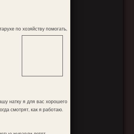
тарухе по хозяйству помогать,
вашу натку я для вас хорошего
огда смотрят, как я работаю.
лотые журавли летят.