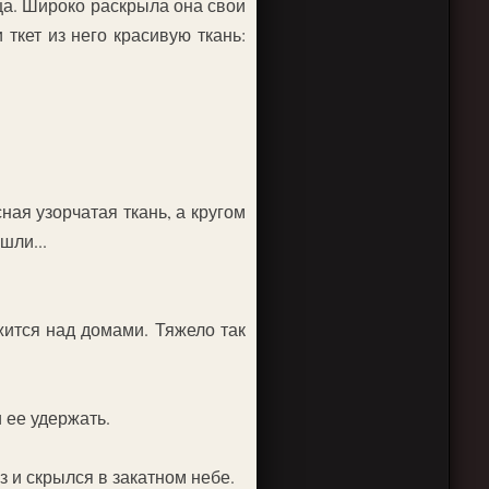
ица. Широко раскрыла она свои
ткет из него красивую ткань:
ная узорчатая ткань, а кругом
шли...
ужится над домами. Тяжело так
 ее удержать.
з и скрылся в закатном небе.