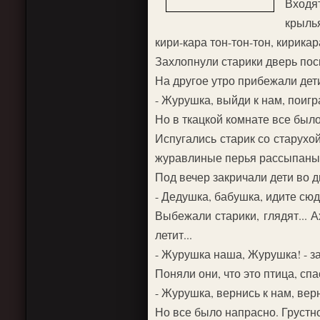
Входят
крыль
кири-кара тон-тон-тон, кирикар
Захлопнули старики дверь поск
На другое утро прибежали дет
- Журушка, выйди к нам, поигр
Но в ткацкой комнате все было
Испугались старик со старухой
журавлиные перья рассыпаны...
Под вечер закричали дети во д
- Дедушка, бабушка, идите сюд
Выбежали старики, глядят... 
летит...
- Журушка наша, Журушка! - з
Поняли они, что это птица, сп
- Журушка, вернись к нам, вер
Но все было напрасно. Грустно