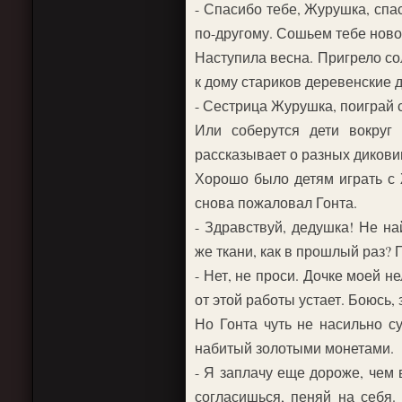
- Спасибо тебе, Журушка, спа
по-другому. Сошьем тебе новое
Наступила весна. Пригрело со
к дому стариков деревенские д
- Сестрица Журушка, поиграй 
Или соберутся дети вокруг
рассказывает о разных дикови
Хорошо было детям играть с 
снова пожаловал Гонта.
- Здравствуй, дедушка! Не на
же ткани, как в прошлый раз? 
- Нет, не проси. Дочке моей н
от этой работы устает. Боюсь, 
Но Гонта чуть не насильно су
набитый золотыми монетами.
- Я заплачу еще дороже, чем 
согласишься, пеняй на себя.