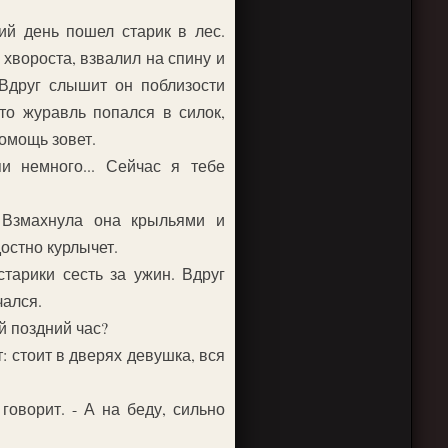
й день пошел старик в лес.
хвороста, взвалил на спину и
 Вдруг слышит он поблизости
это журавль попался в силок,
помощь зовет.
и немного... Сейчас я тебе
 Взмахнула она крыльями и
достно курлычет.
старики сесть за ужин. Вдруг
чался.
ой поздний час?
: стоит в дверях девушка, вся
 говорит. - А на беду, сильно