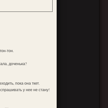
тон-тон.
тала, доченька?
ходить, пока она ткет.
 спрашивать у нее не стану!