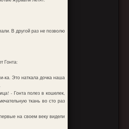
пали. В другой раз не позволю
т Гонта:
яни-ка. Это наткала дочка наша
.
ица! - Гонта полез в кошелек,
мечательную ткань во сто раз
Впервые на своем веку видели