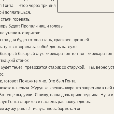
л Гонта. - Чтоб через три дня
вой поплатишься.
 стали горевать:
еперь будет! Пропали наши головы.
на утешать стариков:
з три дня будет готова ткань, красивее прежней.
ату и затворила за собой дверь наглухо.
ыстрый-быстрый стук: кирикара тон-тон-тон, кирикара тон-
 ткацкий станок.
будет тебе! - тревожатся старик со старухой. - Ты, верно ус
ос:
ак, готово? Покажите мне. Это был Гонта.
 показать нельзя. Журушка крепко-накрепко запретила к ней в
 Вот еще выдумки! Я вижу, ваша дочь привередница. Ну, я и
нул Гонта стариков и настежь распахнул дверь.
там жу-жу-равль! - испуганно забормотал он.