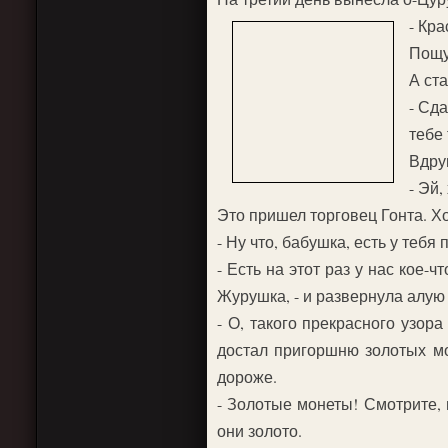
- Кра
Пощуп
А ст
- Сд
тебе 
Вдру
- Эй,
Это пришел торговец Гонта. Хо
- Ну что, бабушка, есть у тебя
- Есть на этот раз у нас кое-ч
Журушка, - и развернула алую
- О, такого прекрасного узора
достал пригоршню золотых мо
дороже.
- Золотые монеты! Смотрите, 
они золото.