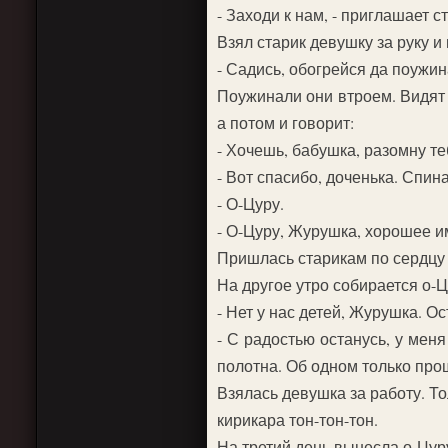
- Заходи к нам, - приглашает с
Взял старик девушку за руку и 
- Садись, обогрейся да поужин
Поужинали они втроем. Видят 
а потом и говорит:
- Хочешь, бабушка, разомну те
- Вот спасибо, доченька. Спина
- О-Цуру.
- О-Цуру, Журушка, хорошее им
Пришлась старикам по сердцу 
На другое утро собирается о-Цу
- Нет у нас детей, Журушка. Ос
- С радостью останусь, у меня
полотна. Об одном только прошу
Взялась девушка за работу. Т
кирикара тон-тон-тон.
На третий день вынесла о-Цуру