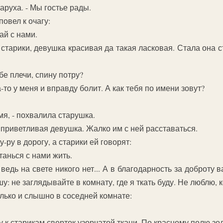
таруха. - Мы гостье рады.
повел к очагу:
ай с нами.
старики, девушка красивая да такая ласковая. Стала она с
бе плечи, спину потру?
-то у меня и вправду болит. А как тебя по имени зовут?
я, - похвалила старушка.
приветливая девушка. Жалко им с ней расставаться.
-ру в дорогу, а старики ей говорят:
танься с нами жить.
 ведь на свете никого нет... А в благодарность за доброту 
: не заглядывайте в комнату, где я ткать буду. Не люблю, к
олько и слышно в соседней комнате:
 к старикам сверток узорчатой ткани. По красному полю зо