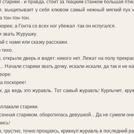
 старики - и правда, стоит за ткацким станком большая пт
я, выщипывает у себя клювом самый нежный мягкий пух и 
а тон-тон-тон.
орее, а Гонта со всех ног убежал -так он испугался.
и звать Журушку.
ай с нами или сказку расскажи.
 тихо.
, открыли дверь и видят: никого нет. Лежат на полу прекрас
 Начали старики звать дочку, искали-искали, да так и не на
воре:
а поскорее!
Ах, да ведь это журавль. Тот самый журавль! Курлычет, кр
аплакали старики.
асенная стариком, оборотилась девушкой... Да не сумели они
нись!
, грустно, точно прощаясь, крикнул журавль в последний ра