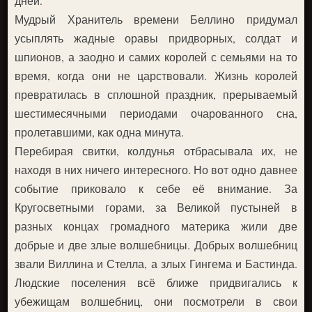
дней.
Мудрый Хранитель времени Беллино придумал
усыплять жадные оравы придворных, солдат и
шпионов, а заодно и самих королей с семьями на то
время, когда они не царствовали. Жизнь королей
превратилась в сплошной праздник, прерываемый
шестимесячными периодами очарованного сна,
пролетавшими, как одна минута.
Перебирая свитки, колдунья отбрасывала их, не
находя в них ничего интересного. Но вот одно давнее
событие приковало к себе её внимание. За
Кругосветными горами, за Великой пустыней в
разных концах громадного материка жили две
добрые и две злые волшебницы. Добрых волшебниц
звали Виллина и Стелла, а злых Гингема и Бастинда.
Людские поселения всё ближе придвигались к
убежищам волшебниц, они посмотрели в свои