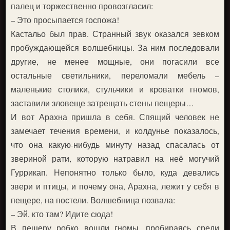
палец и торжественно провозгласил:
– Это просыпается госпожа!
Кастальо был прав. Странный звук оказался зевком
пробуждающейся волшебницы. За ним последовали
другие, не менее мощные, они погасили все
остальные светильники, переломали мебель –
маленькие столики, стульчики и кроватки гномов,
заставили зловеще затрещать стены пещеры…
И вот Арахна пришла в себя. Спящий человек не
замечает течения времени, и колдунье показалось,
что она какую-нибудь минуту назад спасалась от
звериной рати, которую натравил на неё могучий
Гуррикап. Непонятно только было, куда девались
звери и птицы, и почему она, Арахна, лежит у себя в
пещере, на постели. Волшебница позвала:
– Эй, кто там? Идите сюда!
В пещеру робко вошли гномы, пробираясь среди