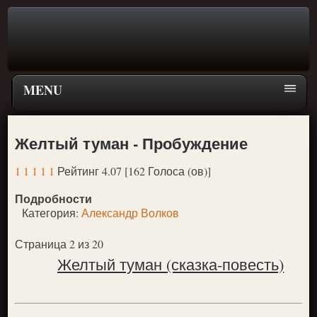
MENU
Главная страница
Желтый туман - Пробуждение
Поиск
1
1
1
1
1
Рейтинг 4.07 [162 Голоса (ов)]
ПЕРЕЙТИ К ГЛАВНОМУ МЕНЮ СКАЗОК
Подробности
Новое
Категория:
Александр Волков
Популярное
Страница 2 из 20
Желтый туман (сказка-повесть)