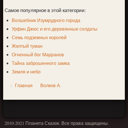
Самое популярное в этой категории:
Волшебник Изумрудного города
Урфин Джюс и его деревянные солдаты
Семь подземных королей
Желтый туман
Огненный бог Марранов
Тайна заброшенного замка
Земля и небо
Главная
Волков А.
2010-2021 Планета Сказок. Все права защищены.