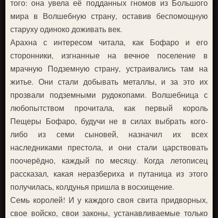
того: она увела её подданных гномов из Большого
мира в Волшебную страну, оставив беспомощную
старуху одиноко доживать век.
Арахна с интересом читала, как Бофаро и его
сторонники, изгнанные на вечное поселение в
мрачную Подземную страну, устраивались там на
житье. Они стали добывать металлы, и за это их
прозвали подземными рудокопами. Волшебница с
любопытством прочитала, как первый король
Пещеры Бофаро, будучи не в силах выбрать кого-
либо из семи сыновей, назначил их всех
наследниками престола, и они стали царствовать
поочерёдно, каждый по месяцу. Когда летописец
рассказал, какая неразбериха и путаница из этого
получилась, колдунья пришла в восхищение.
Семь королей! И у каждого своя свита придворных,
свое войско, свои законы, устанавливаемые только