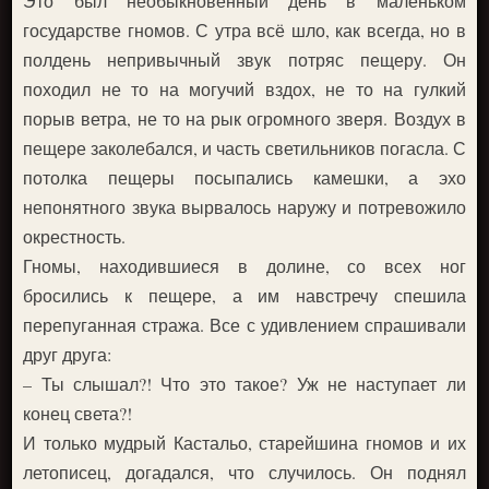
Это был необыкновенный день в маленьком
государстве гномов. С утра всё шло, как всегда, но в
полдень непривычный звук потряс пещеру. Он
походил не то на могучий вздох, не то на гулкий
порыв ветра, не то на рык огромного зверя. Воздух в
пещере заколебался, и часть светильников погасла. С
потолка пещеры посыпались камешки, а эхо
непонятного звука вырвалось наружу и потревожило
окрестность.
Гномы, находившиеся в долине, со всех ног
бросились к пещере, а им навстречу спешила
перепуганная стража. Все с удивлением спрашивали
друг друга:
– Ты слышал?! Что это такое? Уж не наступает ли
конец света?!
И только мудрый Кастальо, старейшина гномов и их
летописец, догадался, что случилось. Он поднял