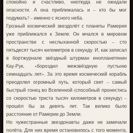
спокойно и счастливо, ниоткуда не ожидали
опасности. А она приближалась и – кто бы мог
подумать? – именно с ясного неба.
Грозный космический звездолёт с планеты Рамерия
уже приближался к Земле. Он мчался в мировом
пространстве с неслыханной скоростью – сто
пятьдесят тысяч километров в секунду. И, как записал
в бортжурнале звёздный штурман инопланетянин
Кау-Рук, «бороздил межзвёздную пустыню
семнадцать лет». За это время космический корабль
преодолел огромный путь, который свет – самый
быстрый гонец во Вселенной (способный пронестись
со скоростью триста тысяч километров в секунду) –
прошёл бы за девять лет. Так велико было
расстояние от Рамерии до Земли.
Но чужестранные звездонавты даже не замечали
полёта. Для них время остановилось с того момента,