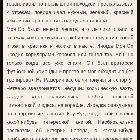
торопливой, но неслышной походкой проскальзывал
к отсекам, поворачивал нужный, зелёный, красный
или синий, кран, и опять наступала тишина.
Мон-Со было нечего делать, его лётчики спали в
отсеках; книг он читать не любил, поэтому сам с собой
играл в крестики и нолики в каюте. Иногда Мон-Со
бродил коридорами корабля или гонял там мяч, но
только когда все уже спали. Он был вратарём
футбольной команды и просто не мог обходиться без
тренировок. На Рамерии все были приучены к спорту.
Четверо звездонавтов, несущих космическую вахту,
каждое утро занимались особой полётной
гимнастикой и здесь, на корабле. Изредка опаздывал
на спортивные занятия Кау-Рук, когда зачитывался
какой-нибудь интересной книгой. Необязательно
рассказом об истории народа, о каком-нибудь
необычном характере человека или о приключениях,