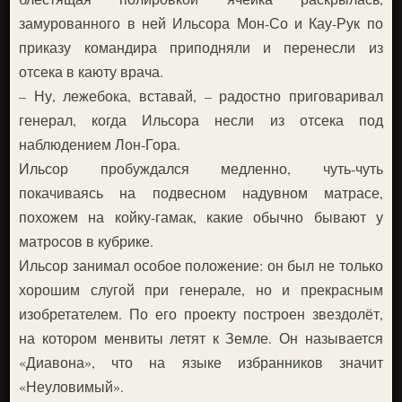
замурованного в ней Ильсора Мон-Со и Кау-Рук по
приказу командира приподняли и перенесли из
отсека в каюту врача.
– Ну, лежебока, вставай, – радостно приговаривал
генерал, когда Ильсора несли из отсека под
наблюдением Лон-Гора.
Ильсор пробуждался медленно, чуть-чуть
покачиваясь на подвесном надувном матрасе,
похожем на койку-гамак, какие обычно бывают у
матросов в кубрике.
Ильсор занимал особое положение: он был не только
хорошим слугой при генерале, но и прекрасным
изобретателем. По его проекту построен звездолёт,
на котором менвиты летят к Земле. Он называется
«Диавона», что на языке избранников значит
«Неуловимый».