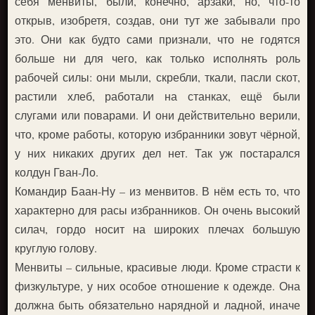
себя менвиты, были, конечно, арзаки, но, что-то
открыв, изобретя, создав, они тут же забывали про
это. Они как будто сами признали, что не годятся
больше ни для чего, как только исполнять роль
рабочей силы: они мыли, скребли, ткали, пасли скот,
растили хлеб, работали на станках, ещё были
слугами или поварами. И они действительно верили,
что, кроме работы, которую избранники зовут чёрной,
у них никаких других дел нет. Так уж постарался
колдун Гван-Ло.
Командир Баан-Ну – из менвитов. В нём есть то, что
характерно для расы избранников. Он очень высокий
силач, гордо носит на широких плечах большую
круглую голову.
Менвиты – сильные, красивые люди. Кроме страсти к
физкультуре, у них особое отношение к одежде. Она
должна быть обязательно нарядной и ладной, иначе