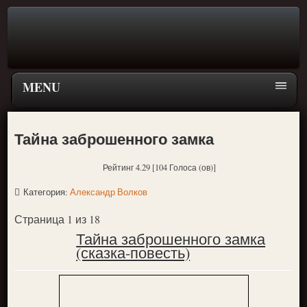
MENU
Главная страница
Тайна заброшенного замка
Поиск
Рейтинг 4.29 [104 Голоса (ов)]
ПЕРЕЙТИ К ГЛАВНОМУ МЕНЮ СКАЗОК
Категория:
Александр Волков
Новое
Страница 1 из 18
Популярное
Тайна заброшенного замка
(сказка-повесть)