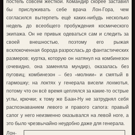
постель совсем жёсткой. Командир скорее заставил
бы прислуживать себе врача Лон-Гора, чем
согласился вытерпеть ещё каких-нибудь несколько
недель до всеобщего пробуждения космического
экипажа. Он не привык одеваться сам и следить за
своей внешностью, поэтому его рыжая
всклокоченная борода разрослась до фантастических
размеров; куртка, которую он натянул на комбинезон
(очевидно, она заменяла мундир), оказалась без
пуговиц; комбинезон – без «молнии» и смятый в
гармошку; на локтях у генерала висели лохмотья,
потому что он всё время цеплялся за какие-то острые
углы, крючки; к тому же Баан-Ну не затруднял себя
распознаванием левого и правого сапога: правый
сапог у него неизменно оказывался на левой ноге, а
это было чрезвычайно неудобно даже для генерала.
Лон-