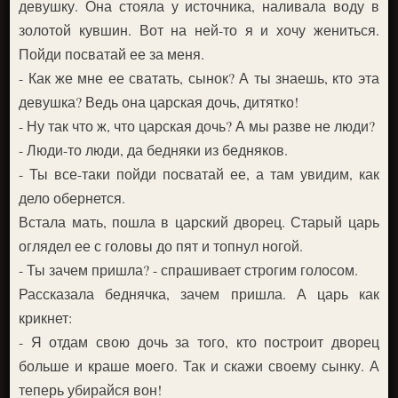
девушку. Она стояла у источника, наливала воду в
золотой кувшин. Вот на ней-то я и хочу жениться.
Пойди посватай ее за меня.
- Как же мне ее сватать, сынок? А ты знаешь, кто эта
девушка? Ведь она царская дочь, дитятко!
- Ну так что ж, что царская дочь? А мы разве не люди?
- Люди-то люди, да бедняки из бедняков.
- Ты все-таки пойди посватай ее, а там увидим, как
дело обернется.
Встала мать, пошла в царский дворец. Старый царь
оглядел ее с головы до пят и топнул ногой.
- Ты зачем пришла? - спрашивает строгим голосом.
Рассказала беднячка, зачем пришла. А царь как
крикнет:
- Я отдам свою дочь за того, кто построит дворец
больше и краше моего. Так и скажи своему сынку. А
теперь убирайся вон!