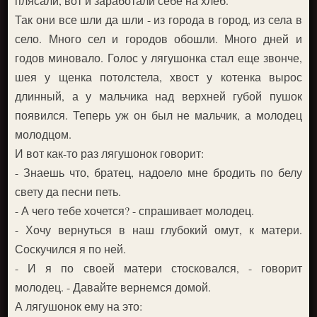
плясали, вот и заработали себе на хлеб.
Так они все шли да шли - из города в город, из села в
село. Много сел и городов обошли. Много дней и
годов миновало. Голос у лягушонка стал еще звонче,
шея у щенка потолстела, хвост у котенка вырос
длинный, а у мальчика над верхней губой пушок
появился. Теперь уж он был не мальчик, а молодец
молодцом.
И вот как-то раз лягушонок говорит:
- Знаешь что, братец, надоело мне бродить по белу
свету да песни петь.
- А чего тебе хочется? - спрашивает молодец.
- Хочу вернуться в наш глубокий омут, к матери.
Соскучился я по ней.
- И я по своей матери стосковался, - говорит
молодец. - Давайте вернемся домой.
А лягушонок ему на это: