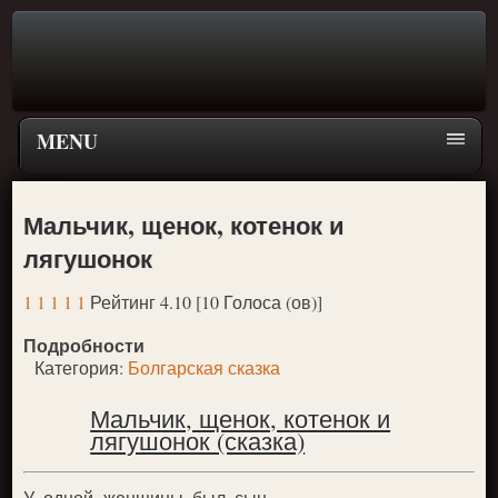
MENU
Главная страница
Мальчик, щенок, котенок и
Поиск
лягушонок
ПЕРЕЙТИ К ГЛАВНОМУ МЕНЮ СКАЗОК
1
1
1
1
1
Рейтинг 4.10 [10 Голоса (ов)]
Новое
Подробности
Популярное
Категория:
Болгарская сказка
Мальчик, щенок, котенок и
лягушонок (сказка)
У одной женщины был сын-