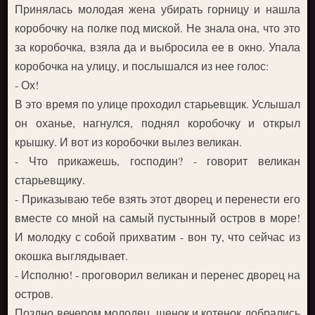
Принялась молодая жена убирать горницу и нашла
коробочку на полке под миской. Не знала она, что это
за коробочка, взяла да и выбросила ее в окно. Упала
коробочка на улицу, и послышался из нее голос:
- Ох!
В это время по улице проходил старьевщик. Услышал
он оханье, нагнулся, поднял коробочку и открыл
крышку. И вот из коробочки вылез великан.
- Что прикажешь, господин? - говорит великан
старьевщику.
- Приказываю тебе взять этот дворец и перенести его
вместе со мной на самый пустынный остров в море!
И молодку с собой прихватим - вон ту, что сейчас из
окошка выглядывает.
- Исполню! - проговорил великан и перенес дворец на
остров.
Поздно вечером молодец, щенок и котенок добрались