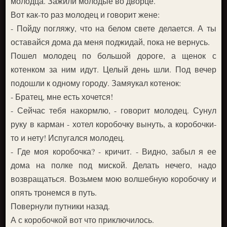
молодца. Зажили молодые во дворце.
Вот как-то раз молодец и говорит жене:
- Пойду погляжу, что на белом свете делается. А ты
оставайся дома да меня поджидай, пока не вернусь.
Пошел молодец по большой дороге, а щенок с
котенком за ним идут. Целый день шли. Под вечер
подошли к одному городу. Замяукал котенок:
- Братец, мне есть хочется!
- Сейчас тебя накормлю, - говорит молодец. Сунул
руку в карман - хотел коробочку вынуть, а коробочки-
то и нету! Испугался молодец.
- Где моя коробочка? - кричит. - Видно, забыл я ее
дома на полке под миской. Делать нечего, надо
возвращаться. Возьмем мою волшебную коробочку и
опять тронемся в путь.
Повернули путники назад.
А с коробочкой вот что приключилось.