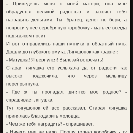
- Приведешь меня к моей матери, она мне
обрадуется великой радостью и захочет тебя
наградить деньгами. Ты, братец, денег не бери, а
попроси у нее серебряную коробочку - мать ее всегда
под языком носит.
И вот отправились наши путники в обратный путь.
Дошли до глубокого омута. Лягушонок как квакнет:
- Матушка! Я вернулся! Вылезай встречать!
Старая лягушка его услыхала да от радости так
высоко подскочила, что через мельницу
перепрыгнула.
- Где ж ты пропадал, дитятко мое родное? -
спрашивает лягушка.
Тут лягушонок ей все рассказал. Старая лягушка
принялась благодарить молодца.
- Чем же тебя наградить? - спрашивает.
- Ничего мне не надо. Прошу только коробочку - ту