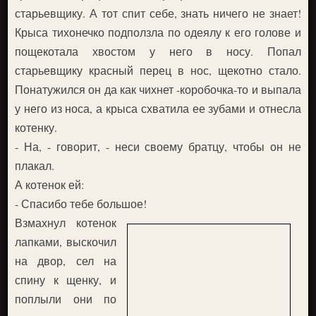
старьевщику. А тот спит себе, знать ничего не знает!
Крыса тихонечко подползла по одеялу к его голове и
пощекотала хвостом у него в носу. Попал
старьевщику красный перец в нос, щекотно стало.
Понатужился он да как чихнет -коробочка-то и выпала
у него из носа, а крыса схватила ее зубами и отнесла
котенку.
- На, - говорит, - неси своему братцу, чтобы он не
плакал.
А котенок ей:
- Спасибо тебе большое!
Взмахнул котенок
лапками, выскочил
на двор, сел на
спину к щенку, и
поплыли они по