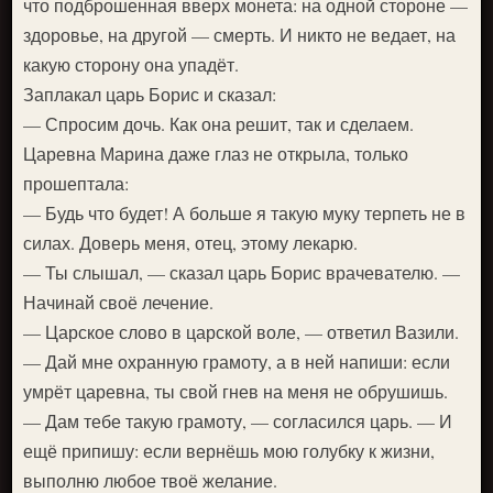
что подброшенная вверх монета: на одной стороне —
здоровье, на другой — смерть. И никто не ведает, на
какую сторону она упадёт.
Заплакал царь Борис и сказал:
— Спросим дочь. Как она решит, так и сделаем.
Царевна Марина даже глаз не открыла, только
прошептала:
— Будь что будет! А больше я такую муку терпеть не в
силах. Доверь меня, отец, этому лекарю.
— Ты слышал, — сказал царь Борис врачевателю. —
Начинай своё лечение.
— Царское слово в царской воле, — ответил Вазили.
— Дай мне охранную грамоту, а в ней напиши: если
умрёт царевна, ты свой гнев на меня не обрушишь.
— Дам тебе такую грамоту, — согласился царь. — И
ещё припишу: если вернёшь мою голубку к жизни,
выполню любое твоё желание.