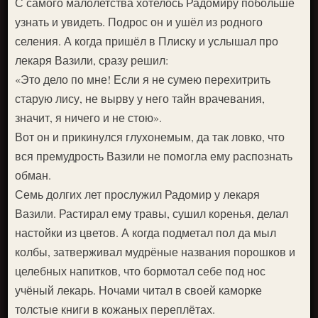
С самого малолетства хотелось Радомиру побольше
узнать и увидеть. Подрос он и ушёл из родного
селения. А когда пришёл в Плиску и услышал про
лекаря Вазили, сразу решил:
«Это дело по мне! Если я не сумею перехитрить
старую лису, не вырву у него тайн врачевания,
значит, я ничего и не стою».
Вот он и прикинулся глухонемым, да так ловко, что
вся премудрость Вазили не помогла ему распознать
обман.
Семь долгих лет прослужил Радомир у лекаря
Вазили. Растирал ему травы, сушил коренья, делал
настойки из цветов. А когда подметал пол да мыл
колбы, затверживал мудрёные названия порошков и
целебных напитков, что бормотал себе под нос
учёный лекарь. Ночами читал в своей каморке
толстые книги в кожаных переплётах.