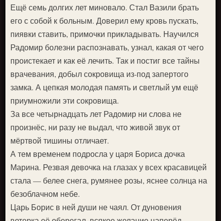
Ещё семь долгих лет миновало. Стал Вазили брать
его с собой к больным. Доверил ему кровь пускать,
пиявки ставить, примочки прикладывать. Научился
Радомир болезни распознавать, узнал, какая от чего
проистекает и как её лечить. Так и постиг все тайны
врачевания, добыл сокровища из-под запертого
замка. А цепкая молодая память и светлый ум ещё
приумножили эти сокровища.
За все четырнадцать лет Радомир ни слова не
произнёс, ни разу не выдал, что живой звук от
мёртвой тишины отличает.
А тем временем подросла у царя Бориса дочка
Марина. Резвая девочка на глазах у всех красавицей
стала — белее снега, румянее розы, яснее солнца на
безоблачном небе.
Царь Борис в ней души не чаял. От дуновения
ветерка её оберегал, всякое желание наперёд