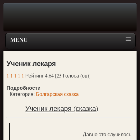
MENU
Главная страница
Ученик лекаря
Поиск
1
1
1
1
1
Рейтинг 4.64 [25 Голоса (ов)]
ПЕРЕЙТИ К ГЛАВНОМУ МЕНЮ СКАЗОК
Подробности
Новое
Категория:
Болгарская сказка
Популярное
Ученик лекаря (сказка)
Давно это случилось.