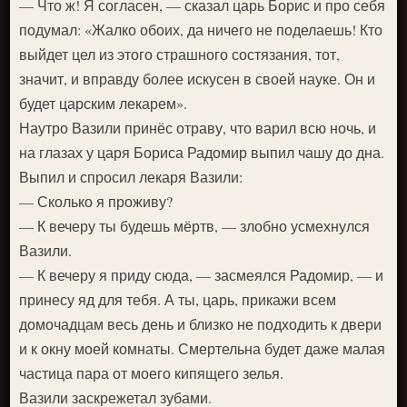
— Что ж! Я согласен, — сказал царь Борис и про себя
подумал: «Жалко обоих, да ничего не поделаешь! Кто
выйдет цел из этого страшного состязания, тот,
значит, и вправду более искусен в своей науке. Он и
будет царским лекарем».
Наутро Вазили принёс отраву, что варил всю ночь, и
на глазах у царя Бориса Радомир выпил чашу до дна.
Выпил и спросил лекаря Вазили:
— Сколько я проживу?
— К вечеру ты будешь мёртв, — злобно усмехнулся
Вазили.
— К вечеру я приду сюда, — засмеялся Радомир, — и
принесу яд для тебя. А ты, царь, прикажи всем
домочадцам весь день и близко не подходить к двери
и к окну моей комнаты. Смертельна будет даже малая
частица пара от моего кипящего зелья.
Вазили заскрежетал зубами.