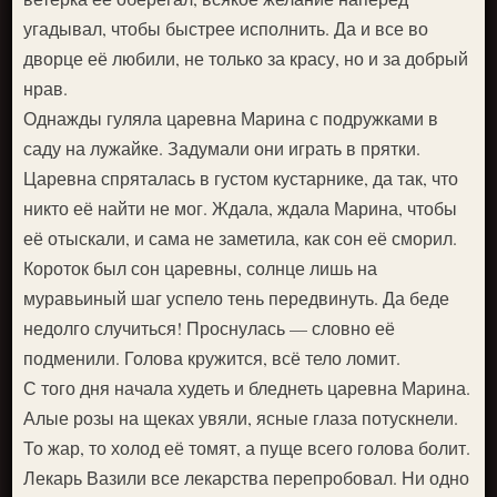
угадывал, чтобы быстрее исполнить. Да и все во
дворце её любили, не только за красу, но и за добрый
нрав.
Однажды гуляла царевна Марина с подружками в
саду на лужайке. Задумали они играть в прятки.
Царевна спряталась в густом кустарнике, да так, что
никто её найти не мог. Ждала, ждала Марина, чтобы
её отыскали, и сама не заметила, как сон её сморил.
Короток был сон царевны, солнце лишь на
муравьиный шаг успело тень передвинуть. Да беде
недолго случиться! Проснулась — словно её
подменили. Голова кружится, всё тело ломит.
С того дня начала худеть и бледнеть царевна Марина.
Алые розы на щеках увяли, ясные глаза потускнели.
То жар, то холод её томят, а пуще всего голова болит.
Лекарь Вазили все лекарства перепробовал. Ни одно