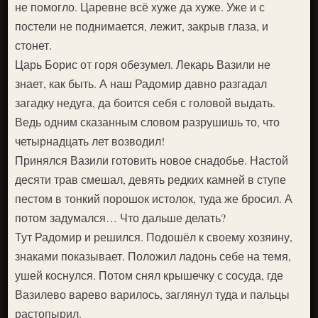
не помогло. Царевне всё хуже да хуже. Уже и с
постели не поднимается, лежит, закрыв глаза, и
стонет.
Царь Борис от горя обезумел. Лекарь Вазили не
знает, как быть. А наш Радомир давно разгадал
загадку недуга, да боится себя с головой выдать.
Ведь одним сказанным словом разрушишь то, что
четырнадцать лет возводил!
Принялся Вазили готовить новое снадобье. Настой
десяти трав смешал, девять редких камней в ступе
пестом в тонкий порошок истолок, туда же бросил. А
потом задумался… Что дальше делать?
Тут Радомир и решился. Подошёл к своему хозяину,
знаками показывает. Положил ладонь себе на темя,
ушей коснулся. Потом снял крышечку с сосуда, где
Вазилево варево варилось, заглянул туда и пальцы
растопырил.