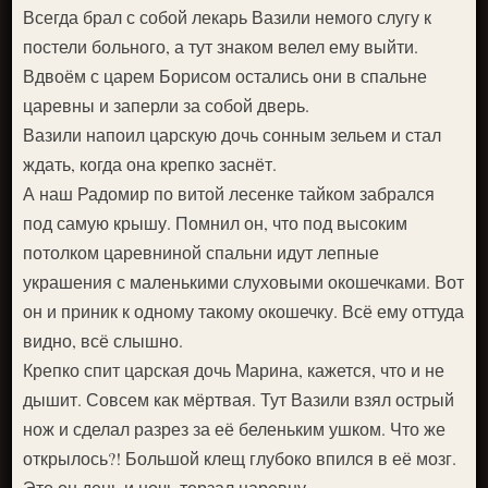
Всегда брал с собой лекарь Вазили немого слугу к
постели больного, а тут знаком велел ему выйти.
Вдвоём с царем Борисом остались они в спальне
царевны и заперли за собой дверь.
Вазили напоил царскую дочь сонным зельем и стал
ждать, когда она крепко заснёт.
А наш Радомир по витой лесенке тайком забрался
под самую крышу. Помнил он, что под высоким
потолком царевниной спальни идут лепные
украшения с маленькими слуховыми окошечками. Вот
он и приник к одному такому окошечку. Всё ему оттуда
видно, всё слышно.
Крепко спит царская дочь Марина, кажется, что и не
дышит. Совсем как мёртвая. Тут Вазили взял острый
нож и сделал разрез за её беленьким ушком. Что же
открылось?! Большой клещ глубоко впился в её мозг.
Это он день и ночь терзал царевну.