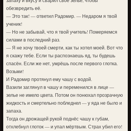
запаху и вкусу и сварил своё зелье, чтобы
обезвредить её.
— Это так! — ответил Радомир. — Недаром я твой
ученик!
— Но не забывай, что я твой учитель! Померяемся
силами в последний раз.
— Я не хочу твоей смерти, как ты хотел моей. Вот что
я скажу тебе. Если ты распознаешь яд, ты будешь
спасён. Если же нет, умрёшь после первого глотка.
Возьми!
И Радомир протянул ему чашу с водой.
Вазили заглянул в чашу и переменился в лице —
зелье не имело цвета. Потом он понюхал прозрачную
жидкость и смертельно побледнел — у яда не было и
запаха.
Тогда он дрожащей рукой поднёс чашу к губам,
отхлебнул глоток — и упал мёртвым. Страх убил его!