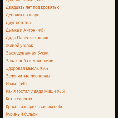
Двадцать лет под кроватью
Девочка на шаре
Друг детства
Дымка и Антон (ч/б)
Дядя Павел истопник
Живой уголок
Заколдованная буква
Запах неба и махорочки
Здоровая мысль (ч/б)
Зеленчатые леопарды
И мы! (ч/б)
Как я гостил у дяди Миши (ч/б)
Кот в сапогах
Красный шарик в синем небе
Куриный бульон