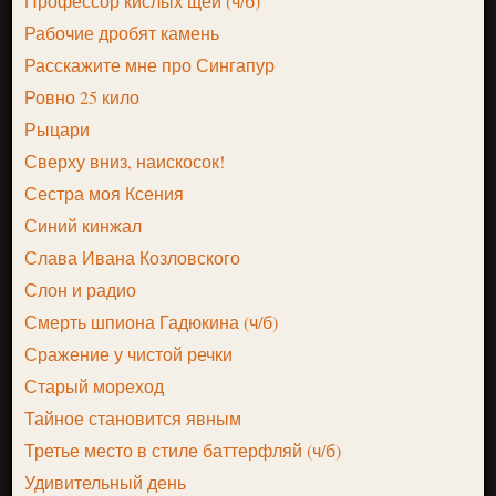
Профессор кислых щей (ч/б)
Рабочие дробят камень
Расскажите мне про Сингапур
Ровно 25 кило
Рыцари
Сверху вниз, наискосок!
Сестра моя Ксения
Синий кинжал
Слава Ивана Козловского
Слон и радио
Смерть шпиона Гадюкина (ч/б)
Сражение у чистой речки
Старый мореход
Тайное становится явным
Третье место в стиле баттерфляй (ч/б)
Удивительный день