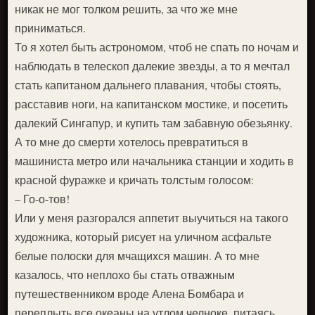
никак не мог толком решить, за что же мне
приниматься.
То я хотел быть астрономом, чтоб не спать по ночам и
наблюдать в телескоп далекие звезды, а то я мечтал
стать капитаном дальнего плавания, чтобы стоять,
расставив ноги, на капитанском мостике, и посетить
далекий Сингапур, и купить там забавную обезьянку.
А то мне до смерти хотелось превратиться в
машиниста метро или начальника станции и ходить в
красной фуражке и кричать толстым голосом:
– Го-о-тов!
Или у меня разгорался аппетит выучиться на такого
художника, который рисует на уличном асфальте
белые полоски для мчащихся машин. А то мне
казалось, что неплохо бы стать отважным
путешественником вроде Алена Бомбара и
переплыть все океаны на утлом челноке, питаясь