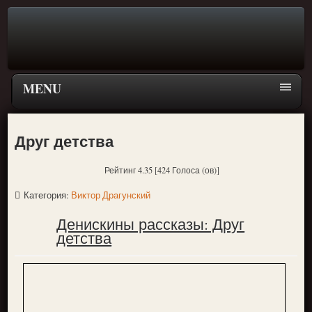
MENU
Главная страница
Друг детства
Поиск
Рейтинг 4.35 [424 Голоса (ов)]
ПЕРЕЙТИ К ГЛАВНОМУ МЕНЮ СКАЗОК
Категория:
Виктор Драгунский
Новое
Денискины рассказы: Друг
Популярное
детства