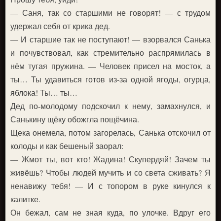
— Саня, так со старшими не говорят! — с трудом
удержал себя от крика дед.
— И старшие так не поступают! — взорвался Санька
и почувствовал, как стремительно распрямилась в
нём тугая пружина. — Человек присел на мосток, а
ты… Ты удавиться готов из-за одной ягоды, огурца,
яблока! Ты… ты…
Дед по-молодому подскочил к нему, замахнулся, и
Санькину щёку обожгла пощёчина.
Щека онемела, потом загорелась, Санька отскочил от
колоды и как бешеный заорал:
— Жмот ты, вот кто! Жадина! Скупердяй! Зачем ты
живёшь? Чтобы людей мучить и со света сживать? Я
ненавижу тебя! — И с топором в руке кинулся к
калитке.
Он бежал, сам не зная куда, по улочке. Вдруг его