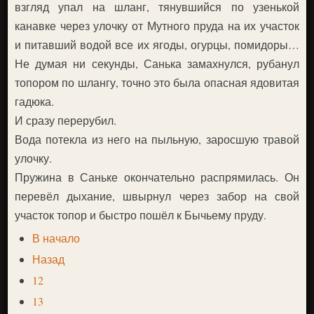
взгляд упал на шланг, тянувшийся по узенькой
канавке через улочку от Мутного пруда на их участок
и питавший водой все их ягоды, огурцы, помидоры…
Не думая ни секунды, Санька замахнулся, рубанул
топором по шлангу, точно это была опасная ядовитая
гадюка.
И сразу перерубил.
Вода потекла из него на пыльную, заросшую травой
улочку.
Пружина в Саньке окончательно распрямилась. Он
перевёл дыхание, швырнул через забор на свой
участок топор и быстро пошёл к Бычьему пруду.
В начало
Назад
12
13