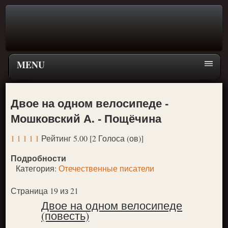
MENU
Главная страница
Двое на одном велосипеде -
Поиск
Мошковский А. - Пощёчина
ПЕРЕЙТИ К ГЛАВНОМУ МЕНЮ СКАЗОК
1
1
1
1
1
Рейтинг 5.00 [2 Голоса (ов)]
Новое
Подробности
Популярное
Категория:
Отечественные писатели
Страница 19 из 21
Двое на одном велосипеде
(повесть)