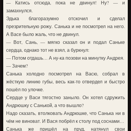
— Катись отсюда, пока не двинул! Ну? — и
замахнулся.
Эдька благоразумно отскочил и сделал
презрительную рожу. Санька и не посмотрел на него.
А Васе было жаль, что не двинул.
— Вот, Сань, — мягко сказал он и подал Саньке
сердца, однако тот не взял, а буркнул:
— Потом отдашь… А ну-ка позови на минутку Андрея.
— Зачем?
Санька холодно посмотрел на Васю, собрал в
жёсткую линию губы, весь как-то отвердел и быстро
пошёл по улочке.
Сердце у Васи тягостно заныло. Он хотел сдружить
Андрюшку с Санькой, а что вышло?
Надо сказать, втолковать Андрюшке, что Санька ни в
чём не виноват. И Вася побрёл к столу под соснами…
Санька же пришёл на пруд, натянул свои