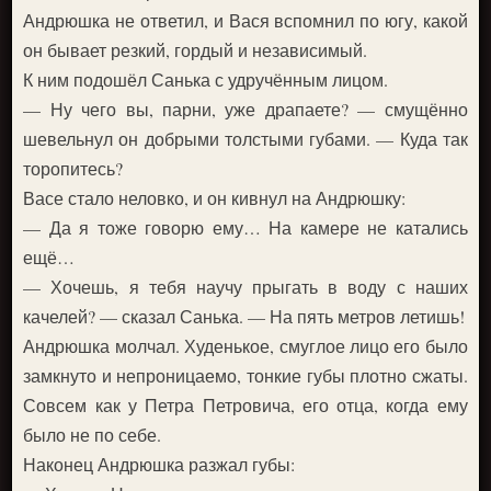
Андрюшка не ответил, и Вася вспомнил по югу, какой
он бывает резкий, гордый и независимый.
К ним подошёл Санька с удручённым лицом.
— Ну чего вы, парни, уже драпаете? — смущённо
шевельнул он добрыми толстыми губами. — Куда так
торопитесь?
Васе стало неловко, и он кивнул на Андрюшку:
— Да я тоже говорю ему… На камере не катались
ещё…
— Хочешь, я тебя научу прыгать в воду с наших
качелей? — сказал Санька. — На пять метров летишь!
Андрюшка молчал. Худенькое, смуглое лицо его было
замкнуто и непроницаемо, тонкие губы плотно сжаты.
Совсем как у Петра Петровича, его отца, когда ему
было не по себе.
Наконец Андрюшка разжал губы: