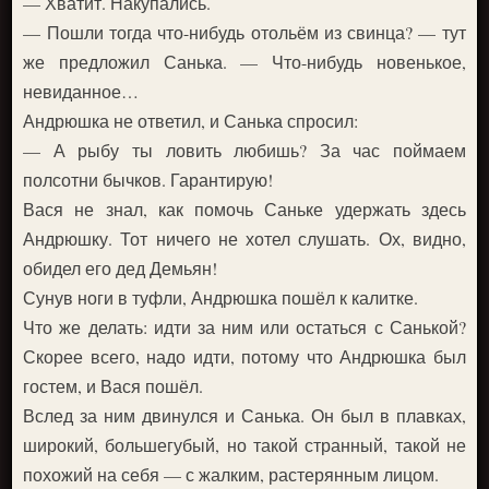
— Хватит. Накупались.
— Пошли тогда что-нибудь отольём из свинца? — тут
же предложил Санька. — Что-нибудь новенькое,
невиданное…
Андрюшка не ответил, и Санька спросил:
— А рыбу ты ловить любишь? За час поймаем
полсотни бычков. Гарантирую!
Вася не знал, как помочь Саньке удержать здесь
Андрюшку. Тот ничего не хотел слушать. Ох, видно,
обидел его дед Демьян!
Сунув ноги в туфли, Андрюшка пошёл к калитке.
Что же делать: идти за ним или остаться с Санькой?
Скорее всего, надо идти, потому что Андрюшка был
гостем, и Вася пошёл.
Вслед за ним двинулся и Санька. Он был в плавках,
широкий, большегубый, но такой странный, такой не
похожий на себя — с жалким, растерянным лицом.