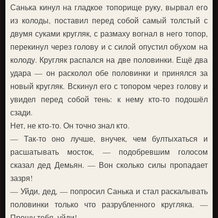
Санька кинул на гладкое топорище руку, вырвал его
из колоды, поставил перед собой самый толстый с
двумя суками кругляк, с размаху вогнал в него топор,
перекинул через голову и с силой опустил обухом на
колоду. Кругляк распался на две половинки. Ещё два
удара — он расколол обе половинки и принялся за
новый кругляк. Вскинул его с топором через голову и
увидел перед собой тень: к нему кто-то подошёл
сзади.
Нет, не кто-то. Он точно знал кто.
— Так-то оно лучше, внучек, чем бултыхаться и
расшатывать мосток, — подобревшим голосом
сказал дед Демьян. — Вон сколько силы пропадает
зазря!
— Уйди, дед, — попросил Санька и стал раскалывать
половинки только что разрубленного кругляка. —
Прошу тебя, уйди!