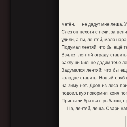
метён, — не дадут мне леща. У
Слез он нехотя с печи, за вен
удили, а ты, лентяй, мало нар
Подумал лентяй: что бы ещё т
Взялся лентяй ограду ставить
баклуши бил, не дадим тебе л
Задумался лентяй: что бы ещ
колодце ставить. Новый сруб 
на зиму нет. Дров из леса пр
подоил, кур покормил, коня по
Приехали братья с рыбалки, п
— На, лентяй, леща. Свари на