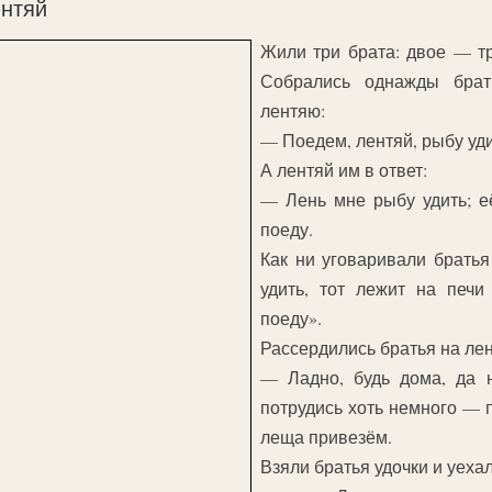
ентяй
Жили три брата: двое — тр
Собрались однажды брат
лентяю:
— Поедем, лентяй, рыбу уди
А лентяй им в ответ:
— Лень мне рыбу удить; е
поеду.
Как ни уговаривали братья
удить, тот лежит на печи
поеду».
Рассердились братья на лен
— Ладно, будь дома, да 
потрудись хоть немного — п
леща привезём.
Взяли братья удочки и уеха