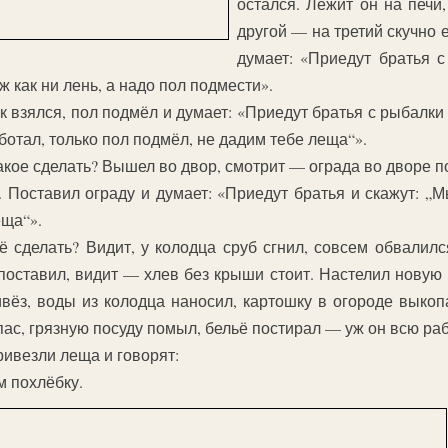
остался. Лежит он на печи,
другой — на третий скучно е
думает: «Приедут братья с
ж как ни лень, а надо пол подмести».
ик взялся, пол подмёл и думает: «Приедут братья с рыбалки
аботал, только пол подмёл, не дадим тебе леща“».
акое сделать? Вышел во двор, смотрит — ограда во дворе п
. Поставил ограду и думает: «Приедут братья и скажут: „М
еща“».
ё сделать? Видит, у колодца сруб сгнил, совсем обвалил
поставил, видит — хлев без крыши стоит. Настелил новую
ивёз, воды из колодца наносил, картошку в огороде выкопа
пас, грязную посуду помыл, бельё постирал — уж он всю раб
ривезли леща и говорят:
м похлёбку.