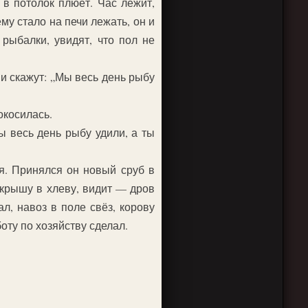
 в потолок плюёт. Час лежит,
му стало на печи лежать, он и
 рыбалки, увидят, что пол не
 и скажут: „Мы весь день рыбу
окосилась.
ы весь день рыбу удили, а ты
ся. Принялся он новый сруб в
 крышу в хлеву, видит — дров
л, навоз в поле свёз, корову
оту по хозяйству сделал.