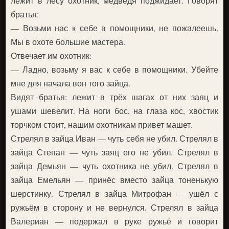
лежит в лесу охотник, медведя поджидает. Говорят
братья:
— Возьми нас к себе в помощники, не пожалеешь.
Мы в охоте большие мастера.
Отвечает им охотник:
— Ладно, возьму я вас к себе в помощники. Убейте
мне для начала вон того зайца.
Видят братья: лежит в трёх шагах от них заяц и
ушами шевелит. На ноги бос, на глаза кос, хвостик
торчком стоит, нашим охотникам привет машет.
Стрелял в зайца Иван — чуть себя не убил. Стрелял в
зайца Степан — чуть заяц его не убил. Стрелял в
зайца Демьян — чуть охотника не убил. Стрелял в
зайца Емельян — принёс вместо зайца тоненькую
шерстинку. Стрелял в зайца Митрофан — ушёл с
ружьём в сторону и не вернулся. Стрелял в зайца
Валериан — подержал в руке ружьё и говорит