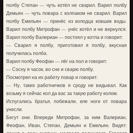
полбу Степан — чуть котёл не сварил. Варил полбу
Демьян — чуть повара с колпаком не сварил. Варил
полбу Емельян — принёс из колодца ковшик воды.
Варил полбу Митрофан — унёс котёл и не вернулся.
Варил полбу Валериан — постоял у котла и говорит:
— Сварил я полбу, приготовил я полбу, вкусная
получилась полба.
Варил полбу Феофан — лёг на пол и говорит:
— Сосну я часок, во сне и сварю полбу.
Посмотрел на их работу повар и говорит:
— Ну, таких работничков я сроду не видывал. Как
возьму я сейчас кол да вас за такую работу колом.
Испугались братья, побежали, еле ноги от повара
унесли.
Бегут они. Впереди Митрофан, за ним Валериан,
Феофан, Иван, Степан, Демьян и Емельян. Видят: