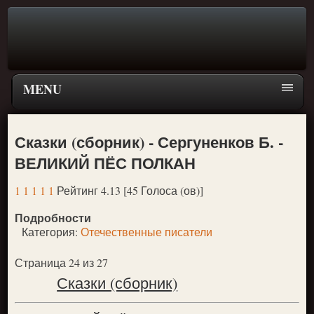
MENU
Главная страница
Сказки (сборник) - Сергуненков Б. -
Поиск
ВЕЛИКИЙ ПЁС ПОЛКАН
ПЕРЕЙТИ К ГЛАВНОМУ МЕНЮ СКАЗОК
1
1
1
1
1
Рейтинг 4.13 [45 Голоса (ов)]
Новое
Подробности
Популярное
Категория:
Отечественные писатели
Страница 24 из 27
Сказки (сборник)