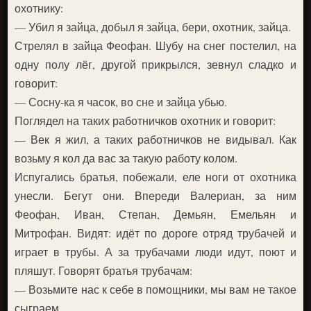
охотнику:
— Убил я зайца, добыл я зайца, бери, охотник, зайца.
Стрелял в зайца Феофан. Шубу на снег постелил, на
одну полу лёг, другой прикрылся, зевнул сладко и
говорит:
— Сосну-ка я часок, во сне и зайца убью.
Поглядел на таких работничков охотник и говорит:
— Век я жил, а таких работничков не видывал. Как
возьму я кол да вас за такую работу колом.
Испугались братья, побежали, еле ноги от охотника
унесли. Бегут они. Впереди Валериан, за ним
Феофан, Иван, Степан, Демьян, Емельян и
Митрофан. Видят: идёт по дороге отряд трубачей и
играет в трубы. А за трубачами люди идут, поют и
пляшут. Говорят братья трубачам:
— Возьмите нас к себе в помощники, мы вам не такое
сыграем.