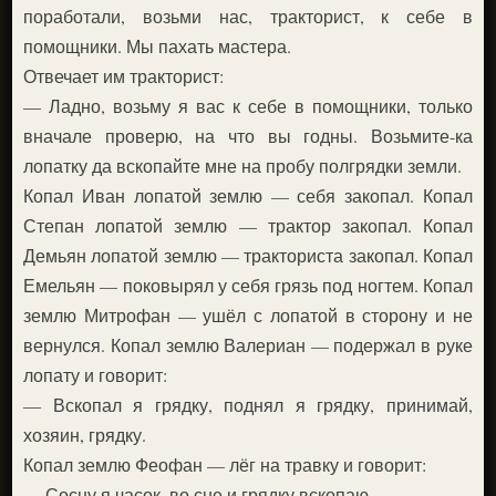
поработали, возьми нас, тракторист, к себе в
помощники. Мы пахать мастера.
Отвечает им тракторист:
— Ладно, возьму я вас к себе в помощники, только
вначале проверю, на что вы годны. Возьмите-ка
лопатку да вскопайте мне на пробу полгрядки земли.
Копал Иван лопатой землю — себя закопал. Копал
Степан лопатой землю — трактор закопал. Копал
Демьян лопатой землю — тракториста закопал. Копал
Емельян — поковырял у себя грязь под ногтем. Копал
землю Митрофан — ушёл с лопатой в сторону и не
вернулся. Копал землю Валериан — подержал в руке
лопату и говорит:
— Вскопал я грядку, поднял я грядку, принимай,
хозяин, грядку.
Копал землю Феофан — лёг на травку и говорит:
— Сосну я часок, во сне и грядку вскопаю.