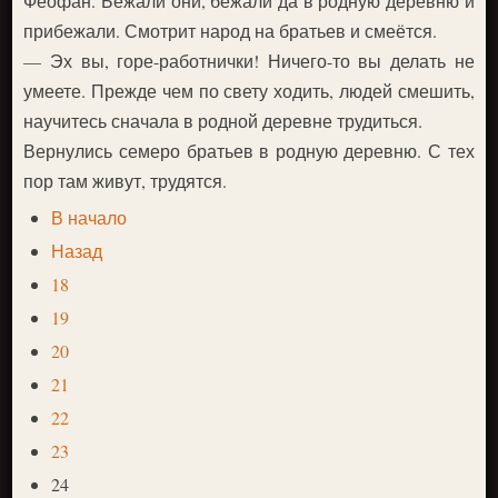
Феофан. Бежали они, бежали да в родную деревню и
прибежали. Смотрит народ на братьев и смеётся.
— Эх вы, горе-работнички! Ничего-то вы делать не
умеете. Прежде чем по свету ходить, людей смешить,
научитесь сначала в родной деревне трудиться.
Вернулись семеро братьев в родную деревню. С тех
пор там живут, трудятся.
В начало
Назад
18
19
20
21
22
23
24