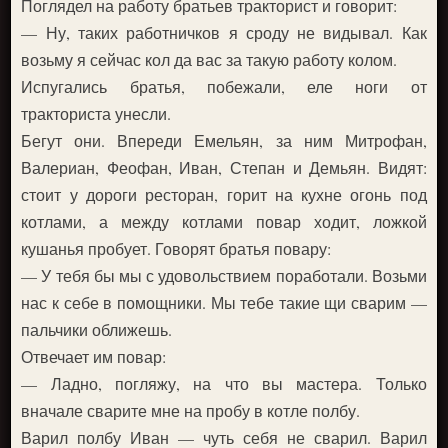
Поглядел на работу братьев тракторист и говорит:
— Ну, таких работничков я сроду не видывал. Как
возьму я сейчас кол да вас за такую работу колом.
Испугались братья, побежали, еле ноги от
тракториста унесли.
Бегут они. Впереди Емельян, за ним Митрофан,
Валериан, Феофан, Иван, Степан и Демьян. Видят:
стоит у дороги ресторан, горит на кухне огонь под
котлами, а между котлами повар ходит, ложкой
кушанья пробует. Говорят братья повару:
— У тебя бы мы с удовольствием поработали. Возьми
нас к себе в помощники. Мы тебе такие щи сварим —
пальчики оближешь.
Отвечает им повар:
— Ладно, погляжу, на что вы мастера. Только
вначале сварите мне на пробу в котле полбу.
Варил полбу Иван — чуть себя не сварил. Варил