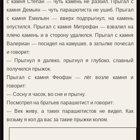
с камня Степан — чуть камень не разбил. Прыгал с
камня Демьян — чуть парашютиста не ушиб. Прыгал
с камня Емельян — вверх подпрыгнул, на камень
опустился. Прыгал с камня Митрофан — взвалил на
плечо камень и в сторону удалился. Прыгал с камня
Валериан — посидел на камушке, в затылке почесал
и говорит:
— Прыгнул я далеко, прыгнул я глубоко, славный
получился прыжок.
Прыгал с камня Феофан — лёг возле камня и
говорит:
— Сосну я часок, во сне и прыгну.
Посмотрел на братьев парашютист и говорит:
— Век живу, а таких парашютистов не видел. Как
возьму я кол да вас за такие прыжки колом.