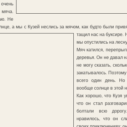
 очень
 мяча.
аю. Не
олнце, а мы с Кузей неслись за мячом, как будто были при
тащил нас на буксире.
Н
мы опустились на лесну
Мяч катился, перепрыг
деревья. Он не давал 
не могу сказать, сколь
закатывалось. Поэтому
всего один день. Но 
вообще солнце в этой 
Как хорошо, что Кузя у
что он стал разговари
болтали всю дорогу
нравилось, что он с
своих приключениях: о