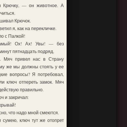
 Крючку, — он животное. А
читься.
шивал Крючок.
етил я, как на перекличке.
ло с Палкой!
амый! Ох! Ах! Увы! — без
инут пятнадцать подряд.
. Мяч привел нас в Страну
му же мы должны стоять у ее
цкие вопросы? Я потребовал,
и ключ отпереть замок. Мяч
 действую правильно.
ч и закричал:
крывай!
сно, что надо мной смеются.
и сумею, ключ тут же отопрет