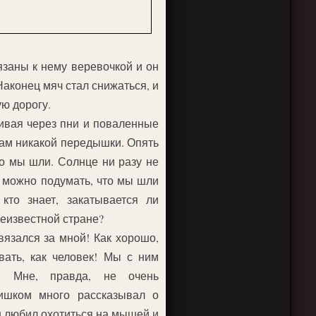
вязаны к нему веревочкой и он
аконец мяч стал снижаться, и
ю дорогу.
ивая через пни и поваленные
нам никакой передышки. Опять
ко мы шли. Солнце ни разу не
 можно подумать, что мы шли
кто знает, закатывается ли
неизвестной стране?
вязался за мной! Как хорошо,
вать, как человек! Мы с ним
. Мне, правда, не очень
лишком много рассказывал о
н любил охотиться на мышей и