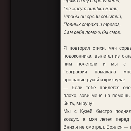
Прямо в ту страну лети,
Где живут ошибки Вити,
Чтобы он среди событий,
Полных страха и тревог,
Сам себе помочь бы смог.
Я повторил стихи, мяч сорв
подоконника, вылетел из окна
ним полетели и мы с К
География помахала м
прощание рукой и крикнула:
— Если тебе придется оче
плохо, зови меня на помощь.
быть, выручу!
Мы с Кузей быстро поднял
воздух, а мяч летел перед
Вниз я не смотрел. Боялся — 