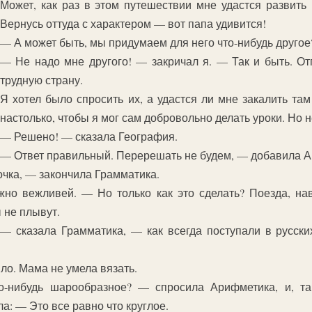
Может, как раз в этом путешествии мне удастся развить
Вернусь оттуда с характером — вот папа удивится!
— А может быть, мы придумаем для него что-нибудь друго
— Не надо мне другого! — закричал я. — Так и быть. От
трудную страну.
Я хотел было спросить их, а удастся ли мне закалить та
настолько, чтобы я мог сам добровольно делать уроки. Но 
— Решено! — сказала География.
— Ответ правильный. Перерешать не будем, — добавила 
чка, — закончила Грамматика.
но вежливей. — Но только как это сделать? Поезда, наве
 не плывут.
— сказала Грамматика, — как всегда поступали в русски
ыло. Мама не умела вязать.
-нибудь шарообразное? — спросила Арифметика, и, так
а: — Это все равно что круглое.