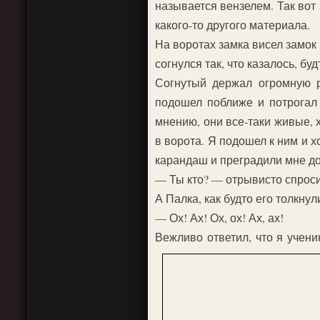
называется вензелем. Так вот
какого-то другого материала.
На воротах замка висел замок
согнулся так, что казалось, бу
Согнутый держал огромную р
подошел поближе и потрогал 
мнению, они все-таки живые, 
в ворота. Я подошел к ним и х
карандаш и преградили мне до
— Ты кто? — отрывисто спроси
А Палка, как будто его толкнул
— Ох! Ах! Ох, ох! Ах, ах!
Вежливо ответил, что я учени