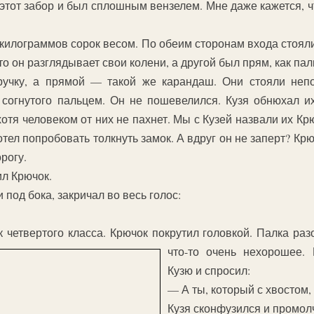
 этот забор и был сплошным вензелем. Мне даже кажется, ч
 килограммов сорок весом. По обеим сторонам входа стоял
дто он разглядывает свои колени, а другой был прям, как пал
учку, а прямой — такой же карандаш. Они стояли неп
согнутого пальцем. Он не пошевелился. Кузя обнюхал их 
хотя человеком от них не пахнет. Мы с Кузей назвали их К
отел попробовать толкнуть замок. А вдруг он не заперт? Крю
рогу.
л Крючок.
и под бока, закричал во весь голос:
к четвертого класса. Крючок покрутил головкой. П
алка разо
что-то очень нехорошее.
Кузю и спросил:
— А ты, который с хвостом,
Кузя сконфузился и промол