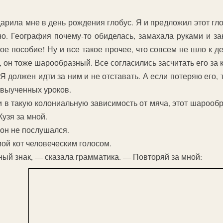
арила мне в день рождения глобус. Я и предложил этот гло
но. География почему-то обиделась, замахала руками и зак
е пособие! Ну и все такое прочее, что совсем не шло к де
 он тоже шарообразный. Все согласились засчитать его за к
 должен идти за ним и не отставать. А если потеряю его, 
евыученных уроков.
и в такую колониальную зависимость от мяча, этот шарооб
Кузя за мной.
 он не послушался.
мой кот человеческим голосом.
ный знак, — сказала грамматика. — Повторяй за мной: