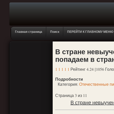
Главная страница
Поиск
ПЕРЕЙТИ К ГЛАВНОМУ МЕНЮ
В стране невыуче
попадаем в стра
1
1
1
1
1
Рейтинг 4.24 [1056 Голо
Подробности
Категория:
Отечественные пи
Страница 3 из 11
В стране невыуче