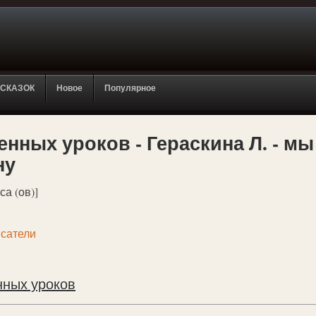
 СКАЗОК
Новое
Популярное
нных уроков - Гераскина Л. - мы
ну
са (ов)]
сатели
нных уроков