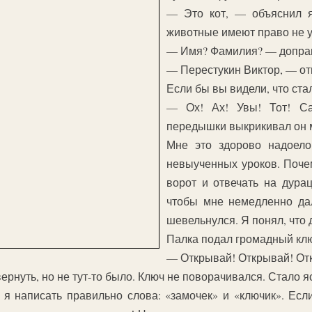
— Это кот, — объяснил я
животные имеют право не у
— Имя? Фамилия? — допра
— Перестукин Виктор, — отв
Если бы вы видели, что ста
— Ох! Ах! Увы! Тот! С
передышки выкрикивал он м
Мне это здорово надоело
невыученных уроков. Поче
ворот и отвечать на дура
чтобы мне немедленно дал
шевельнулся. Я понял, что
Палка подал громадный клю
— Открывай! Открывай! От
вернуть, но не тут-то было. Ключ не поворачивался. Стало я
 я написать правильно слова: «замочек» и «ключик». Есл