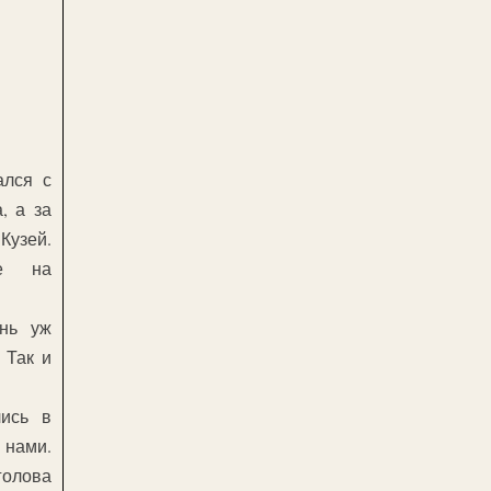
ался с
, а за
узей.
не на
нь уж
 Так и
ись в
 нами.
голова