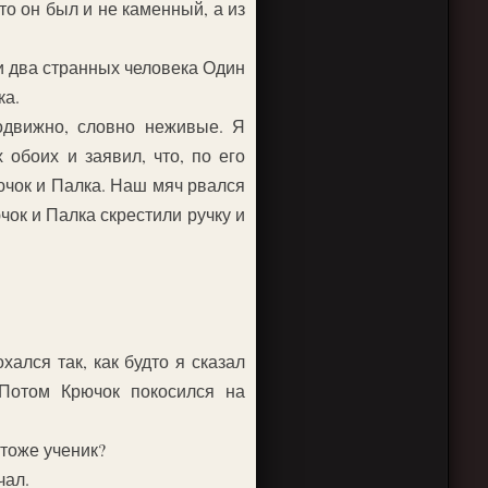
то он был и не каменный, а из
и два странных человека Один
ка.
одвижно, словно неживые. Я
обоих и заявил, что, по его
рючок и Палка. Наш мяч рвался
чок и Палка скрестили ручку и
хался так, как будто я сказал
 Потом Крючок покосился на
 тоже ученик?
чал.