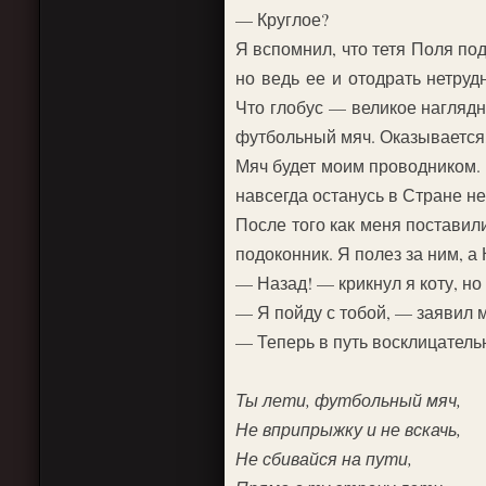
— Круглое?
Я вспомнил, что тетя Поля под
но ведь ее и отодрать нетруд
Что глобус — великое наглядно
футбольный мяч. Оказывается,
Мяч будет моим проводником. Я
навсегда останусь в Стране н
После того как меня поставил
подоконник. Я полез за ним, а 
— Назад! — крикнул я коту, но
— Я пойду с тобой, — заявил 
— Теперь в путь восклицатель
Ты лети, футбольный мяч,
Не вприпрыжку и не вскачь,
Не сбивайся на пути,