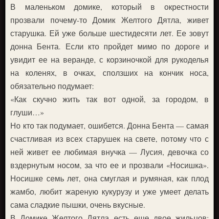
В маленьком домике, который в окрестности
прозвали почему-то Домик Желтого Дятла, живет
старушка. Ей уже больше шестидесяти лет. Ее зовут
донна Бента. Если кто пройдет мимо по дороге и
увидит ее на веранде, с корзиночкой для рукоделья
на коленях, в очках, сползших на кончик носа,
обязательно подумает:
«Как скучно жить так вот одной, за городом, в
глуши…»
Но кто так подумает, ошибется. Донна Бента — самая
счастливая из всех старушек на свете, потому что с
ней живет ее любимая внучка — Лусия, девочка со
вздернутым носом, за что ее и прозвали «Носишка».
Носишке семь лет, она смуглая и румяная, как плод
жамбо, любит жареную кукурузу и уже умеет делать
сама сладкие пышки, очень вкусные.
В Домике Желтого Дятла есть еще двое жильцов: