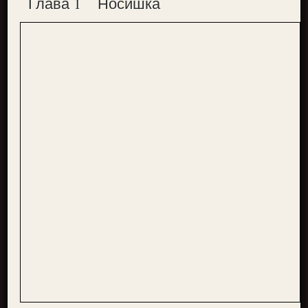
Глава 1
Носишка