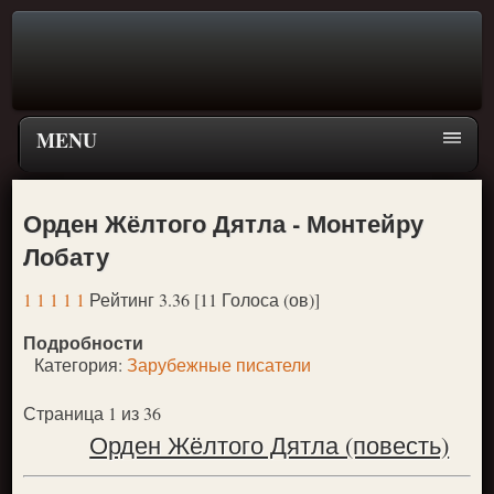
MENU
Главная страница
Орден Жёлтого Дятла - Монтейру
Поиск
Лобату
ПЕРЕЙТИ К ГЛАВНОМУ МЕНЮ СКАЗОК
1
1
1
1
1
Рейтинг 3.36 [11 Голоса (ов)]
Новое
Подробности
Популярное
Категория:
Зарубежные писатели
Страница 1 из 36
Орден Жёлтого Дятла (повесть)