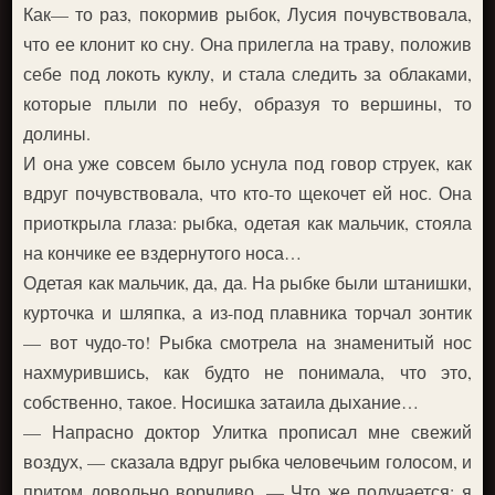
Как— то раз, покормив рыбок, Лусия почувствовала,
что ее клонит ко сну. Она прилегла на траву, положив
себе под локоть куклу, и стала следить за облаками,
которые плыли по небу, образуя то вершины, то
долины.
И она уже совсем было уснула под говор струек, как
вдруг почувствовала, что кто-то щекочет ей нос. Она
приоткрыла глаза: рыбка, одетая как мальчик, стояла
на кончике ее вздернутого носа…
Одетая как мальчик, да, да. На рыбке были штанишки,
курточка и шляпка, а из-под плавника торчал зонтик
— вот чудо-то! Рыбка смотрела на знаменитый нос
нахмурившись, как будто не понимала, что это,
собственно, такое. Носишка затаила дыхание…
— Напрасно доктор Улитка прописал мне свежий
воздух, — сказала вдруг рыбка человечьим голосом, и
притом довольно ворчливо. — Что же получается: я