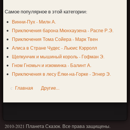
Самое популярное в этой категории:
Винни-Пух - Милн А.
Приключения барона Мюнхаузена - Распе Р.Э.
Приключения Тома Сойера - Марк Твен
Алиса в Стране Чудес - Льюис Кэрролл
Щелкунчик и мышиный король - Гофман Э.
Гном Гномыч и изюминка - Балинт А.
Приключения в лесу Ёлки-на-Горке - Эгнер Э.
Главная
Другие...
2010-2021 Планета Сказок. Все права защищены.