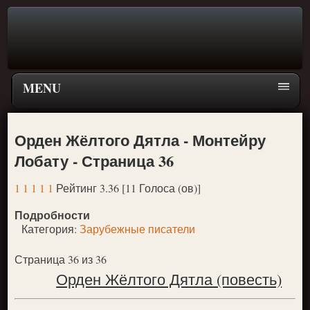
MENU
Главная страница
Орден Жёлтого Дятла - Монтейру
Поиск
Лобату - Страница 36
ПЕРЕЙТИ К ГЛАВНОМУ МЕНЮ СКАЗОК
1
1
1
1
1
Рейтинг 3.36 [11 Голоса (ов)]
Новое
Подробности
Популярное
Категория:
Зарубежные писатели
Страница 36 из 36
Орден Жёлтого Дятла (повесть)