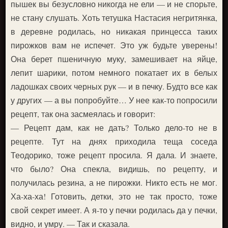
пышек вы безусловно никогда не ели — и не спорьте,
не стану слушать. Хоть тетушка Настасия негритянка,
в деревне родилась, но никакая принцесса таких
пирожков вам не испечет. Это уж будьте уверены!
Она берет пшеничную муку, замешивает на яйце,
лепит шарики, потом немного покатает их в белых
ладошках своих черных рук — и в печку. Будто все как
у других — а вы попробуйте… У нее как-то попросили
рецепт, так она засмеялась и говорит:
— Рецепт дам, как не дать? Только дело-то не в
рецепте. Тут на днях приходила теща соседа
Теодорико, тоже рецепт просила. Я дала. И знаете,
что было? Она спекла, видишь, по рецепту, и
получилась резина, а не пирожки. Никто есть не мог.
Ха-ха-ха! Готовить, детки, это не так просто, тоже
свой секрет имеет. А я-то у печки родилась да у печки,
видно, и умру. — Так и сказала.