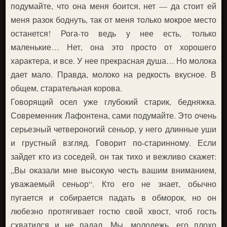
подумайте, что она меня боится, нет — да стоит ей
меня разок боднуть, так от меня только мокрое место
останется! Рога-то ведь у нее есть, только
маленькие… Нет, она это просто от хорошего
характера, и все. У нее прекрасная душа… Но молока
дает мало. Правда, молоко на редкость вкусное. В
общем, старательная корова.
Говорящий осел уже глубокий старик, бедняжка.
Современник Лафонтена, сами подумайте. Это очень
серьезный четвероногий сеньор, у него длинные уши
и грустный взгляд. Говорит по-старинному. Если
зайдет кто из соседей, он так тихо и вежливо скажет:
„Вы оказали мне высокую честь вашим вниманием,
уважаемый сеньор“. Кто его не знает, обычно
пугается и собирается падать в обморок, но он
любезно протягивает гостю свой хвост, чтоб гость
схватился и не падал. Мы, молодежь, его плохо