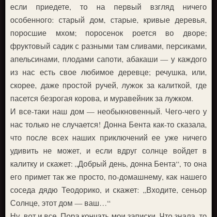
если приедете, то на первый взгляд ничего
особенного: старый дом, старые, кривые деревья,
поросшие мхом; поросенок роется во дворе;
фруктовый садик с разными там сливами, персиками,
апельсинами, плодами сапоти, абакаши — у каждого
из нас есть свое любимое деревце; речушка, или,
скорее, даже простой ручей, лужок за калиткой, где
пасется безрогая корова, и муравейник за лужком.
И все-таки наш дом — необыкновенный. Чего-чего у
нас только не случается! Донна Бента как-то сказала,
что после всех наших приключений ее уже ничего
удивить не может, и если вдруг солнце войдет в
калитку и скажет: „Добрый день, донна Бента“, то она
его примет так же просто, по-домашнему, как нашего
соседа дядю Теодорико, и скажет: „Входите, сеньор
Солнце, этот дом — ваш…“
Ну, вот и все. Пора кончать мои записки. Что знала, то