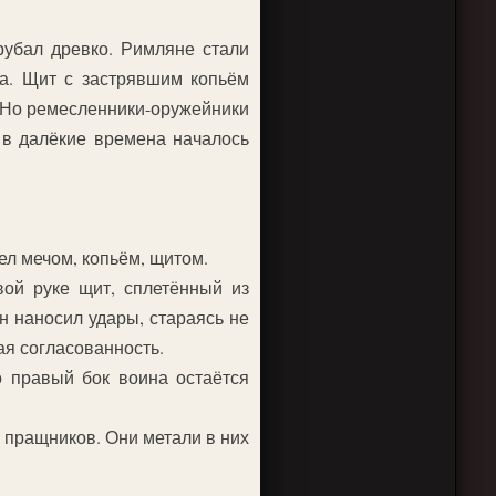
рубал древко. Римляне стали
ка. Щит с застрявшим копьём
. Но ремесленники-оружейники
 в далёкие времена началось
л мечом, копьём, щитом.
ой руке щит, сплетённый из
н наносил удары, стараясь не
ая согласованность.
 правый бок воина остаётся
т пращников. Они метали в них