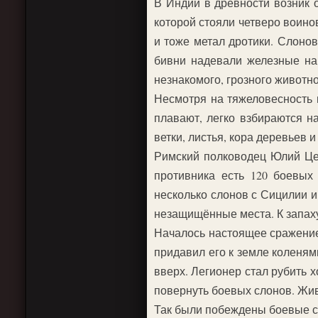
В Индии в древности возник 
которой стояли четверо воинов
и тоже метал дротики. Слоно
бивни надевали железные на
незнакомого, грозного животн
Несмотря на тяжеловесность 
плавают, легко взбираются н
ветки, листья, кора деревьев и
Римский полководец Юлий Цез
противника есть 120 боевых
несколько слонов с Сицилии и
незащищённые места. К запаху
Началось настоящее сражение
придавил его к земле коленям
вверх. Легионер стал рубить 
повернуть боевых слонов. Жив
Так были побеждены боевые 