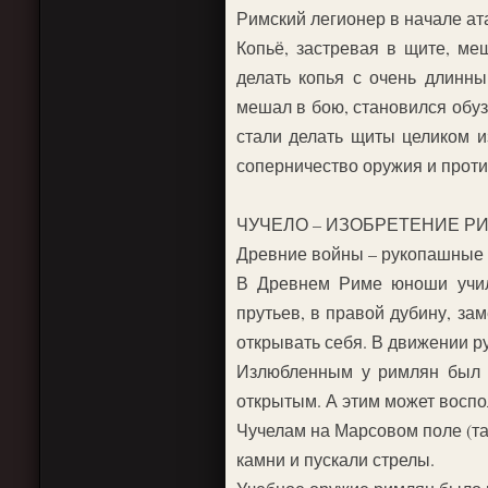
Римский легионер в начале ат
Копьё, застревая в щите, ме
делать копья с очень длинн
мешал в бою, становился обуз
стали делать щиты целиком и
соперничество оружия и проти
ЧУЧЕЛО – ИЗОБРЕТЕНИЕ Р
Древние войны – рукопашные в
В Древнем Риме юноши учили
прутьев, в правой дубину, за
открывать себя. В движении р
Излюбленным у римлян был к
открытым. А этим может воспо
Чучелам на Марсовом поле (та
камни и пускали стрелы.