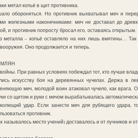
аки метал копьё в щит противника.
шало обороняться. Но противник выхватывал меч и пере
ыми железными наконечниками: меч не доставал до древ
ой, и противник попросту бросал его, оставаясь открытым
з металла – копьё оставляло на них лишь вмятины… Так
вооружия. Оно продолжается и теперь.
ИМЛЯН
ойны. При равных условиях побеждал тот, кто лучше владе
сь искусству боя на деревянных чучелах. Держа в лев
меняющую меч, молодой воин атаковал чучело, как врага. О
уки со щитом и руки с мечом вырабатывалась автоматическ
олющий удар. Если занести меч для рубящего удара, то
льзоваться противник.
к называлось место учений) доставалось и от лучников и о