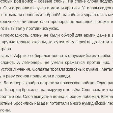
особый род войск – боевые слоны. На спине слона подпру
. Они стреляли из луков и метали дротики. У головы сидел
в покрывали попонами и бронёй, налобники украшались ме
конечники. Бивнями слон пропарывал лошадей, ногами т
ого вызывал у противника ужас.
и громоздкость, слоны не были обузой для армии даже в 
а крутые горные склоны, за сутки могут пройти до сотни
 трава.
арь в Африке собирался воевать с нумидийским царём. Ц
 слонов. А легионеры не умели сражаться против них. 
 устроил учения. Солдаты трогали животных руками. Метал
, к рёву слонов привыкали и лошади.
. Легионеры храбро встретили вражеское войско. Один ра
и. Товарищ бросился на выручку с копьём. Слон схватил 
хобот мечом. Слон выпустил воина, с рёвом побежал. Камн
отные бросились назад и потоптали много нумидийской пе
слоны.