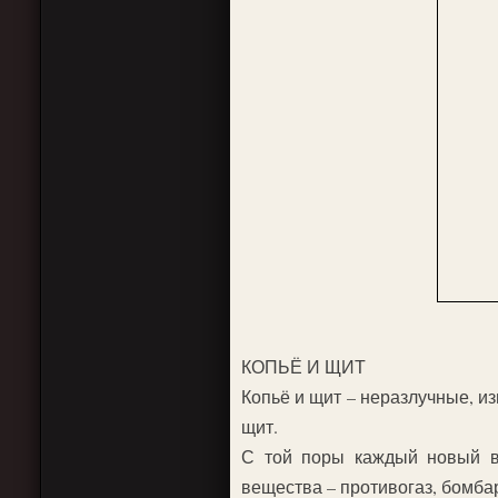
КОПЬЁ И ЩИТ
Копьё и щит – неразлучные, и
щит.
С той поры каждый новый ви
вещества – противогаз, бомб