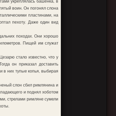
гами укреплялась башенка, в
 пятый воин. Он погонял слона
таллическими пластинами, на
оптал пехоту. Даже один вид
дальних походах. Они хорошо
 километров. Пищей им служат
езарю стало известно, что у
Тогда он приказал доставить
и в них тупые копья, выбирая
неный слон сбил римлянина и
нападающего и поднял хоботом
ями, стрелами римляне сумели
хоты.