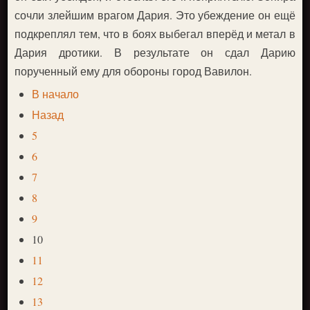
сочли злейшим врагом Дария. Это убеждение он ещё
подкреплял тем, что в боях выбегал вперёд и метал в
Дария дротики. В результате он сдал Дарию
порученный ему для обороны город Вавилон.
В начало
Назад
5
6
7
8
9
10
11
12
13