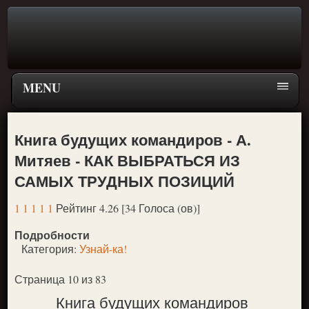
MENU
Главная страница
Книга будущих командиров - А.
Поиск
Митяев - КАК ВЫБРАТЬСЯ ИЗ
ПЕРЕЙТИ К ГЛАВНОМУ МЕНЮ СКАЗОК
САМЫХ ТРУДНЫХ ПОЗИЦИЙ
Новое
1
1
1
1
1
Рейтинг 4.26 [34 Голоса (ов)]
Популярное
Подробности
Категория:
Узнай-ка!
Страница 10 из 83
Книга будущих командиров