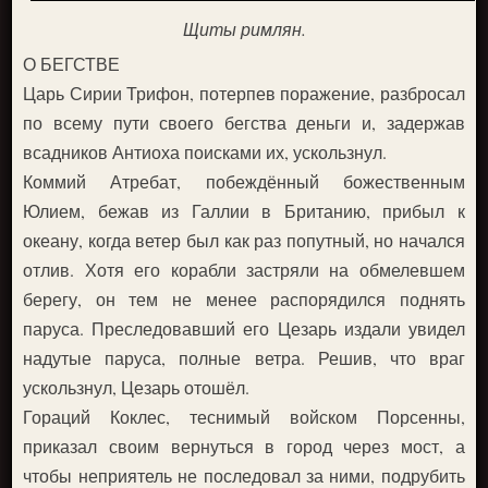
Щиты римлян.
О БЕГСТВЕ
Царь Сирии Трифон, потерпев поражение, разбросал
по всему пути своего бегства деньги и, задержав
всадников Антиоха поисками их, ускользнул.
Коммий Атребат, побеждённый божественным
Юлием, бежав из Галлии в Британию, прибыл к
океану, когда ветер был как раз попутный, но начался
отлив. Хотя его корабли застряли на обмелевшем
берегу, он тем не менее распорядился поднять
паруса. Преследовавший его Цезарь издали увидел
надутые паруса, полные ветра. Решив, что враг
ускользнул, Цезарь отошёл.
Гораций Коклес, теснимый войском Порсенны,
приказал своим вернуться в город через мост, а
чтобы неприятель не последовал за ними, подрубить