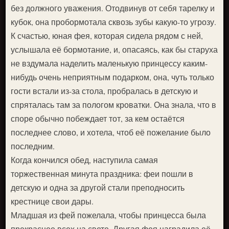
без должного уважения. Отодвинув от себя тарелку и
кубок, она пробормотала сквозь зубы какую-то угрозу.
К счастью, юная фея, которая сидела рядом с ней,
услышала её бормотание, и, опасаясь, как бы старуха
не вздумала наделить маленькую принцессу каким-
нибудь очень неприятным подарком, она, чуть только
гости встали из-за стола, пробралась в детскую и
спряталась там за пологом кроватки. Она знала, что в
споре обычно побеждает тот, за кем остаётся
последнее слово, и хотела, чтоб её пожелание было
последним.
Когда кончился обед, наступила самая
торжественная минута праздника: феи пошли в
детскую и одна за другой стали преподносить
крестнице свои дары.
Младшая из фей пожелала, чтобы принцесса была
прекраснее всех на свете. Другая фея наградила её