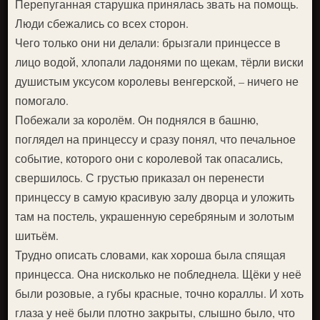
Перепуганная старушка принялась звать на помощь.
Люди сбежались со всех сторон.
Чего только они ни делали: брызгали принцессе в
лицо водой, хлопали ладонями по щекам, тёрли виски
душистым уксусом королевы венгерской, – ничего не
помогало.
Побежали за королём. Он поднялся в башню,
поглядел на принцессу и сразу понял, что печальное
событие, которого они с королевой так опасались,
свершилось. С грустью приказал он перенести
принцессу в самую красивую залу дворца и уложить
там на постель, украшенную серебряным и золотым
шитьём.
Трудно описать словами, как хороша была спящая
принцесса. Она нисколько не побледнела. Щёки у неё
были розовые, а губы красные, точно кораллы. И хоть
глаза у неё были плотно закрыты, слышно было, что