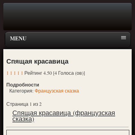
MENU
Главная страница
Спящая красавица
Поиск
1
1
1
1
1
Рейтинг 4.50 [4 Голоса (ов)]
ПЕРЕЙТИ К ГЛАВНОМУ МЕНЮ СКАЗОК
Подробности
Новое
Категория:
Французская сказка
Популярное
Страница 1 из 2
Спящая красавица (французская
сказка)