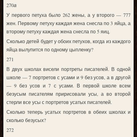
270
а
У первого петуха было 262 жены, а у второго — 777
жен. Первому петуху каждая жена снесла по 3 яйца, а
второму петуху каждая жена снесла по 5 яиц.
Сколько детей будет у обоих петухов, когда из каждого
яйца вылупится по одному цыпленку?
271
В двух школах висели портреты писателей. В одной
школе — 7 портретов с усами и 9 без усов, а в другой
— 9 без усов и 7 с усами. В первой школе всем
безусым писателям пририсовали усы, а во второй
стерли все усы с портретов усатых писателей.
Сколько теперь усатых портретов в обеих школах и
сколько безусых?
272