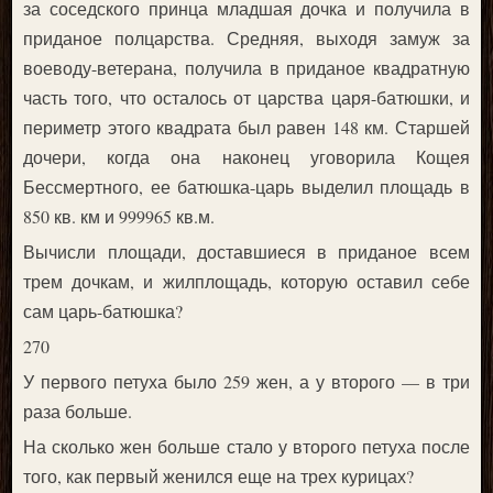
за соседского принца младшая дочка и получила в
приданое полцарства. Средняя, выходя замуж за
воеводу-ветерана, получила в приданое квадратную
часть того, что осталось от царства царя-батюшки, и
периметр этого квадрата был равен 148 км. Старшей
дочери, когда она наконец уговорила Кощея
Бессмертного, ее батюшка-царь выделил площадь в
850 кв. км и 999965 кв.м.
Вычисли площади, доставшиеся в приданое всем
трем дочкам, и жилплощадь, которую оставил себе
сам царь-батюшка?
270
У первого петуха было 259 жен, а у второго — в три
раза больше.
На сколько жен больше стало у второго петуха после
того, как первый женился еще на трех курицах?