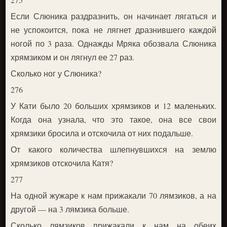
Если Слюника раздразнить, он начинает лягаться и
не успокоится, пока не лягнет дразнившего каждой
ногой по 3 раза. Однажды Мряка обозвала Слюника
хрямзиком и он лягнул ее 27 раз.
Сколько ног у Слюника?
276
У Кати было 20 больших хрямзиков и 12 маленьких.
Когда она узнала, что это такое, она все свои
хрямзики бросила и отскочила от них подальше.
От какого количества шлепнувшихся на землю
хрямзиков отскочила Катя?
277
На одной жужаре к нам прижакали 70 лямзиков, а на
другой — на 3 лямзика больше.
Сколько лямзиков прижакали к нам на обеих