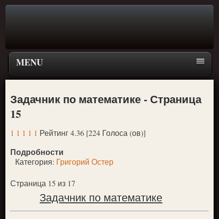
MENU
Главная страница
Задачник по математике - Страница
Поиск
15
ПЕРЕЙТИ К ГЛАВНОМУ МЕНЮ СКАЗОК
1
1
1
1
1
Рейтинг 4.36 [224 Голоса (ов)]
Новое
Подробности
Популярное
Категория:
Григорий Остер
Страница 15 из 17
Задачник по математике