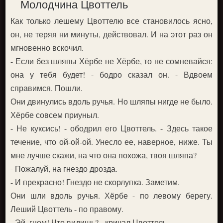
Молодчина Цвоттель
Как только лешему Цвоттелю все становилось ясно,
он, не теряя ни минуты, действовал. И на этот раз он
мгновенно вскочил.
- Если без шляпы Хёрбе не Хёрбе, то не сомневайся:
она у тебя будет! - бодро сказал он. - Вдвоем
справимся. Пошли.
Они двинулись вдоль ручья. Но шляпы нигде не было.
Хёрбе совсем приуныл.
- Не куксись! - ободрил его Цвоттель. - Здесь такое
течение, что ой-ой-ой. Унесло ее, наверное, ниже. Ты
мне лучше скажи, на что она похожа, твоя шляпа?
- Пожалуй, на гнездо дрозда.
- И прекрасно! Гнездо не скорлупка. Заметим.
Они шли вдоль ручья. Хёрбе - по левому берегу.
Леший Цвоттель - по правому.
- Эй, гном! Что видишь? - кричал Цвоттель.