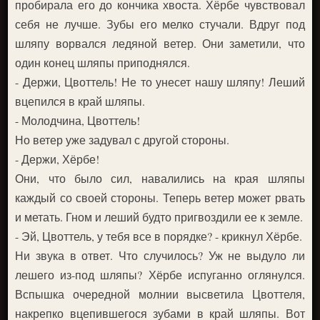
пробирала его до кончика хвоста. Хёрбе чувствовал
себя не лучше. Зубы его мелко стучали. Вдруг под
шляпу ворвался ледяной ветер. Они заметили, что
один конец шляпы приподнялся.
- Держи, Цвоттель! Не то унесет нашу шляпу! Леший
вцепился в край шляпы.
- Молодчина, Цвоттель!
Но ветер уже задувал с другой стороны.
- Держи, Хёрбе!
Они, что было сил, навалились на края шляпы
каждый со своей стороны. Теперь ветер может рвать
и метать. Гном и леший будто пригвоздили ее к земле.
- Эй, Цвоттель, у тебя все в порядке? - крикнул Хёрбе.
Ни звука в ответ. Что случилось? Уж не выдуло ли
лешего из-под шляпы? Хёрбе испуганно оглянулся.
Вспышка очередной молнии высветила Цвоттеля,
накрепко вцепившегося зубами в край шляпы. Вот