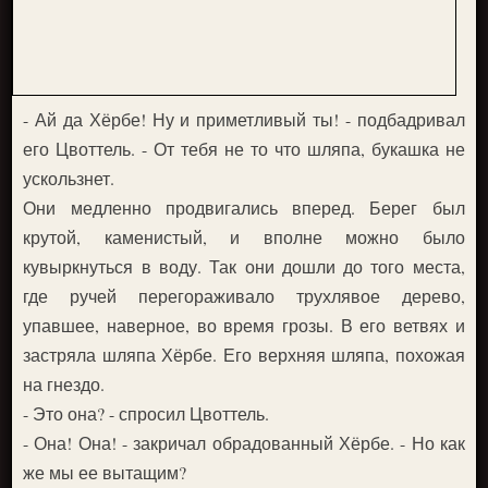
- Ай да Хёрбе! Ну и приметливый ты! - подбадривал
его Цвоттель. - От тебя не то что шляпа, букашка не
ускользнет.
Они медленно продвигались вперед. Берег был
крутой, каменистый, и вполне можно было
кувыркнуться в воду. Так они дошли до того места,
где ручей перегораживало трухлявое дерево,
упавшее, наверное, во время грозы. В его ветвях и
застряла шляпа Хёрбе. Его верхняя шляпа, похожая
на гнездо.
- Это она? - спросил Цвоттель.
- Она! Она! - закричал обрадованный Хёрбе. - Но как
же мы ее вытащим?