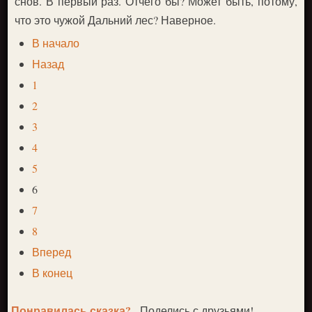
снов. В первый раз. Отчего бы? Может быть, потому,
что это чужой Дальний лес? Наверное.
В начало
Назад
1
2
3
4
5
6
7
8
Вперед
В конец
Понравилась сказка?
- Поделись с друзьями!