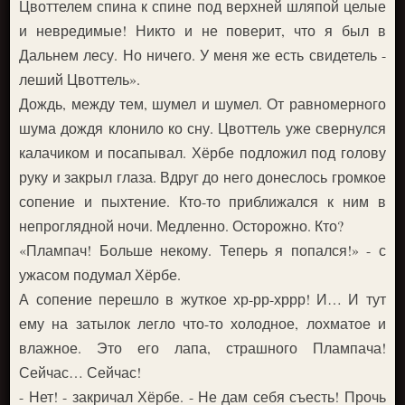
Цвоттелем спина к спине под верхней шляпой целые
и невредимые! Никто и не поверит, что я был в
Дальнем лесу. Но ничего. У меня же есть свидетель -
леший Цвоттель».
Дождь, между тем, шумел и шумел. От равномерного
шума дождя клонило ко сну. Цвоттель уже свернулся
калачиком и посапывал. Хёрбе подложил под голову
руку и закрыл глаза. Вдруг до него донеслось громкое
сопение и пыхтение. Кто-то приближался к ним в
непроглядной ночи. Медленно. Осторожно. Кто?
«Плампач! Больше некому. Теперь я попался!» - с
ужасом подумал Хёрбе.
А сопение перешло в жуткое хр-рр-хррр! И… И тут
ему на затылок легло что-то холодное, лохматое и
влажное. Это его лапа, страшного Плампача!
Сейчас… Сейчас!
- Нет! - закричал Хёрбе. - Не дам себя съесть! Прочь