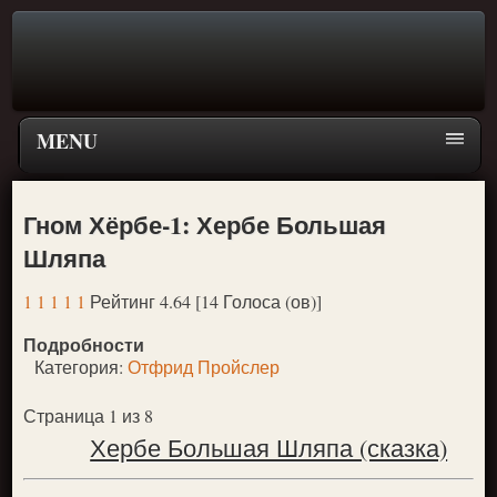
MENU
Главная страница
Гном Хёрбе-1: Хербе Большая
Поиск
Шляпа
ПЕРЕЙТИ К ГЛАВНОМУ МЕНЮ СКАЗОК
1
1
1
1
1
Рейтинг 4.64 [14 Голоса (ов)]
Новое
Подробности
Популярное
Категория:
Отфрид Пройслер
Страница 1 из 8
Хербе Большая Шляпа (сказка)