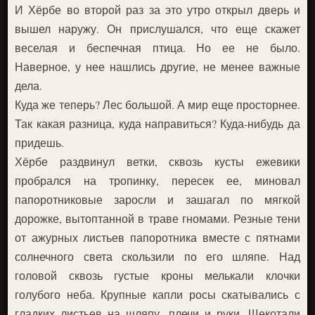
И Хёрбе во второй раз за это утро открыл дверь и
вышел наружу. Он прислушался, что еще скажет
веселая и беспечная птица. Но ее не было.
Наверное, у нее нашлись другие, не менее важные
дела.
Куда же теперь? Лес большой. А мир еще просторнее.
Так какая разница, куда направиться? Куда-нибудь да
придешь.
Хёрбе раздвинул ветки, сквозь кусты ежевики
пробрался на тропинку, пересек ее, миновал
папоротниковые заросли и зашагал по мягкой
дорожке, вытоптанной в траве гномами. Резные тени
от ажурных листьев папоротника вместе с пятнами
солнечного света скользили по его шляпе. Над
головой сквозь густые кроны мелькали клочки
голубого неба. Крупные капли росы скатывались с
гладких листьев на шляпу, плечи и руки. Щекотали