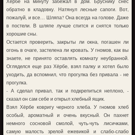
Хёрбе на минуту забежал в дом. Бруснику снес
обратно в кладовку. Натянул лесные сапоги. Вот,
пожалуй, и все… Шляпа? Она всегда на голове. Даже
в постели. В шляпе лучше спится и снятся только
хорошие сны.
Остается проверить, закрыты ли окна, погашен ли
огонь в очаге, застелена ли кровать. У гномов, как вы
знаете, не принято оставлять комнату неубранной.
Огляделся еще раз Хёрбе, взял палку и хотел было
уходить, да вспомнил, что прогулка без привала - не
прогулка.
- А сделал привал, так и подкрепиться неплохо, -
сказал он сам себе и открыл хлебный ящик.
Взял Хёрбе ковригу черного хлеба. У гномов хлеб
особый, ароматный и очень вкусный. Он пахнет
немного сосновой смолой, чуть-чуть лисичками,
самую малость зрелой ежевикой и слабо-слабо