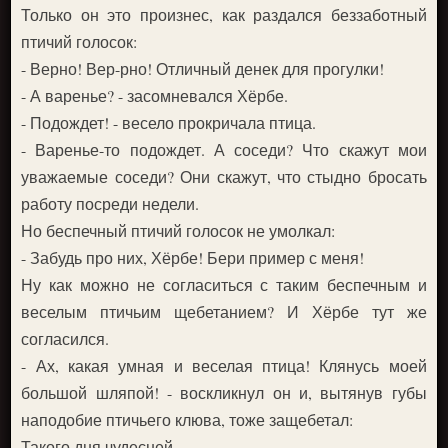
Только он это произнес, как раздался беззаботный
птичий голосок:
- Верно! Вер-рно! Отличный денек для прогулки!
- А варенье? - засомневался Хёрбе.
- Подождет! - весело прокричала птица.
- Варенье-то подождет. А соседи? Что скажут мои
уважаемые соседи? Они скажут, что стыдно бросать
работу посреди недели.
Но беспечный птичий голосок не умолкал:
- Забудь про них, Хёрбе! Бери пример с меня!
Ну как можно не согласиться с таким беспечным и
веселым птичьим щебетанием? И Хёрбе тут же
согласился.
- Ах, какая умная и веселая птица! Клянусь моей
большой шляпой! - воскликнул он и, вытянув губы
наподобие птичьего клюва, тоже защебетал:
Такого дня чудесней