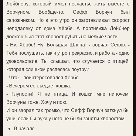
Лойбнеру, который имел несчастье жить вместе с
Ворчуном. Вообще-то, Сефф Ворчун был
сапожником. Но в это утро он заготавливал хворост
неподалеку от дома Хёрбе. А портняжка Лойбнер
должен был этот хворост рубить на мелкие части.
- Ну, Хёрбе! Ну, Большая Шляпа! - ворчал Сефф. -
Тебя послушать, так и утро прекрасно, и работа - одно
удовольствие. Ты слышал, что случается с птицей,
которая слишком распелась поутру?
- Что? - поинтересовался Хёрбе.
- Вечером ее съедает кошка.
- Глупости! Я не птица. И кошки мне нипочем.
Ворчуны тоже. Хочу и пою.
И он заорал так громко, что Сефф Ворчун заткнул бы
уши, если бы руки у него не были заняты хворостом.
В начало