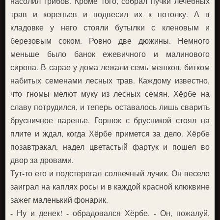
насолил грибов. Кроме того, собрал пучки лечебных
трав и кореньев и подвесил их к потолку. А в
кладовке у него стояли бутылки с кленовым и
березовым соком. Ровно две дюжины. Немного
меньше было банок ежевичного и малинового
сиропа. В сарае у дома лежали семь мешков, битком
набитых семенами лесных трав. Каждому известно,
что гномы мелют муку из лесных семян. Хёрбе на
славу потрудился, и теперь оставалось лишь сварить
брусничное варенье. Горшок с брусникой стоял на
плите и ждал, когда Хёрбе примется за дело. Хёрбе
позавтракал, надел цветастый фартук и пошел во
двор за дровами.
Тут-то его и подстерегал солнечный лучик. Он весело
заиграл на каплях росы и в каждой красной клюквине
зажег маленький фонарик.
- Ну и денек! - обрадовался Хёрбе. - Он, пожалуй,