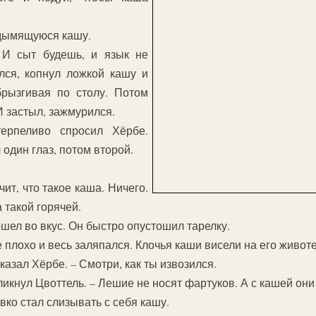
 дымящуюся кашу.
 И сыт будешь, и язык не
ся, копнул ложкой кашу и
брызгивая по столу. Потом
И застыл, зажмурился.
терпеливо спросил Хёрбе.
один глаз, потом второй.
ачит, что такое каша. Ничего.
 такой горячей.
шел во вкус. Он быстро опустошил тарелку.
плохо и весь заляпался. Клочья каши висели на его животе
казал Хёрбе. – Смотри, как ты извозился.
ликнул Цвоттель. – Лешие не носят фартуков. А с кашей он
вко стал слизывать с себя кашу.