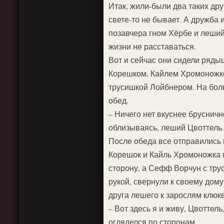
Итак, жили-были два таких друг
свете-то не бывает. А дружба
позавчера гном Хёрбе и леший
жизни не расставаться.
Вот и сейчас они сидели ряд
Корешком, Кайлем Хромоножк
трусишкой Лойбнером. На бо
обед.
– Ничего нет вкуснее брусничн
облизываясь, леший Цвоттель.
После обеда все отправились 
Корешок и Кайль Хромоножка 
сторону, а Сефф Ворчун с тр
рукой, свернули к своему дому
друга лешего к зарослям клюк
– Вот здесь я и живу, Цвоттель
огляделся по сторонам.