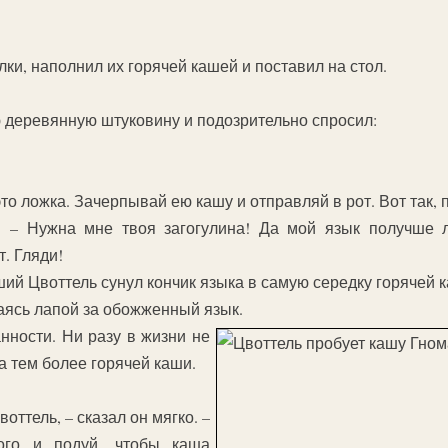
лки, наполнил их горячей кашей и поставил на стол.
 деревянную штуковину и подозрительно спросил:
 это ложка. Зачерпывай ею кашу и отправляй в рот. Вот так, 
ь. – Нужна мне твоя загогулина! Да мой язык получше 
. Гляди!
еший Цвоттель сунул кончик языка в самую середку горячей 
таясь лапой за обожженный язык.
нности. Ни разу в жизни не
а тем более горячей каши.
оттель, – сказал он мягко. –
ого и подуй, чтобы каша