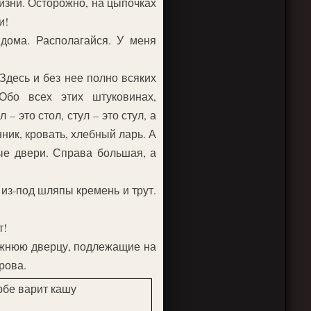
изни. Осторожно, на цыпочках
и!
 дома. Располагайся. У меня
 Здесь и без нее полно всяких
Обо всех этих штуковинах,
– это стол, стул – это стул, а
ик, кровать, хлебный ларь. А
ые двери. Справа большая, а
из-под шляпы кремень и трут.
т!
нижнюю дверцу, подлежащие на
рова.