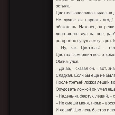
остыла.
Цвоттель опасливо глядел на
Не лучше ли нарвать ягод?
обожжешь. Наконец он решил
долго-долго дул на нее, раз
осторожно сунул ложку в рот. 
– Ну, как, Цвоттель? – не
Цвоттель сморщил нос, открыл 
Облизнулся.
– Да-аа, – сказал он, – вот, зн
Сладкая. Если бы еще не была
После третьей ложки леший во
Орудовать ложкой он умел еще 
– Надень-ка фартук, леший, – с
– Не смеши меня, гном! – воск
И леший Цвоттель быстро и ло