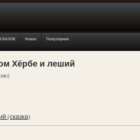
 СКАЗОК
Новое
Популярное
ном Хёрбе и леший
(ов)]
й (сказка)