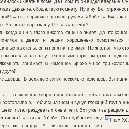
одилось бывать в доме. Да и дом-то он видел впервые в ж
таив дыхание, обошел всю комнату. Ну и ну! Вот странност
еший! – гостеприимно развел руками Хёрбе. – Будь как
ит. А я пока сварю кашу. Не возражаешь?
ь, когда он и в глаза никогда каши не видел! Да что каша!
лонился к двери и решил хорошенько осмотреться. 
нных на стены, он и понятия не имел. Не знал он, что стол 
вом оглядывал полку с глиняными горшками, окно, подоконн
олкомнаты занимает. В каменном брюхе у нее три железн
 другой.
е дверцы. В верхнюю сунул несколько поленьев. Вытащил 
ь. – Вспомни про хворост над головой. Сейчас как полыхне
ку растапливаю, – объяснил гном и сунул тлеющий трут в 
щеки и стал раздувать огонь в печи. Вот уже и затрещали д
ескивает? – сказал Хёрбе. Он подбросил еще
верхнюю дверцу. А нижнюю оставил чуть