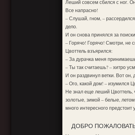
Леший совсем сбился с ног. О
Все напрасно!
– Слушай, гном, – рассердился 
дело.
И он снова принялся за поиски
– Горячо! Горячо! Смотри, не 
Цвоттель взъярился:
– За дурачка меня принимаешь,
– Ты так считаешь? – хитро ус
И он раздвинул ветки. Вот он,
– Ого, какой дом! – изумился Ц
Не знал еще леший Цвоттель, 
золотые, зимой – белые, летом
много интересного предстоит у
ДОБРО ПОЖАЛОВАТЬ