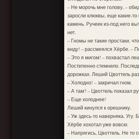
– Не морочь мне голову, – обид
заросли клюквы, еще какие-то 
камень. Ручеек из-под него вы
нет.
– Гномы не такие простаки, чт
виду! – рассмеялся Хёрбе. – П
– Это я мигом! – похвастал ле
Постепенно стемнело. Последн
дорожках. Леший Цвоттель раз
– Холодно! – закричал гном.
– А там? – Цвоттель показал р
– Еще холоднее!
Леший кинулся к орешнику.
– Уж здесь-то наверняка. Угу. 
Хёрбе хохотал уже вовсю.
– Напрягись, Цвоттель. Не то