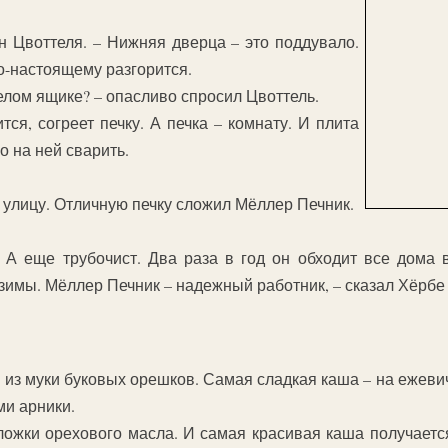
н Цвоттеля. – Нижняя дверца – это поддувало.
по-настоящему разгорится.
белом ящике? – опасливо спросил Цвоттель.
тся, согреет печку. А печка – комнату. И плита
о на ней сварить.
 улицу. Отличную печку сложил Мёллер Печник.
. А еще трубочист. Два раза в год он обходит все дома
зимы. Мёллер Печник – надежный работник, – сказал Хёрбе 
 из муки буковых орешков. Самая сладкая каша – на ежев
ми арники.
ожки орехового масла. И самая красивая каша получается