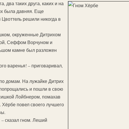
а, два таких друга, каких и на
 их была давняя. Еще
 Цвоттель решили никогда в
ышком, окруженные Дитрихом
ой, Сеффом Ворчуном и
льшом камне был разложен
ого варенья! – приговаривал,
по домам. На лужайке Дитрих
попрощались и пошли в свою
усишкой Лойбнером, помахав
. Хёрбе повел своего лучшего
вы.
, – сказал гном. Леший