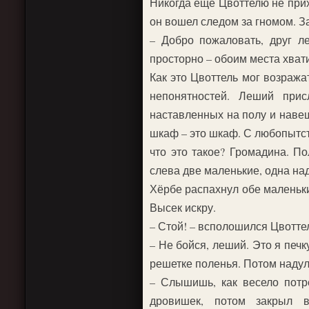
Никогда еще Цвоттелю не прих
он вошел следом за гномом. За
– Добро пожаловать, друг л
просторно – обоим места хват
Как это Цвоттель мог возражат
непонятностей. Леший прис
наставленных на полу и навеша
шкаф – это шкаф. С любопытст
что это такое? Громадина. П
слева две маленькие, одна над
Хёрбе распахнул обе маленьки
Высек искру.
– Стой! – всполошился Цвоттел
– Не бойся, леший. Это я печ
решетке поленья. Потом надул 
– Слышишь, как весело потр
дровишек, потом закрыл 