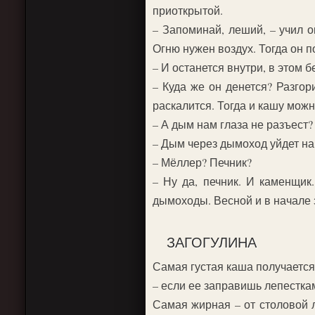
приоткрытой.
– Запоминай, леший, – учил о
Огню нужен воздух. Тогда он 
– И останется внутри, в этом 
– Куда же он денется? Разгори
раскалится. Тогда и кашу можн
– А дым нам глаза не разъест?
– Дым через дымоход уйдет на
– Мёллер? Печник?
– Ну да, печник. И каменщик
дымоходы. Весной и в начале 
ЗАГОГУЛИНА
Самая густая каша получается
– если ее заправишь лепестка
Самая жирная – от столовой л