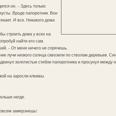
елся он. – Здесь только
кусты. Вроде папоротник. Вон
текает. И все. Никакого дома
обы строить дома у всех на
опробуй найти его сам.
ший. – От меня ничего не спрячешь.
ие лучи низкого солнца сквозили по стволам деревьев. Си
двинул золотистые стебли папоротника и просунул между н
укой на заросли клюквы.
Больше негде.
 совсем замерзнешь!