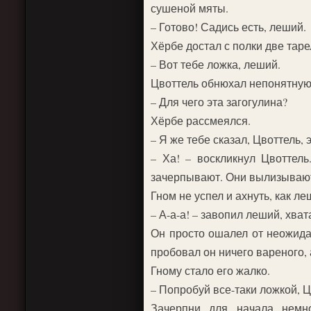
сушеной мяты.
– Готово! Садись есть, леший.
Хёрбе достал с полки две таре
– Вот тебе ложка, леший.
Цвоттель обнюхал непонятную
– Для чего эта загогулина?
Хёрбе рассмеялся.
– Я же тебе сказал, Цвоттель,
– Ха! – воскликнул Цвоттел
зачерпывают. Они вылизывают
Гном не успел и ахнуть, как л
– А-а-а! – завопил леший, хва
Он просто ошалел от неожида
пробовал он ничего вареного, 
Гному стало его жалко.
– Попробуй все-таки ложкой, Цв
Зачерпни для начала немн