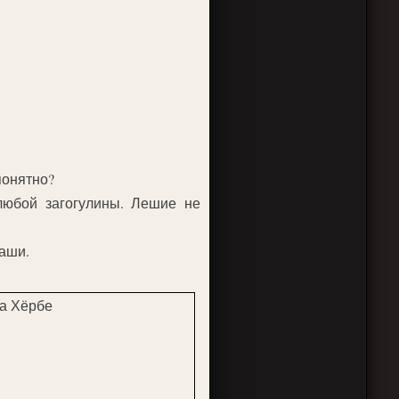
понятно?
любой загогулины. Лешие не
каши.