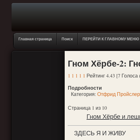
Главная страница
Поиск
ПЕРЕЙТИ К ГЛАВНОМУ МЕНЮ
Гном Хёрбе-2: Г
1
1
1
1
1
Рейтинг 4.43 [7 Голоса 
Подробности
Категория:
Отфрид Пройслер
Страница 1 из 10
Гном Хёрбе и леши
ЗДЕСЬ Я И ЖИВУ