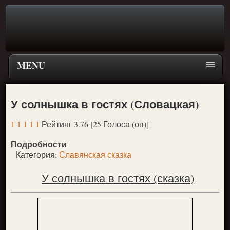
MENU
Главная страница
У солнышка в гостях (Словацкая)
Поиск
1
1
1
1
1
Рейтинг 3.76 [25 Голоса (ов)]
ПЕРЕЙТИ К ГЛАВНОМУ МЕНЮ СКАЗОК
Подробности
Новое
Категория:
Славянская сказка
Популярное
У солнышка в гостях (сказка)