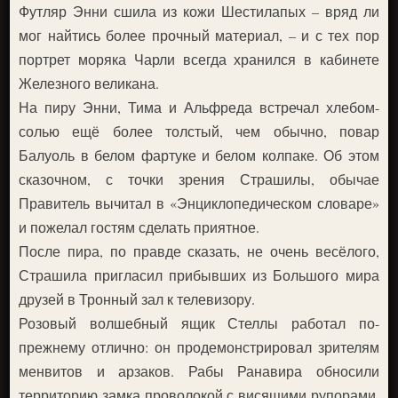
Футляр Энни сшила из кожи Шестилапых – вряд ли
мог найтись более прочный материал, – и с тех пор
портрет моряка Чарли всегда хранился в кабинете
Железного великана.
На пиру Энни, Тима и Альфреда встречал хлебом-
солью ещё более толстый, чем обычно, повар
Балуоль в белом фартуке и белом колпаке. Об этом
сказочном, с точки зрения Страшилы, обычае
Правитель вычитал в «Энциклопедическом словаре»
и пожелал гостям сделать приятное.
После пира, по правде сказать, не очень весёлого,
Страшила пригласил прибывших из Большого мира
друзей в Тронный зал к телевизору.
Розовый волшебный ящик Стеллы работал по-
прежнему отлично: он продемонстрировал зрителям
менвитов и арзаков. Рабы Ранавира обносили
территорию замка проволокой с висящими рупорами,