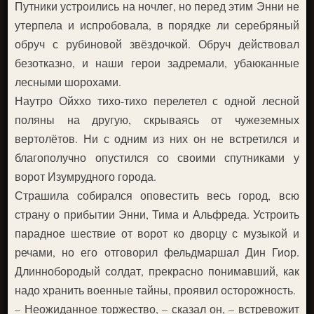
Путники устроились на ночлег, но перед этим Энни не
утерпела и испробовала, в порядке ли серебряный
обруч с рубиновой звёздочкой. Обруч действовал
безотказно, и наши герои задремали, убаюканные
лесными шорохами.
Наутро Ойххо тихо-тихо перелетел с одной лесной
поляны на другую, скрываясь от чужеземных
вертолётов. Ни с одним из них он не встретился и
благополучно опустился со своими спутниками у
ворот Изумрудного города.
Страшила собирался оповестить весь город, всю
страну о прибытии Энни, Тима и Альфреда. Устроить
парадное шествие от ворот ко дворцу с музыкой и
речами, но его отговорил фельдмаршал Дин Гиор.
Длиннобородый солдат, прекрасно понимавший, как
надо хранить военные тайны, проявил осторожность.
– Неожиданное торжество, – сказал он, – встревожит