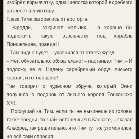
изобрёл взрывчатку, одна щепотка которой вдребезги
разнесёт целую гору.
Глаза Тима загорелись от восторга.
– Фредди, – закричал мальчик, – а хорошо бы
подложить такую взрывчатку под корабль
Пришельцев, правда?!
– Там видно будет, – уклонился от ответа Фред.
– Нет, обязательно, обязательно! – настаивал Тим. – И
подложу её я! Надену серебряный обруч лисьего
короля, и готово дело!
Тим говорил о чудесном обруче, который Энни
получила в подарок от лисьего короля Тонконюха
XVI.
– Послушай-ка, Тим, если ты не выкинешь из головы
такие бредни, то знай: останешься в Канзасе, – сказал
Альфред так решительно, что Тим тут же угомонился,
но всё-таки спросил: