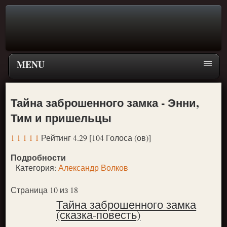
MENU
Главная страница
Тайна заброшенного замка - Энни,
Поиск
Тим и пришельцы
ПЕРЕЙТИ К ГЛАВНОМУ МЕНЮ СКАЗОК
1
1
1
1
1
Рейтинг 4.29 [104 Голоса (ов)]
Новое
Подробности
Популярное
Категория:
Александр Волков
Страница 10 из 18
Тайна заброшенного замка
(сказка-повесть)