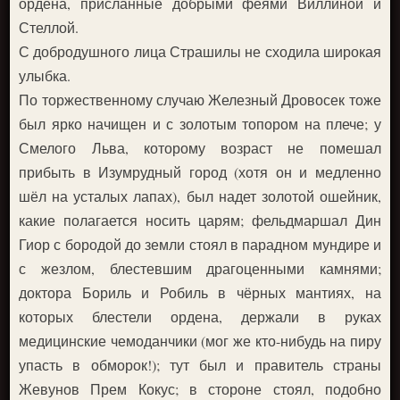
ордена, присланные добрыми феями Виллиной и
Стеллой.
С добродушного лица Страшилы не сходила широкая
улыбка.
По торжественному случаю Железный Дровосек тоже
был ярко начищен и с золотым топором на плече; у
Смелого Льва, которому возраст не помешал
прибыть в Изумрудный город (хотя он и медленно
шёл на усталых лапах), был надет золотой ошейник,
какие полагается носить царям; фельдмаршал Дин
Гиор с бородой до земли стоял в парадном мундире и
с жезлом, блестевшим драгоценными камнями;
доктора Бориль и Робиль в чёрных мантиях, на
которых блестели ордена, держали в руках
медицинские чемоданчики (мог же кто-нибудь на пиру
упасть в обморок!); тут был и правитель страны
Жевунов Прем Кокус; в стороне стоял, подобно