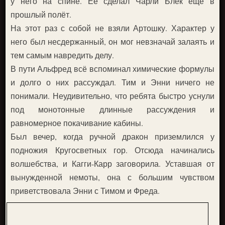
у него на спине. Её сделал Чарли Блек ещё в
прошлый полёт.
На этот раз с собой не взяли Артошку. Характер у
него был несдержанный, он мог невзначай залаять и
тем самым навредить делу.
В пути Альфред всё вспоминал химические формулы
и долго о них рассуждал. Тим и Энни ничего не
понимали. Неудивительно, что ребята быстро уснули
под монотонные длинные рассуждения и
равномерное покачивание кабины.
Был вечер, когда ручной дракон приземлился у
подножия Кругосветных гор. Отсюда начинались
волшебства, и Кагги-Карр заговорила. Уставшая от
вынужденной немоты, она с большим чувством
приветствовала Энни с Тимом и Фреда.