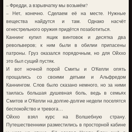
– Фредди, а взрывчатку мы возьмём?
– Нет, конечно. Сделаем её на месте. Нужные
вещества найдутся и там. Однако насчёт
огнестрельного оружия придётся позаботиться.
Каннинг купил ящик винтовок и десятка два
револьверов; к ним были в обилии припасены
патроны. Груз оказался порядочным, но для Ойххо
это был сущий пустяк.
И вот ночной порой Смиты и О'Келли опять
прощались со своими детьми и Альфредом
Каннингом. Слов было сказано немного, но за ними
таилась большая душевная боль, ведь в семьях
Смитов и О'Келли на долгие-долгие недели поселятся
беспокойство и тревога…
Ойххо взял курс на Волшебную страну.
Путешественники разместились в просторной кабине