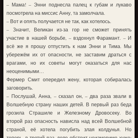
– Мама! – Энни поднесла палец к губам и лукаво
посмотрела на миссис Анну, та замолчала.
– Вот и опять получается не так, как хотелось.
– Значит, Великан из-за гор не сможет принять
участие в нашей борьбе, – вздохнул Фарамант. – И
всё же я прошу отпустить к нам Энни и Тима. Мы
убережём их от опасности, не заставим драться с
врагами, но их советы могут оказаться для нас
неоценимыми…
Фермер Смит опередил жену, которая собиралась
заговорить.
– Послушай, Анна, – сказал он, – два раза звали в
Волшебную страну наших детей. В первый раз беда
грозила Страшиле и Железному Дровосеку. Во
второй раз опасность нависла над всей Волшебной
страной, её хотела погубить злая колдунья. Но
теперь, в третий раз, дело обстоит неизмеримо хуже: