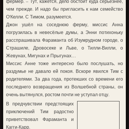
фермер. – Тут, кажется, дело обстоит куда серьёзнее,
чем прежде. И надо бы пригласить к нам семейство
О'Келли. С Тимом, разумеется.
Джон ушёл на соседнюю ферму, миссис Анна
погрузилась в невесёлые думы, а Энни потихоньку
расспрашивала Фараманта об Изумрудном городе, о
Страшиле, Дровосеке и Льве, о Тилли-Вилли, о
Жевунах, Мигунах и Прыгунах…
Миссис Анне тоже интересно было послушать, но
раздумье не давало ей покоя. Вскоре явился Тим с
родителями. За два года, протекших со времени его
последнего возвращения из Волшебной страны, он
очень вытянулся, ростом почти не уступал отцу.
В предчувствии предстоящих
приключений Тим радостно
приветствовал Фараманта и
Кагги-Карр.