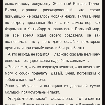
исполинскому монументу, Железный Рыцарь Тилли-
Вилли, страшно разочарованный, что среди
прибывших не оказалось моряка Чарли. Тилли-Вилли
по секрету признался Энни: с тех самых пор, как
Фарамант и Кагги-Карр отправились в Большой мир,
он всё время ждал своего создателя, он так
волновался, что у него даже ослабли некоторые
пружины и при ходьбе начали бряцать болты.
– А это никуда не годится, – ласково сказала великану
девочка, – рыцарю всегда надо быть сильным…
– Знаю я это, – гулко вздохнул великан, – да ничего не
могу с собой поделать. Давай, Энни, поговорим с
тобой о папочке Чарли.
Энни улыбнулась и вытащила из дорожной сумки
большой прямоугольный пакет.
– Угадай, что это такое? – сказала она. – Тот, о ком ты
скучаешь, Вилли, не смог сам прилететь в Волшебную