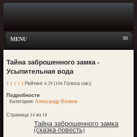
MENU
Главная страница
Тайна заброшенного замка -
Поиск
Усыпительная вода
ПЕРЕЙТИ К ГЛАВНОМУ МЕНЮ СКАЗОК
1
1
1
1
1
Рейтинг 4.29 [104 Голоса (ов)]
Новое
Подробности
Популярное
Категория:
Александр Волков
Страница 14 из 18
Тайна заброшенного замка
(сказка-повесть)