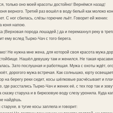
ся, только оно моей красоты достойно! Вернёмся назад!
оня верного. Третий раз вошёл в воду белый как молоко ко
ет. С ног сбилась, слёзы горючие льёт. Говорит ей жених:
а коня напою.
а [Верховая порода лошадей.] да и перемахнул реку в трет
т ему вслед Тырко-Чач с того берега.
ако! Не нужна мне жена, для которой своя красота мужа до
 стойбище. Нашёл девушку там и женился. Не такая красави
лась. Зато послушная и работящая. Мужа с охоты ждёт, ого
поёт, дорогого мужа встречая. Как солнышко, юрту освещае
пор на берегу реки сидит, косы шёлковые расчёсывает и плач
, где расстались Тырко-Чач и жених её, с тех пор так и зов
 сказку старуха и в бирюзовую воду слезу уронила. Куда к
не найдёшь.
тарухе, в тугие косы заплела и говорит: