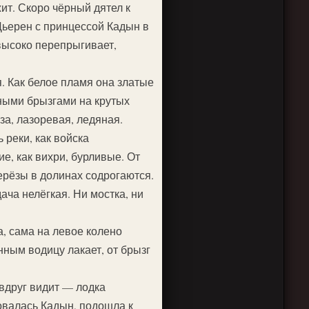
ит. Скоро чёрный дятел к
Дьерен с принцессой Кадын в
 высоко перепрыгивает,
. Как белое пламя она златые
ными брызгами на крутых
за, лазоревая, ледяная.
реки, как войска
е, как вихри, бурливые. От
ерёзы в долинах содрогаются.
ача нелёгкая. Ни мостка, ни
, сама на левое колено
нным водицу лакает, от брызг
 вдруг видит — лодка
овалась Кадын, подошла к