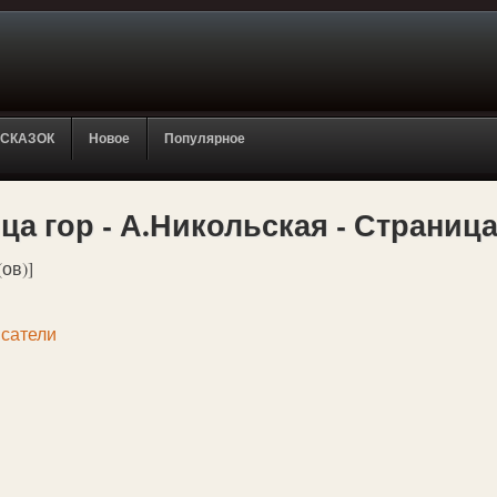
 СКАЗОК
Новое
Популярное
а гор - А.Никольская - Страница
(ов)]
сатели