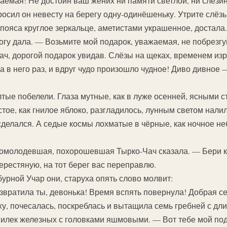
аемая! Не достоин ваш жених ни памяти светлой, ни слезин
бросил он невесту на берегу одну-одинёшеньку. Утрите слё
а пояса круглое зеркальце, аметистами украшенное, достала
гу дала. — Возьмите мой подарок, уважаемая, не побрезгу
ч, дорогой подарок увидав. Слёзы на щеках, временем изр
ла в него раз, и вдруг чудо произошло чудное! Диво дивное
тые побелели. Глаза мутные, как в луже осенней, ясными с
тое, как гнилое яблоко, разгладилось, лунным светом налил
делался. А седые космы лохматые в чёрные, как ночное н
помолодевшая, похорошевшая Тырко-Чач сказала. — Бери ко
берестяную, на тот берег вас переправлю.
урной Учар они, старуха опять слово молвит:
звратила ты, девонька! Время вспять повернула! Добрая 
ху, почесалась, поскреблась и вытащила семь гребней с дл
илек железных с головками яшмовыми. — Вот тебе мой под