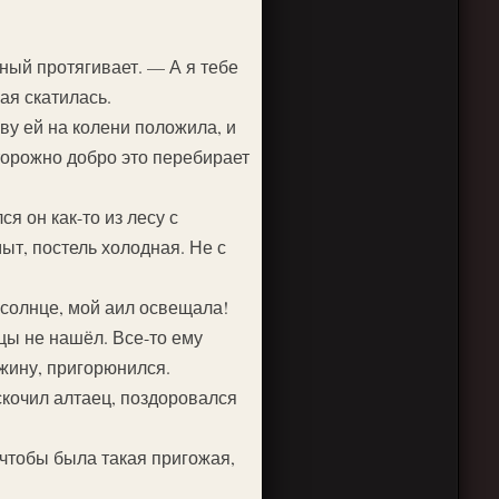
ный протягивает. — А я тебе
ая скатилась.
ву ей на колени положила, и
торожно добро это перебирает
я он как-то из лесу с
мыт, постель холодная. Не с
 солнце, мой аил освещала!
цы не нашёл. Все-то ему
ежину, пригорюнился.
скочил алтаец, поздоровался
 чтобы была такая пригожая,