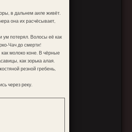
оры, в дальнем аиле живёт.
чера она их расчёсывает,
и ум потерял. Волосы её как
рко-Чач до смерти!
м как молоко коне. В чёрные
авицы, как зорька алая.
костяной резной гребень,
сь через реку.