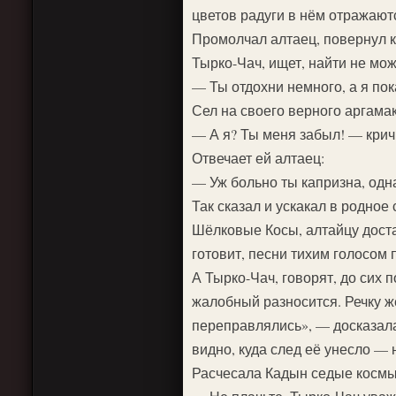
цветов радуги в нём отражают
Промолчал алтаец, повернул к
Тырко-Чач, ищет, найти не мож
— Ты отдохни немного, а я пок
Сел на своего верного аргамак
— А я? Ты меня забыл! — кричи
Отвечает ей алтаец:
— Уж больно ты капризна, одн
Так сказал и ускакал в родное
Шёлковые Косы, алтайцу доста
готовит, песни тихим голосом 
А Тырко-Чач, говорят, до сих 
жалобный разносится. Речку же
переправлялись», — досказала
видно, куда след её унесло — 
Расчесала Кадын седые космы с