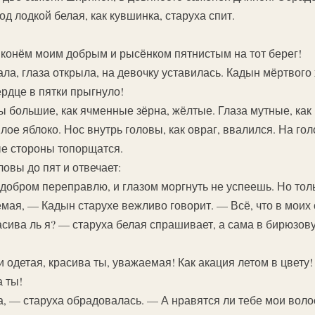
од лодкой белая, как кувшинка, старуха спит.
конём моим добрым и рысёнком пятнистым на тот берег!
ла, глаза открыла, на девочку уставилась. Кадын мёртвого
ердце в пятки прыгнуло!
ы большие, как ячменные зёрна, жёлтые. Глаза мутные, как 
илое яблоко. Нос внутрь головы, как овраг, ввалился. На г
ые стороны топорщатся.
ловы до пят и отвечает:
 добром переправлю, и глазом моргнуть не успеешь. Но тол
мая, — Кадын старухе вежливо говорит. — Всё, что в моих
асива ль я? — старуха белая спрашивает, а сама в бирюзов
 одетая, красива ты, уважаемая! Как акация летом в цвету!
а ты!
а, — старуха обрадовалась. — А нравятся ли тебе мои во