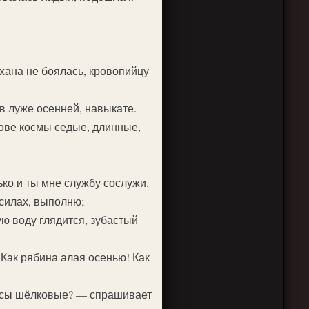
 хана не боялась, кровопийцу
в луже осенней, навыкате.
олове космы седые, длинные,
ько и ты мне службу сослужи.
 силах, выполню;
ую воду глядится, зубастый
 Как рябина алая осенью! Как
лосы шёлковые? — спрашивает