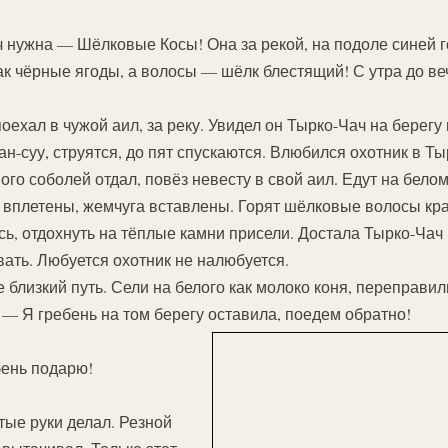
ач нужна — Шёлковые Косы! Она за рекой, на подоле синей г
как чёрные ягоды, а волосы — шёлк блестящий! С утра до ве
оехал в чужой аил, за реку. Увидел он Тырко-Чач на берегу 
ан-суу, струятся, до пят спускаются. Влюбился охотник в Ты
ого соболей отдал, повёз невесту в свой аил. Едут на бело
вплетены, жемчуга вставлены. Горят шёлковые волосы крас
ь, отдохнуть на тёплые камни присели. Достала Тырко-Чач 
вать. Любуется охотник не налюбуется.
близкий путь. Сели на белого как молоко коня, переправили
 — Я гребень на том берегу оставила, поедем обратно!
бень подарю!
ые руки делал. Резной