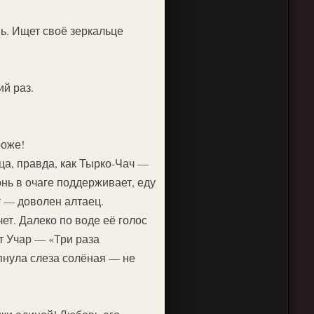
нь. Ищет своё зеркальце
ий раз.
роже!
ца, правда, как Тырко-Чач —
нь в очаге поддерживает, еду
т — доволен алтаец.
ет. Далеко по воде её голос
ут Учар — «Три раза
апнула слеза солёная — не