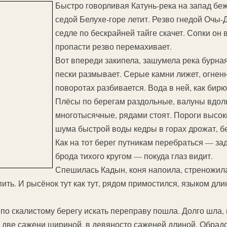
Быстро говорливая Катунь-река на запад беж
седой Белухе-горе летит. Резво гнедой Очы-
седле по бескрайней тайге скачет. Сопки он
пропасти резво перемахивает.
Вот впереди закипела, зашумела река бурная
пески размывает. Серые камни лижет, огнен
поворотах разбивается. Вода в ней, как бирю
Плёсы по берегам раздольные, валуны вдоль 
многотысячные, рядами стоят. Пороги высоки
шума быстрой воды кедры в горах дрожат, б
Как на тот берег путникам перебраться — зад
брода тихого кругом — покуда глаз видит.
Спешилась Кадын, коня напоила, стреножила
ть. И рысёнок тут как тут, рядом примостился, языком дли
 по скалистому берегу искать переправу пошла. Долго шла,
В две сажени шириной, в девяносто саженей длиной. Обрад