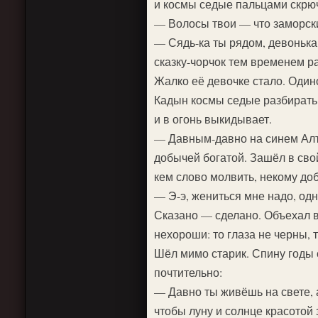
и космы седые пальцами скрю
— Волосы твои — что заморски
— Сядь-ка ты рядом, девонька
сказку-чорчок тем временем ра
Жалко её девочке стало. Один
Кадын космы седые разбирать 
и в огонь выкидывает.
— Давным-давно на синем Алта
добычей богатой. Зашёл в свой
кем слово молвить, некому до
— Э-э, жениться мне надо, одн
Сказано — сделано. Объехал в
нехороши: то глаза не черны, 
Шёл мимо старик. Спину годы с
почтительно:
— Давно ты живёшь на свете, а
чтобы луну и солнце красотой