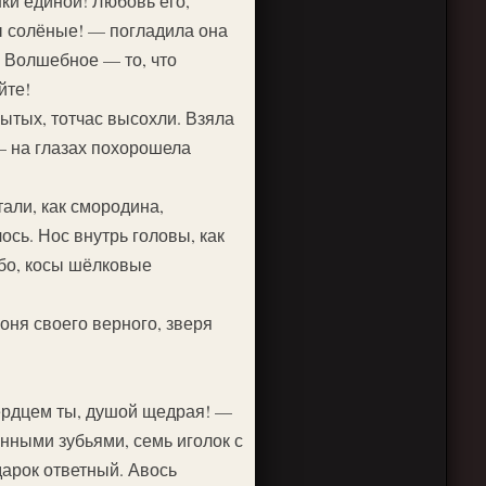
ки единой! Любовь его,
зы солёные! — погладила она
. Волшебное — то, что
йте!
ытых, тотчас высохли. Взяла
 — на глазах похорошела
тали, как смородина,
ось. Нос внутрь головы, как
ебо, косы шёлковые
ня своего верного, зверя
сердцем ты, душой щедрая! —
инными зубьями, семь иголок с
арок ответный. Авось