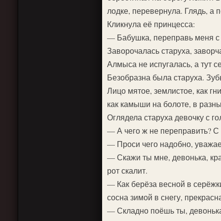
лодке, перевернула. Глядь, а п
Кликнула её принцесса:
— Бабушка, переправь меня с 
Заворочалась старуха, заворча
Алмыса не испугалась, а тут с
Безобразна была старуха. Зуб
Лицо мятое, землистое, как гн
как камыши на болоте, в разн
Оглядела старуха девочку с го
— А чего ж не переправить? С
— Проси чего надобно, уважае
— Скажи ты мне, девонька, кр
рот скалит.
— Как берёза весной в серёжки
сосна зимой в снегу, прекрасн
— Складно поёшь ты, девоньк