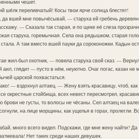
ченными чешет.
й шёлк переливчатый! Косы твои ярче солнца блестят!
, да вшей мне повычёсывай, — старуха ей гребень деревян
сскажу. — Сказала так старая, и по щеке её слеза прозрачн
окая старуха, горемычная. Села она рядышком, старая голо
стала. А там вместо вшей пауки да сороконожки. Кадын ос
е жил-был охотник, — повела старуха свой сказ. — Вернулс
 аил, глядит — пусто в нём, неуютно. Очаг погас, казан не 
бычей царской похвастаться.
ако! — вздохнул алтаец. — Жену взять красавицу, чтоб, как
се окрестные стойбища, всех невест пересмотрел, красави
то брови не густы, то волосы не чёсаны. Сел алтаец на вал
огнули, на лице морщины, как ущелья в горах, пролегли. В
бай, много всего видел. Подскажи, где мне жену найти? Да
 затмевала! Нет таких среди наших девушек.