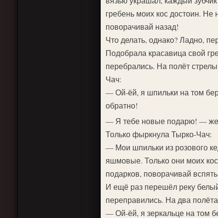
вязью украшал, каждый зубчик
гребень моих кос достоин. Не 
поворачивай назад!
Что делать, однако? Ладно, п
Подобрала красавица свой гре
перебрались. На полёт стрелы
Чач:
— Ой-ёй, я шпильки на том бе
обратно!
— Я тебе новые подарю! — жен
Только фыркнула Тырко-Чач:
— Мои шпильки из розового ке
яшмовые. Только они моих кос
подарков, поворачивай вспять
И ещё раз перешёл реку белый 
переправились. На два полёта
— Ой-ёй, я зеркальце на том б