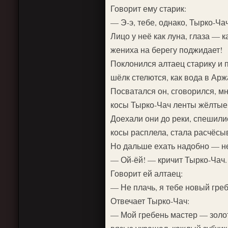
Говорит ему старик:
— Э-э, тебе, однако, Тырко-Ч
Лицо у неё как луна, глаза — 
жениха на берегу поджидает!
Поклонился алтаец старику и п
шёлк стелются, как вода в Арж
Посватался он, сговорился, мн
косы Тырко-Чач ленты жёлтые 
Доехали они до реки, спешилис
косы расплела, стала расчёсы
Но дальше ехать надобно — не 
— Ой-ёй! — кричит Тырко-Чач.
Говорит ей алтаец:
— Не плачь, я тебе новый гре
Отвечает Тырко-Чач:
— Мой гребень мастер — золот