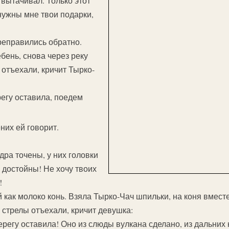
 вытачивал. Только этот
нужны мне твои подарки,
ереправились обратно.
бень, снова через реку
 отъехали, кричит Тырко-
регу оставила, поедем
их ей говорит.
дра точены, у них головки
 достойны! Не хочу твоих
!
как молоко конь. Взяла Тырко-Чач шпильки, на коня вместе
 стрелы отъехали, кричит девушка:
ерегу оставила! Оно из слюды вулкана сделано, из дальних