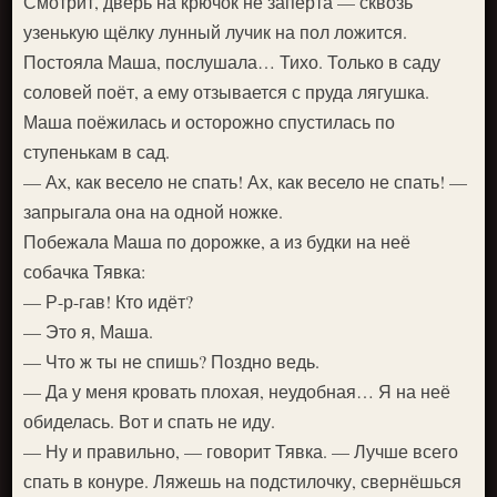
Смотрит, дверь на крючок не заперта — сквозь
узенькую щёлку лунный лучик на пол ложится.
Постояла Маша, послушала… Тихо. Только в саду
соловей поёт, а ему отзывается с пруда лягушка.
Маша поёжилась и осторожно спустилась по
ступенькам в сад.
— Ах, как весело не спать! Ах, как весело не спать! —
запрыгала она на одной ножке.
Побежала Маша по дорожке, а из будки на неё
собачка Тявка:
— Р-р-гав! Кто идёт?
— Это я, Маша.
— Что ж ты не спишь? Поздно ведь.
— Да у меня кровать плохая, неудобная… Я на неё
обиделась. Вот и спать не иду.
— Ну и правильно, — говорит Тявка. — Лучше всего
спать в конуре. Ляжешь на подстилочку, свернёшься