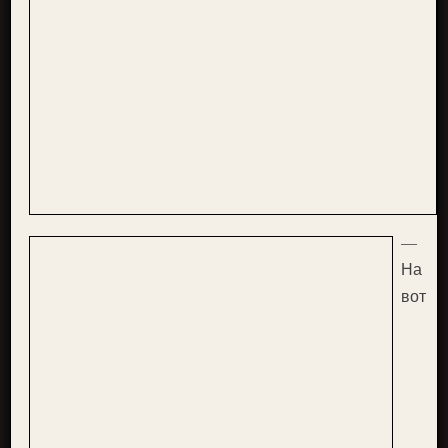
—
На
вот