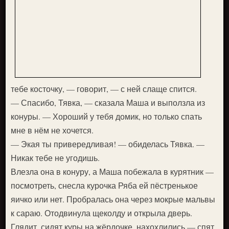
тебе косточку, — говорит, — с ней слаще спится.
— Спасибо, Тявка, — сказала Маша и выползла из
конуры. — Хороший у тебя домик, но только спать
мне в нём не хочется.
— Экая ты привередливая! — обиделась Тявка. —
Никак тебе не угодишь.
Влезла она в конуру, а Маша побежала в курятник —
посмотреть, снесла курочка Ряба ей пёстренькое
яичко или нет. Пробралась она через мокрые мальвы
к сараю. Отодвинула щеколду и открыла дверь.
Глядит, сидят куры на жёрдочке, нахохлились — спят.