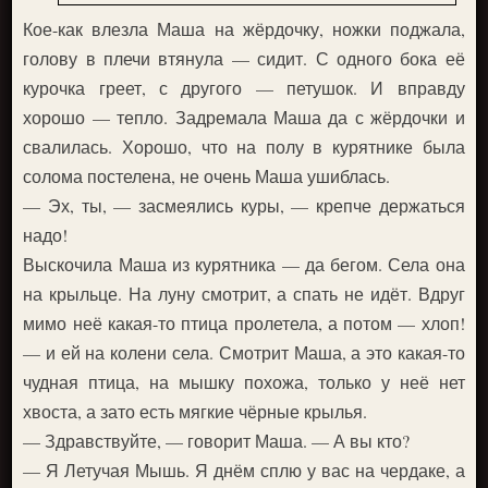
Кое-как влезла Маша на жёрдочку, ножки поджала,
голову в плечи втянула — сидит. С одного бока её
курочка греет, с другого — петушок. И вправду
хорошо — тепло. Задремала Маша да с жёрдочки и
свалилась. Хорошо, что на полу в курятнике была
солома постелена, не очень Маша ушиблась.
— Эх, ты, — засмеялись куры, — крепче держаться
надо!
Выскочила Маша из курятника — да бегом. Села она
на крыльце. На луну смотрит, а спать не идёт. Вдруг
мимо неё какая-то птица пролетела, а потом — хлоп!
— и ей на колени села. Смотрит Маша, а это какая-то
чудная птица, на мышку похожа, только у неё нет
хвоста, а зато есть мягкие чёрные крылья.
— Здравствуйте, — говорит Маша. — А вы кто?
— Я Летучая Мышь. Я днём сплю у вас на чердаке, а