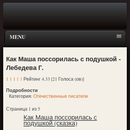
MENU
Главная страница
Как Маша поссорилась с подушкой -
Поиск
Лебедева Г.
ПЕРЕЙТИ К ГЛАВНОМУ МЕНЮ СКАЗОК
1
1
1
1
1
Рейтинг 4.33 [21 Голоса (ов)]
Новое
Подробности
Популярное
Категория:
Отечественные писатели
Страница 1 из 5
Как Маша поссорилась с
подушкой (сказка)