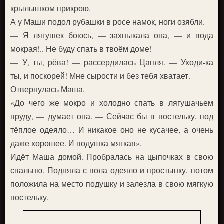
крылышком прикрою.
А у Маши подол рубашки в росе намок, ноги озябли.
— Я лягушек боюсь, — захныкала она, — и вода
мокрая!.. Не буду спать в твоём доме!
— У, ты, рёва! — рассердилась Цапля. — Уходи-ка
ты, и поскорей! Мне сырости и без тебя хватает.
Отвернулась Маша.
«До чего же мокро и холодно спать в лягушачьем
пруду, — думает она. — Сейчас бы в постельку, под
тёплое одеяло… И никакое оно не кусачее, а очень
даже хорошее. И подушка мягкая».
Идёт Маша домой. Пробралась на цыпочках в свою
спальню. Подняла с пола одеяло и простынку, потом
положила на место подушку и залезла в свою мягкую
постельку.