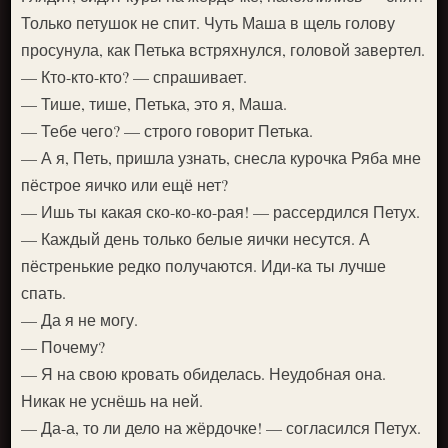
Только петушок не спит. Чуть Маша в щель голову
просунула, как Петька встряхнулся, головой завертел.
— Кто-кто-кто? — спрашивает.
— Тише, тише, Петька, это я, Маша.
— Тебе чего? — строго говорит Петька.
— А я, Петь, пришла узнать, снесла курочка Ряба мне
пёстрое яичко или ещё нет?
— Ишь ты какая ско-ко-ко-рая! — рассердился Петух.
— Каждый день только белые яички несутся. А
пёстренькие редко получаются. Иди-ка ты лучше
спать.
— Да я не могу.
— Почему?
— Я на свою кровать обиделась. Неудобная она.
Никак не уснёшь на ней.
— Да-а, то ли дело на жёрдочке! — согласился Петух.