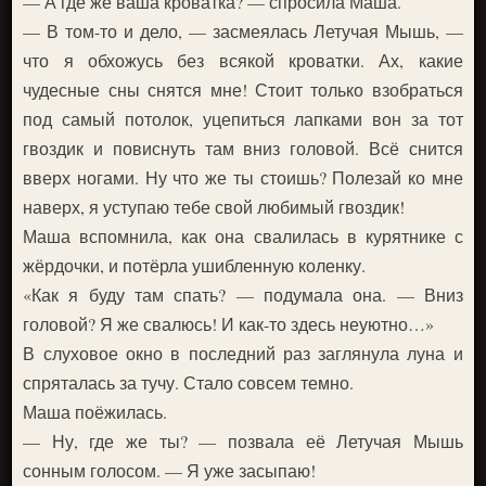
— А где же ваша кроватка? — спросила Маша.
— В том-то и дело, — засмеялась Летучая Мышь, —
что я обхожусь без всякой кроватки. Ах, какие
чудесные сны снятся мне! Стоит только взобраться
под самый потолок, уцепиться лапками вон за тот
гвоздик и повиснуть там вниз головой. Всё снится
вверх ногами. Ну что же ты стоишь? Полезай ко мне
наверх, я уступаю тебе свой любимый гвоздик!
Маша вспомнила, как она свалилась в курятнике с
жёрдочки, и потёрла ушибленную коленку.
«Как я буду там спать? — подумала она. — Вниз
головой? Я же свалюсь! И как-то здесь неуютно…»
В слуховое окно в последний раз заглянула луна и
спряталась за тучу. Стало совсем темно.
Маша поёжилась.
— Ну, где же ты? — позвала её Летучая Мышь
сонным голосом. — Я уже засыпаю!