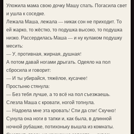
Уложила мама свою дочку Машу спать. Погасила свет
и ушла к соседке.
Лежала Маша, лежала — никак сон не приходит. То
ей жарко, то жёстко, то подушка высоко, то подушка
низко. Рассердилась Маша — и ну кулаком подушку
месить:
— У, противная, жирная, душная!
А потом давай ногами дрыгать. Одеяло на пол
сбросила и говорит:
— И ты убирайся, тяжёлое, кусачее!
Простыню стянула:
— Без тебя лучше, а то всё на пол съезжаешь.
Слезла Маша с кровати, ногой топнула.
— Надоела мне эта кровать! Спи да спи! Скучно!
Сунула она ноги в тапки и, как была, в длинной
ночной рубашке, потихоньку вышла из комнаты.