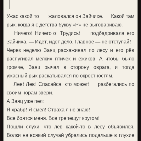
Ужас какой-то! — жаловался он Зайчихе. — Какой там
рык, когда я с детства букву «Р» не выговариваю.
— Ничего! Ничего-о! Трудись! — подбадривала его
Зайчиха. — Идёт, идёт дело. Главное — не отступай!
Через неделю Заяц расхаживал по лесу и его рёв
распугивал мелких птичек и ёжиков. А чтобы было
громче, Заяц рычал в сторону оврага, и тогда
ужасный рык раскатывался по окрестностям.
— Лев! Лев! Спасайся, кто может! — разбегались по
своим норам звери.
А Заяц уже пел:
Я храбр! Я смел! Страха я не знаю!
Все боятся меня. Все трепещут кругом!
Пошли слухи, что лев какой-то в лесу объявился.
Волки на всякий случай убрались подальше в глухие