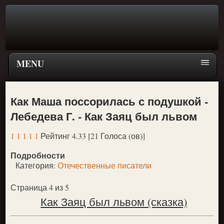
MENU
Главная страница
Как Маша поссорилась с подушкой -
Поиск
Лебедева Г. - Как Заяц был львом
ПЕРЕЙТИ К ГЛАВНОМУ МЕНЮ СКАЗОК
1
1
1
1
1
Рейтинг 4.33 [21 Голоса (ов)]
Новое
Подробности
Популярное
Категория:
Отечественные писатели
Страница 4 из 5
Как Заяц был львом (сказка)