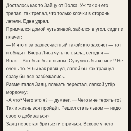
Досталось как-то Зайцу от Волка. Уж так он его
трепал, так трепал, что только клочки в стороны
летели. Едва удрал.
Примчался домой чуть живой, забился в угол, сидит и
плачет:
— И что я за разнесчастный такой: кто захочет — тот
и обидит! Вчера Лиса чуть не съела, сегодня —
Волк… Вот был бы я львом! Сунулись бы ко мне!? Не
очень-то. Я бы как рявкнул, лапой бы как трахнул —
сразу бы все разбежались.
Размечтался Заяц, плакать перестал, лапкой утёр
мордочку:
«А что? Чего это я? — думает. — Чего мне терять-то?
Так и жизнь вся пройдёт. Решил стать львом — надо
своего добиваться».
Заяц перестал бриться и стричься. Вскоре у него