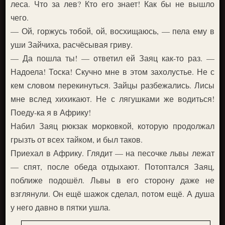
леса. Что за лев? Кто его знает! Как бы не вышло
чего.
— Ой, горжусь тобой, ой, восхищаюсь, — пела ему в
уши Зайчиха, расчёсывая гриву.
— Да пошла ты! — ответил ей Заяц как-то раз. —
Надоела! Тоска! Скучно мне в этом захолустье. Не с
кем словом перекинуться. Зайцы разбежались. Лисы
мне вслед хихикают. Не с лягушками же водиться!
Поеду-ка я в Африку!
Набил Заяц рюкзак морковкой, которую продолжал
грызть от всех тайком, и был таков.
Приехал в Африку. Глядит — на песочке львы лежат
— спят, после обеда отдыхают. Потоптался Заяц,
поближе подошёл. Львы в его сторону даже не
взглянули. Он ещё шажок сделал, потом ещё. А душа
у него давно в пятки ушла.