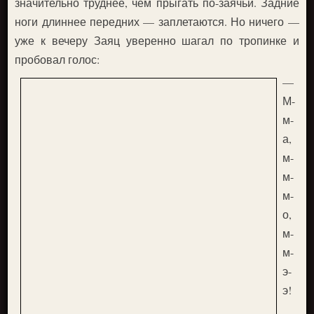
значительно труднее, чем прыгать по-заячьи. Задние
ноги длиннее передних — заплетаются. Но ничего —
уже к вечеру Заяц уверенно шагал по тропинке и
пробовал голос:
—
М-
м-
а,
м-
м-
м-
о,
м-
м-
э-
э!