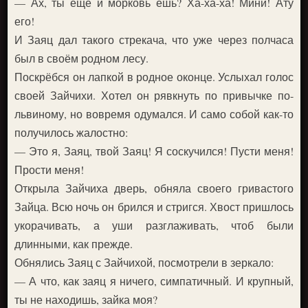
— Ах, ты ещё и морковь ешь? Ха-ха-ха! Мини! Ату
его!
И Заяц дал такого стрекача, что уже через полчаса
был в своём родном лесу.
Поскрёбся он лапкой в родное оконце. Услыхал голос
своей Зайчихи. Хотел он рявкнуть по привычке по-
львиному, но вовремя одумался. И само собой как-то
получилось жалостно:
— Это я, Заяц, твой Заяц! Я соскучился! Пусти меня!
Прости меня!
Открыла Зайчиха дверь, обняла своего гривастого
Зайца. Всю ночь он брился и стригся. Хвост пришлось
укорачивать, а уши разглаживать, чтоб были
длинными, как прежде.
Обнялись Заяц с Зайчихой, посмотрели в зеркало:
— А что, как заяц я ничего, симпатичный. И крупный,
ты не находишь, зайка моя?