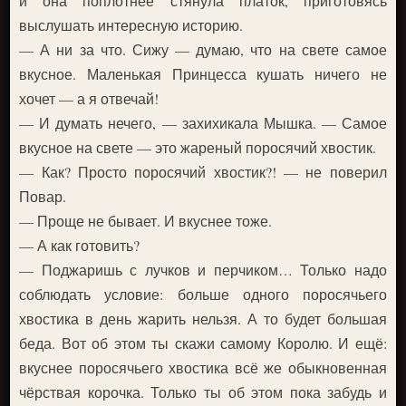
и она поплотнее стянула платок, приготовясь
выслушать интересную историю.
— А ни за что. Сижу — думаю, что на свете самое
вкусное. Маленькая Принцесса кушать ничего не
хочет — а я отвечай!
— И думать нечего, — захихикала Мышка. — Самое
вкусное на свете — это жареный поросячий хвостик.
— Как? Просто поросячий хвостик?! — не поверил
Повар.
— Проще не бывает. И вкуснее тоже.
— А как готовить?
— Поджаришь с лучков и перчиком… Только надо
соблюдать условие: больше одного поросячьего
хвостика в день жарить нельзя. А то будет большая
беда. Вот об этом ты скажи самому Королю. И ещё:
вкуснее поросячьего хвостика всё же обыкновенная
чёрствая корочка. Только ты об этом пока забудь и