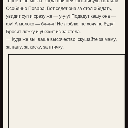
терпеть не могла, когда при ней кого-нибудь хвалили.
Особенно Повара. Вот сядет она за стол обедать,
увидит суп и сразу же — у-у-у! Подадут кашу она —
фу! А молоко — бя-я-я! Не люблю, не хочу не буду!
Бросит ложку и убежит из-за стола.
— Куда же вы, ваше высочество, скушайте за маму,
за папу, за киску, за птичку.