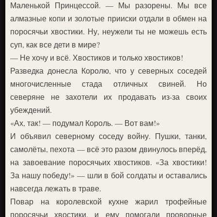
Маленькой Принцессой. — Мы разорены. Мы все
алмазные копи и золотые прииски отдали в обмен на
поросячьи хвостики. Ну, неужели ты не можешь есть
суп, как все дети в мире?
— Не хочу и всё. Хвостиков и только хвостиков!
Разведка донесла Королю, что у северных соседей
многочисленные стада отличных свиней. Но
северяне не захотели их продавать из-за своих
убеждений.
«Ах, так! — подумал Король. — Вот вам!»
И объявил северному соседу войну. Пушки, танки,
самолёты, пехота — всё это разом двинулось вперёд,
на завоевание поросячьих хвостиков. «За хвостики!
За нашу победу!» — шли в бой солдаты и оставались
навсегда лежать в траве.
Повар на королевской кухне жарил трофейные
поросячьи хвостики, и ему помогали проворные