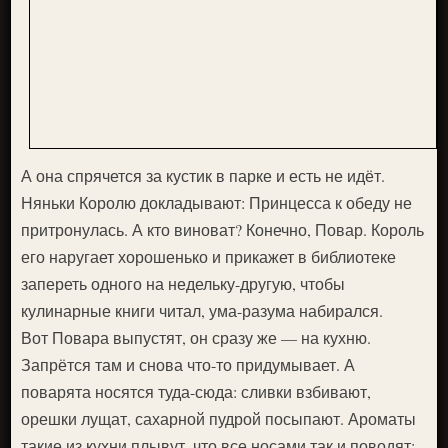
А она спрячется за кустик в парке и есть не идёт.
Няньки Королю докладывают: Принцесса к обеду не
притронулась. А кто виноват? Конечно, Повар. Король
его наругает хорошенько и прикажет в библиотеке
запереть одного на недельку-другую, чтобы
кулинарные книги читал, ума-разума набирался.
Вот Повара выпустят, он сразу же — на кухню.
Запрётся там и снова что-то придумывает. А
поварята носятся туда-сюда: сливки взбивают,
орешки лущат, сахарной пудрой посыпают. Ароматы
такие из кухни плывут, что все носами так и поводят: