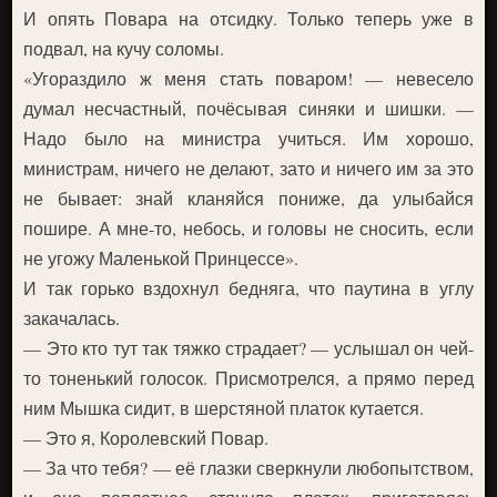
И опять Повара на отсидку. Только теперь уже в
подвал, на кучу соломы.
«Угораздило ж меня стать поваром! — невесело
думал несчастный, почёсывая синяки и шишки. —
Надо было на министра учиться. Им хорошо,
министрам, ничего не делают, зато и ничего им за это
не бывает: знай кланяйся пониже, да улыбайся
пошире. А мне-то, небось, и головы не сносить, если
не угожу Маленькой Принцессе».
И так горько вздохнул бедняга, что паутина в углу
закачалась.
— Это кто тут так тяжко страдает? — услышал он чей-
то тоненький голосок. Присмотрелся, а прямо перед
ним Мышка сидит, в шерстяной платок кутается.
— Это я, Королевский Повар.
— За что тебя? — её глазки сверкнули любопытством,