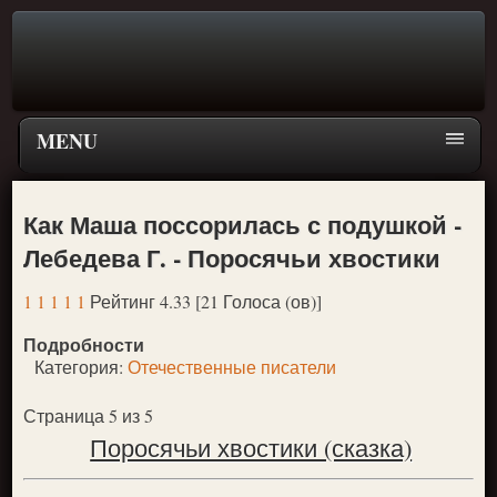
MENU
Главная страница
Как Маша поссорилась с подушкой -
Поиск
Лебедева Г. - Поросячьи хвостики
ПЕРЕЙТИ К ГЛАВНОМУ МЕНЮ СКАЗОК
1
1
1
1
1
Рейтинг 4.33 [21 Голоса (ов)]
Новое
Подробности
Популярное
Категория:
Отечественные писатели
Страница 5 из 5
Поросячьи хвостики (сказка)