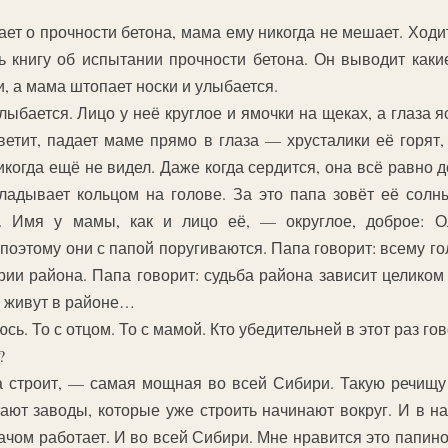
ает о прочности бетона, мама ему никогда не мешает. Ходи
ь книгу об испытании прочности бетона. Он выводит какие
, а мама штопает носки и улыбается.
ыбается. Лицо у неё круглое и ямочки на щеках, а глаза я
ветит, падает маме прямо в глаза — хрусталики её горят
икогда ещё не видел. Даже когда сердится, она всё равно 
кладывает кольцом на голове. За это папа зовёт её сол
. Имя у мамы, как и лицо её, — округлое, доброе: О
поэтому они с папой поругиваются. Папа говорит: всему го
рии района. Папа говорит: судьба района зависит целиком 
е живут в районе…
сь. То с отцом. То с мамой. Кто убедительней в этот раз гов
?
а строит, — самая мощная во всей Сибири. Такую речищу 
ают заводы, которые уже строить начинают вокруг. И в на
ом работает. И во всей Сибири. Мне нравится это папино