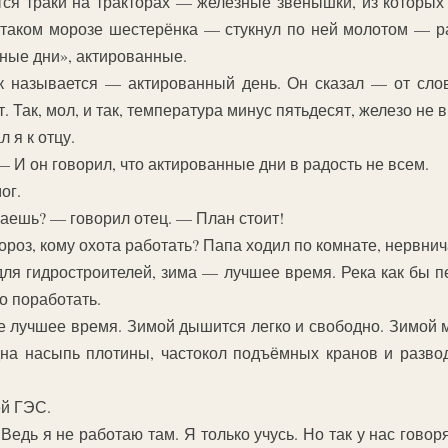
тся траки на тракторах — железные звёнышки, из которых
 таком морозе шестерёнка — стукнул по ней молотом — р
сные дни», актированные.
к называется — актированный день. Он сказал — от сло
т. Так, мол, и так, температура минус пятьдесят, железо не
 я к отцу.
 И он говорил, что актированные дни в радость не всем.
ог.
аешь? — говорил отец. — План стоит!
мороз, кому охота работать? Папа ходил по комнате, нервнич
ля гидростроителей, зима — лучшее время. Река как бы пе
о поработать.
е лучшее время. Зимой дышится легко и свободно. Зимой м
дна насыпь плотины, частокол подъёмных кранов и развод
ей ГЭС.
дь я не работаю там. Я только учусь. Но так у нас говоря