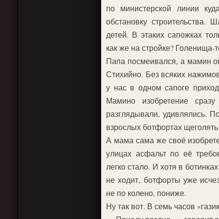
по министерской линии куд
обстановку строительства. 
детей. В этаких сапожках то
как же на стройке? Голенища-
Папа посмеивался, а мамин о
Стихийно. Без всяких нажимов
у нас в одном сапоге приход
Мамино изобретение сразу
разглядывали, удивлялись. П
взрослых ботфортах щеголять 
А мама сама же своё изобрет
улицах асфальт по её требо
легко стало. И хотя в ботинка
не ходит, ботфорты уже исчез
не по колено, пониже.
Ну так вот. В семь часов «газ