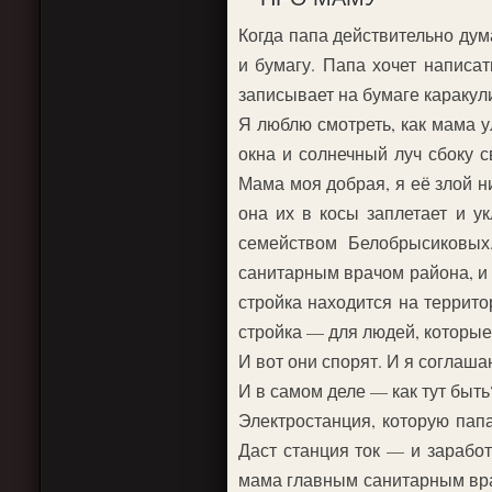
Когда папа действительно дум
и бумагу. Папа хочет написат
записывает на бумаге каракули
Я люблю смотреть, как мама ул
окна и солнечный луч сбоку с
Мама моя добрая, я её злой н
она их в косы заплетает и у
семейством Белобрысиковых
санитарным врачом района, и 
стройка находится на террито
стройка — для людей, которы
И вот они спорят. И я соглашаю
И в самом деле — как тут быть
Электростанция, которую пап
Даст станция ток — и заработ
мама главным санитарным врач