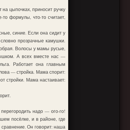
т на цыпочках, приносит ручку
-то формулы, что-то считает,
сные, синие. Если она сидит у
, словно прозрачные камушки.
добрая. Волосы у мамы русые,
нышком. А всех вместе нас —
льга. Работает она главным
лова — стройка. Мама спорит:
от стройки. Мама настаивает:
орит.
перегородить надо — ого-го!
шем посёлке, и в районе, где
 сравнение. Он говорит: наша