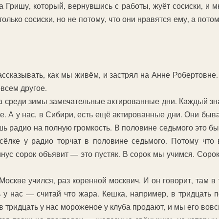
 Гришу, который, вернувшись с работы, жуёт сосиски, и м
 только сосиски, но не потому, что они нравятся ему, а пот
ассказывать, как мы живём, и застрял на Анне Робертовне.
овсем другое.
а среди зимы замечательные актированные дни. Каждый зна
е. А у нас, в Сибири, есть ещё актированные дни. Они быв
ь радио на полную громкость. В половине седьмого это быв
сёлке у радио торчат в половине седьмого. Потому что 
нус сорок объявит — это пустяк. В сорок мы учимся. Сорок
Москве учился, раз коренной москвич. И он говорит, там в
ь у нас — считай что жара. Кешка, например, в тридцать 
 в тридцать у нас мороженое у клуба продают, и мы его вовс