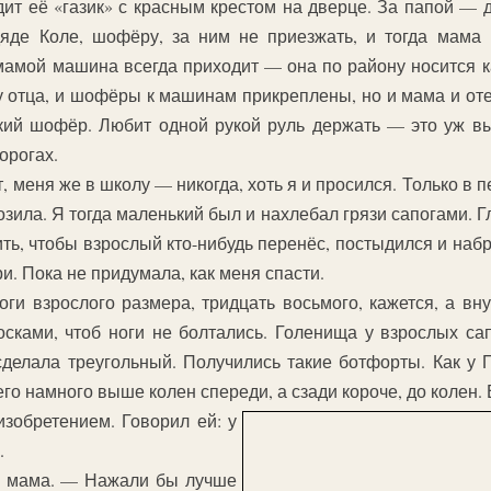
ит её «газик» с красным крестом на дверце. За папой — д
дяде Коле, шофёру, за ним не приезжать, и тогда мама
 мамой машина всегда приходит — она по району носится ка
у отца, и шофёры к машинам прикреплены, но и мама и от
ий шофёр. Любит одной рукой руль держать — это уж вы
орогах.
 меня же в школу — никогда, хоть я и просился. Только в п
ила. Я тогда маленький был и нахлебал грязи сапогами. Гл
ить, чтобы взрослый кто-нибудь перенёс, постыдился и набр
и. Пока не придумала, как меня спасти.
оги взрослого размера, тридцать восьмого, кажется, а вн
сками, чтоб ноги не болтались. Голенища у взрослых сап
сделала треугольный. Получились такие ботфорты. Как у 
го намного выше колен спереди, а сзади короче, до колен. В
зобретением. Говорил ей: у
.
а мама. — Нажали бы лучше