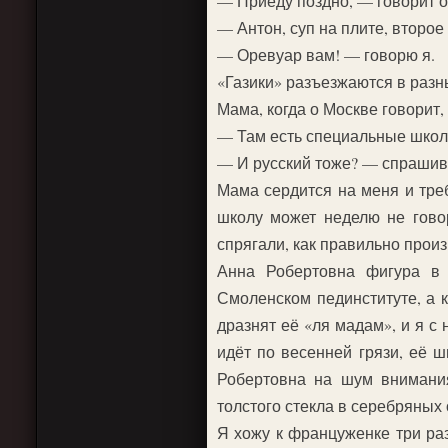
— Приеду поздно, — говорит о
— Антон, суп на плите, второе
— Оревуар вам! — говорю я.
«Газики» разъезжаются в разн
Мама, когда о Москве говорит,
— Там есть специальные школы
— И русский тоже? — спрашив
Мама сердится на меня и тре
школу может неделю не гово
спрягали, как правильно произ
Анна Робертовна фигура в 
Смоленском пединституте, а 
дразнят её «ля мадам», и я с 
идёт по весенней грязи, её 
Робертовна на шум внимания
толстого стекла в серебряных 
Я хожу к француженке три раз