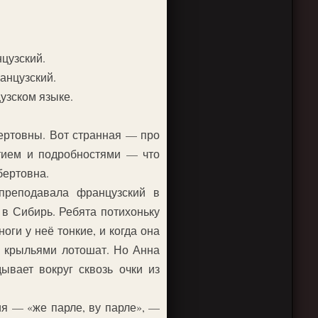
цузский.
ранцузский.
узском языке.
ертовны. Вот странная — про
стием и подробностями — что
бертовна.
преподавала французский в
в Сибирь. Ребята потихоньку
оги у неё тонкие, и когда она
ха крыльями лотошат. Но Анна
ывает вокруг сквозь очки из
ия — «же парле, ву парле», —