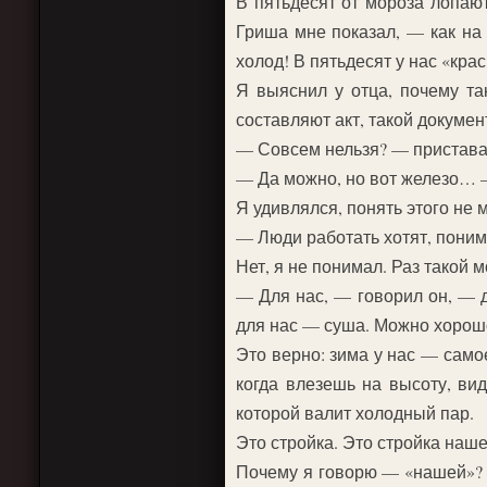
В пятьдесят от мороза лопаю
Гриша мне показал, — как на
холод! В пятьдесят у нас «кра
Я выяснил у отца, почему та
составляют акт, такой докумен
— Совсем нельзя? — приставал
— Да можно, но вот железо… —
Я удивлялся, понять этого не м
— Люди работать хотят, поним
Нет, я не понимал. Раз такой 
— Для нас, — говорил он, — д
для нас — суша. Можно хорош
Это верно: зима у нас — само
когда влезешь на высоту, ви
которой валит холодный пар.
Это стройка. Это стройка наш
Почему я говорю — «нашей»? Ве