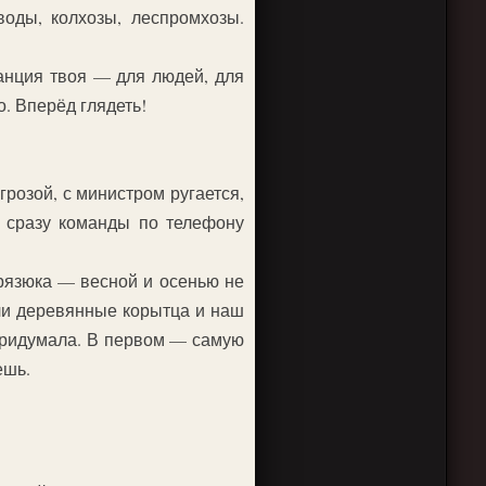
оды, колхозы, леспромхозы.
анция твоя — для людей, для
о. Вперёд глядеть!
грозой, с министром ругается,
, сразу команды по телефону
грязюка — весной и осенью не
или деревянные корытца и наш
 придумала. В первом — самую
ешь.