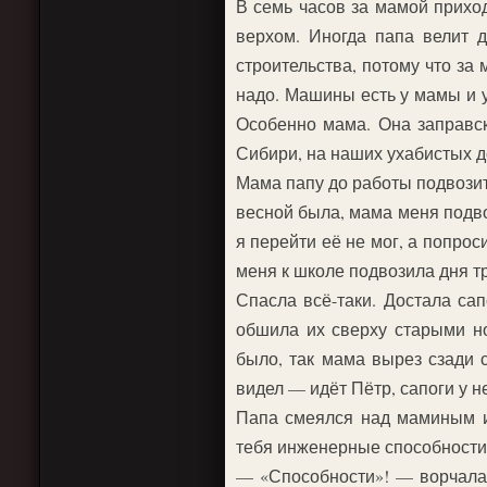
В семь часов за мамой приход
верхом. Иногда папа велит 
строительства, потому что за
надо. Машины есть у мамы и 
Особенно мама. Она заправск
Сибири, на наших ухабистых д
Мама папу до работы подвозит,
весной была, мама меня подвоз
я перейти её не мог, а попрос
меня к школе подвозила дня тр
Спасла всё-таки. Достала сап
обшила их сверху старыми но
было, так мама вырез сзади 
видел — идёт Пётр, сапоги у не
Папа смеялся над маминым и
тебя инженерные способности
— «Способности»! — ворчал