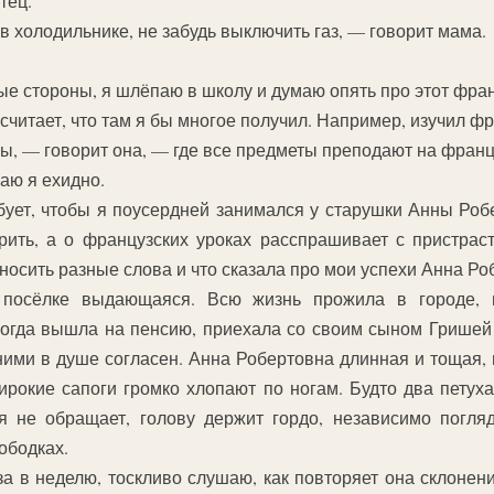
тец.
 в холодильнике, не забудь выключить газ, — говорит мама.
ые стороны, я шлёпаю в школу и думаю опять про этот фран
 считает, что там я бы многое получил. Например, изучил ф
, — говорит она, — где все предметы преподают на франц
аю я ехидно.
бует, чтобы я поусердней занимался у старушки Анны Роб
рить, а о французских уроках расспрашивает с пристра
носить разные слова и что сказала про мои успехи Анна Ро
посёлке выдающаяся. Всю жизнь прожила в городе, 
когда вышла на пенсию, приехала со своим сыном Гришей 
ними в душе согласен. Анна Робертовна длинная и тощая, н
широкие сапоги громко хлопают по ногам. Будто два пету
 не обращает, голову держит гордо, независимо погляд
ободках.
а в неделю, тоскливо слушаю, как повторяет она склонен