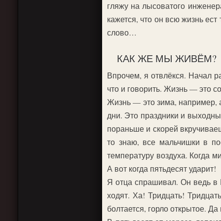
гляжу на лысоватого инженера
кажется, что он всю жизнь ест
слово…
КАК ЖЕ МЫ ЖИВЁМ?
Впрочем, я отвлёкся. Начал р
что и говорить. Жизнь — это с
Жизнь — это зима, например, 
дни. Это праздники и выходны
пораньше и скорей вкручиваеш
то знаю, все мальчишки в по
температуру воздуха. Когда ми
А вот когда пятьдесят ударит!
Я отца спрашивал. Он ведь в 
ходят. Ха! Тридцать! Тридцат
болтается, горло открытое. Да