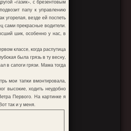
ругой «газик», с брезентовым
 подвозит папу к управлению
к угорелая, везде ей поспеть
ец сами прекрасные водители.
сший шик, особенно у нас, в
ервом классе, когда распутица
убокая была грязь в ту весну,
ал в сапоги грязи. Мама тогда
утрь мои тапки вмонтировала,
ог высокие, ходить неудобно
Петра Первого. На картинке я
от так и у меня.