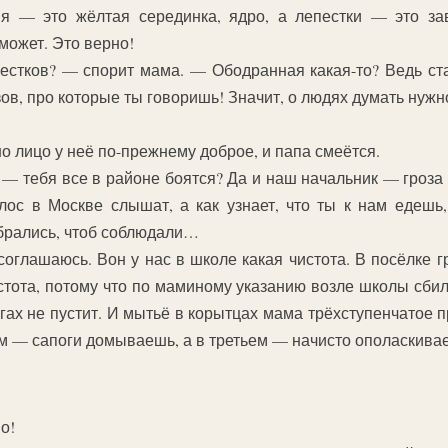
 — это жёлтая серединка, ядро, а лепестки — это зав
может. Это верно!
естков? — спорит мама. — Ободранная какая-то? Ведь ст
ов, про которые ты говоришь! Значит, о людях думать нужн
но лицо у неё по-прежнему доброе, и папа смеётся.
 — тебя все в районе боятся? Да и наш начальник — гроза 
олос в Москве слышат, а как узнает, что ты к нам едешь
ибрались, чтоб соблюдали…
соглашаюсь. Вон у нас в школе какая чистота. В посёлке 
истота, потому что по маминому указанию возле школы сб
огах не пустит. И мытьё в корытцах мама трёхступенчатое
ом — сапоги домываешь, а в третьем — начисто ополаскива
о!