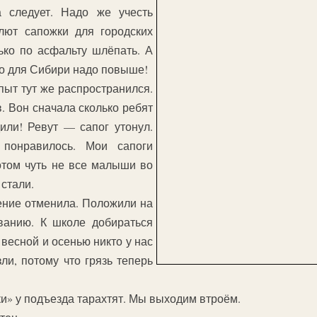
а следует. Надо же учесть
Шлют сапожки для городских
лько по асфальту шлёпать. А
то для Сибири надо повыше!
пыт тут же распространился.
. Вон сначала сколько ребят
или! Ревут — сапог утонул.
 понравилось. Мои сапоги
отом чуть не все малыши во
стали.
ение отменила. Положили на
ванию. К школе добираться
х весной и осенью никто у нас
ли, потому что грязь теперь
ики» у подъезда тарахтят. Мы выходим втроём.