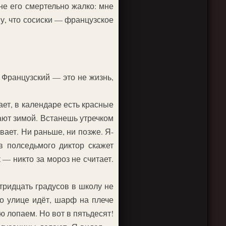
не его смертельно жалко: мне
ому, что сосиски — французское
 Французский — это не жизнь,
ет, в календаре есть красные
ают зимой. Встанешь утречком
ает. Ни раньше, ни позже. Я-
в полседьмого диктор скажет
 — никто за мороз не считает.
 тридцать градусов в школу не
по улице идёт, шарф на плече
ю лопаем. Но вот в пятьдесят!