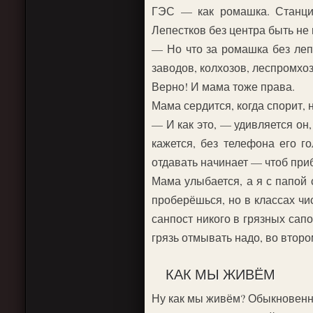
ГЭС — как ромашка. Станция
Лепестков без центра быть не 
— Но что за ромашка без леп
заводов, колхозов, леспромхоз
Верно! И мама тоже права.
Мама сердится, когда спорит, 
— И как это, — удивляется он,
кажется, без телефона его г
отдавать начинает — чтоб пр
Мама улыбается, а я с папой 
проберёшься, но в классах ч
санпост никого в грязных сап
грязь отмывать надо, во втор
КАК МЫ ЖИВЁМ
Ну как мы живём? Обыкновенн