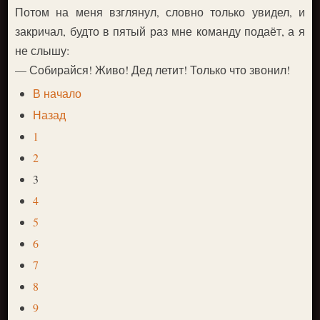
Потом на меня взглянул, словно только увидел, и
закричал, будто в пятый раз мне команду подаёт, а я
не слышу:
— Собирайся! Живо! Дед летит! Только что звонил!
В начало
Назад
1
2
3
4
5
6
7
8
9