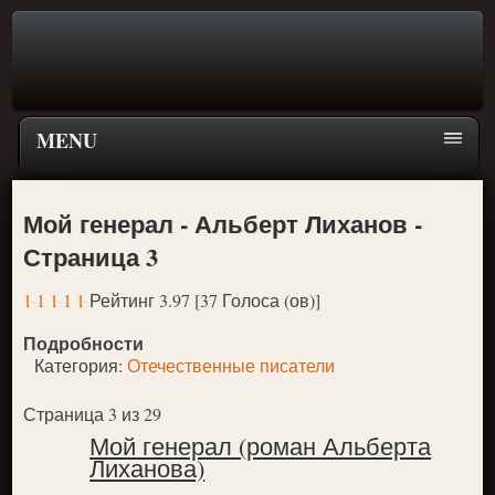
MENU
Главная страница
Мой генерал - Альберт Лиханов -
Поиск
Страница 3
ПЕРЕЙТИ К ГЛАВНОМУ МЕНЮ СКАЗОК
1
1
1
1
1
Рейтинг 3.97 [37 Голоса (ов)]
Новое
Подробности
Популярное
Категория:
Отечественные писатели
Страница 3 из 29
Мой генерал (роман Альберта
Лиханова)