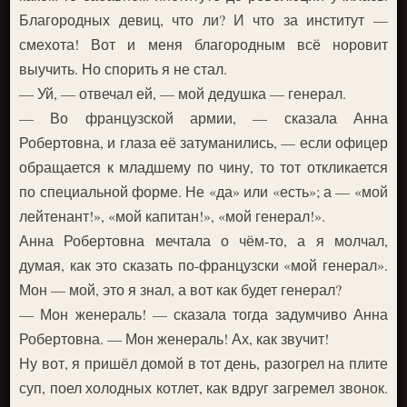
Благородных девиц, что ли? И что за институт —
смехота! Вот и меня благородным всё норовит
выучить. Но спорить я не стал.
— Уй, — отвечал ей, — мой дедушка — генерал.
— Во французской армии, — сказала Анна
Робертовна, и глаза её затуманились, — если офицер
обращается к младшему по чину, то тот откликается
по специальной форме. Не «да» или «есть»; а — «мой
лейтенант!», «мой капитан!», «мой генерал!».
Анна Робертовна мечтала о чём-то, а я молчал,
думая, как это сказать по-французски «мой генерал».
Мон — мой, это я знал, а вот как будет генерал?
— Мон женераль! — сказала тогда задумчиво Анна
Робертовна. — Мон женераль! Ах, как звучит!
Ну вот, я пришёл домой в тот день, разогрел на плите
суп, поел холодных котлет, как вдруг загремел звонок.