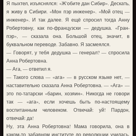
Я пыхтел, изъяснялся: «Ж'обите дан Сибир». Дескать,
я живу в Сибири. «Мон пэр инженер». «Мой отец —
инженер». И так далее. Я ещё спросил тогда Анну
Робертовну, как по-французски — дедушка. «Гран-
пэр», — сказала она. Большой отец, значит, в
буквальном переводе. Забавно. Я засмеялся.
— Говорят, у тебя дедушка — генерал? — спросила
Анна Робертовна.
— Ага, — ответил я.
— Такого слова — «ага» — в русском языке нет, —
наставительно сказала Анна Робертовна. — «Ага» —
это по-татарски «барин, хозяин». Никогда не говори
так — «ага», если хочешь быть по-настоящему
воспитанным человеком. Отвечай: уй! Пардон,
отвечай: да!
Ну, эта Анна Робертовна! Мама говорила, она в
каком-то забавном институте до революции училась.