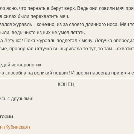
ло ясно, что пернатые берут верх. Ведь они ловили мяч пря
 в силах были перехватить мяч.
лся журавль – конечно, из-за своего длинного носа. Мяч то
ли, ведь никто из них не умел летать.
а Летучка! Пока журавль подлетал к мячу, Летучка опереди
тые, проворная Летучка выныривала то тут, то там – схватит 
едой четвероногих.
на способна на великий подвиг! И звери навсегда приняли е
- КОНЕЦ -
ись с друзьями!
гории:
 (Кубинская)