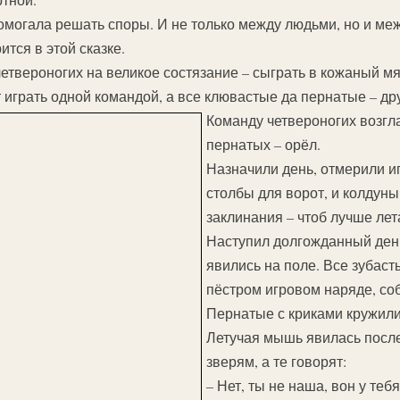
помогала решать споры. И не только между людьми, но и ме
ится в этой сказке.
етвероногих на великое состязание – сыграть в кожаный мя
ут играть одной командой, а все клювастые да пернатые – др
Команду четвероногих возгл
пернатых – орёл.
Назначили день, отмерили и
столбы для ворот, и колдуны
заклинания – чтоб лучше лет
Наступил долгожданный ден
явились на поле. Все зубасты
пёстром игровом наряде, соб
Пернатые с криками кружили
Летучая мышь явилась после
зверям, а те говорят:
– Нет, ты не наша, вон у теб