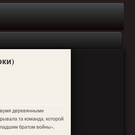
оки)
 двумя деревянными
грывала та команда, которой
младшим братом войны»,