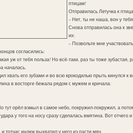
птицам!
Отправилась Летучка к птица
– Нет, ты не наша, вон у теб
Снова отправилась она к зв
их:
– Позвольте мне участвовать 
концов согласились:
акая уж от тебя польза! Но всё-таки, раз ты тоже зубастая, 
ра началась.
дил хвать его зубами и во всю крокодилью прыть кинулся к
лиха в восторге бежала рядом с мужем и кричала:
о тут орёл взмыл в самое небо, покружил-покружил, а пото
 удара у того на носу сразу сделалась вмятина. Вот отчего 
 и тотчас индюк выхватил у него из пасти мяч.