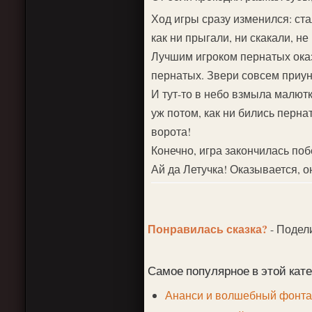
Ход игры сразу изменился: ста
как ни прыгали, ни скакали, не
Лучшим игроком пернатых оказа
пернатых. Звери совсем приуны
И тут-то в небо взмыла малютк
уж потом, как ни бились перна
ворота!
Конечно, игра закончилась поб
Ай да Летучка! Оказывается, о
Понравилась сказка?
- Подел
Самое популярное в этой кате
Ананси и волшебный фонтан