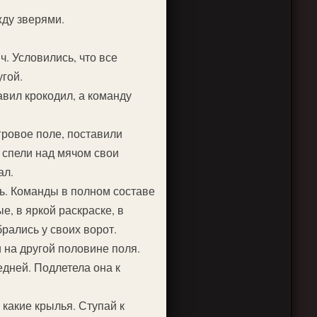
жду зверями.
ч. Условились, что все
угой.
авил крокодил, а команду
гровое поле, поставили
 спели над мячом свои
ал.
ь. Команды в полном составе
е, в яркой раскраске, в
рались у своих ворот.
 на другой половине поля.
дней. Подлетела она к
я какие крылья. Ступай к