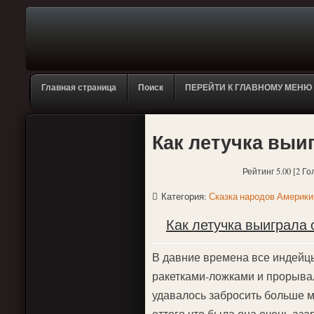
Главная страница
Поиск
ПЕРЕЙТИ К ГЛАВНОМУ МЕНЮ
Как летучка выи
Рейтинг 5.00 [2 Го
Категория:
Сказка народов Америки
Как летучка выиграла 
В давние времена все индейц
ракетками-ложками и прорывал
удавалось забросить больше 
оттого что была она очень аза