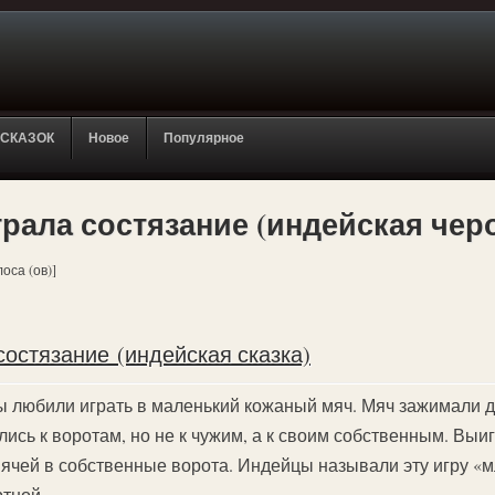
 СКАЗОК
Новое
Популярное
грала состязание (индейская чер
лоса (ов)]
состязание (индейская сказка)
ы любили играть в маленький кожаный мяч. Мяч зажимали
ись к воротам, но не к чужим, а к своим собственным. Выи
мячей в собственные ворота. Индейцы называли эту игру «
ртной.