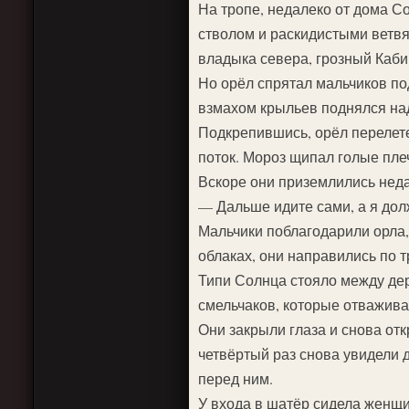
На тропе, недалеко от дома С
стволом и раскидистыми ветвям
владыка севера, грозный Кабин
Но орёл спрятал мальчиков по
взмахом крыльев поднялся над
Подкрепившись, орёл перелете
поток. Мороз щипал голые пле
Вскоре они приземлились неда
— Дальше идите сами, а я дол
Мальчики поблагодарили орла,
облаках, они направились по 
Типи Солнца стояло между дер
смельчаков, которые отваживал
Они закрыли глаза и снова отк
четвёртый раз снова увидели 
перед ним.
У входа в шатёр сидела женщи