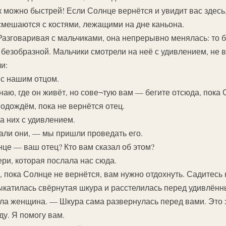
к можно быстрей! Если Солнце вернётся и увидит вас здесь,
 смешаются с костями, лежащими на дне каньона.
азговаривая с мальчиками, она непрерывно менялась: то 
 безобразной. Мальчики смотрели на неё с удивлением, не 
и:
с нашим отцом.
наю, где он живёт, но сове¬тую вам — бегите отсюда, пока 
подождём, пока не вернётся отец.
а них с удивлением.
али они, — мы пришли проведать его.
нце — ваш отец? Кто вам сказал об этом?
ри, которая послала нас сюда.
, пока Солнце не вернётся, вам нужно отдохнуть. Садитесь
ыкатилась свёрнутая шкура и расстелилась перед удивлён
ла женщина. — Шкура сама развернулась перед вами. Это з
ду. Я помогу вам.