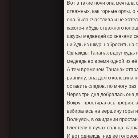
Вот в такие ночи она мечтала 
отважных, как горные орлы, о 
она была счастлива и не хотел
какого-нибудь отважного юнош
шкуры медведей со знаками св
нибудь из шкур, набросить на 
Однажды Тананак вдруг куда-т
медведь во время одной из её 
А тем временем Тананак отпра
равнину, она долго колесила 
оставить следов, по многу раз
Через три дня добралась она д
Вокруг простиралась прерия, а
взбиралась на вершину горы и 
Волнуясь, в ожидании простаи
блестели в лучах солнца, как 
И вот однажды над её головою