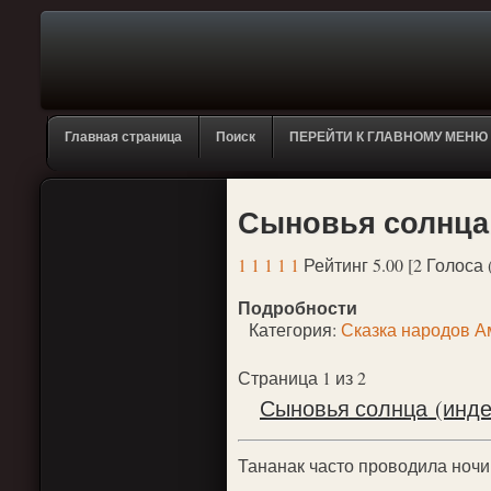
Главная страница
Поиск
ПЕРЕЙТИ К ГЛАВНОМУ МЕНЮ
Сыновья солнца 
1
1
1
1
1
Рейтинг 5.00 [2 Голоса 
Подробности
Категория:
Сказка народов А
Страница 1 из 2
Сыновья солнца (инде
Тананак часто проводила ночи