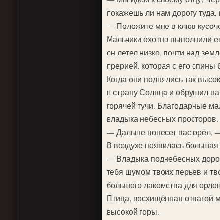
покажешь ли нам дорогу туда,
— Положите мне в клюв кусоче
Мальчики охотно выполнили его
он летел низко, почти над зе
прерией, которая с его спин
Когда они поднялись так высоко
в страну Солнца и обрушил на
горячей тучи. Благодарные мал
владыка небесных просторов.
— Дальше понесет вас орёл, —
В воздухе появилась большая 
— Владыка поднебесных дорог
тебя шумом твоих перьев и тв
большого лакомства для орлов
Птица, восхищённая отвагой м
высокой горы.