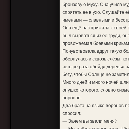
бронзовую Муху. Она учила му
спрятать её в ухо. Слушайте е
именами — славными и бесстра
Она ещё раз прижала к своей г
был вырваться из её груди, она
провожаемая боевыми криками 
Почувствовала вдруг такую бол
обернулась и сквозь слёзы, ко
четыре раза обойдя деревья н
бегу, чтобы Солнце не заметил
Много дней и много ночей шли
опушке которого, словно сизы
воронов.
Два брата на языке воронов по
спросил:
— Зачем вы звали меня?
— Мы идём к своему отцу, Чёр