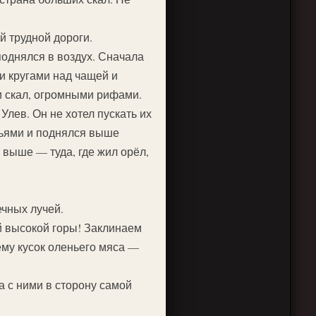
й трудной дороги.
поднялся в воздух. Сначала
и кругами над чащей и
и скал, огромными рифами.
 Улев. Он не хотел пускать их
льями и поднялся выше
 выше — туда, где жил орёл,
ечных лучей.
 высокой горы! Заклинаем
ему кусок оленьего мяса —
а с ними в сторону самой