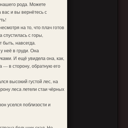
 нашего рода. Можете
а вас и вы вернётесь с
ть!
есмотря на то, что плач готов
а спустилась с горы,
 быть, навсегда.
у неё в груди. Она
ками. И ещё увидела она, как,
а — в сторону, обратную его
ся высокий густой лес, на
орону леса летели стаи чёрных
рон уселся поблизости и
 страна больших скал. Не