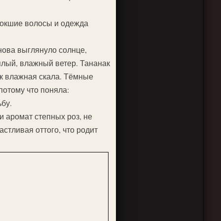
мокшие волосы и одежда
снова выглянуло солнце,
лый, влажный ветер. Тананак
ак влажная скала. Тёмные
потому что поняла:
бу.
и аромат степных роз, не
астливая оттого, что родит