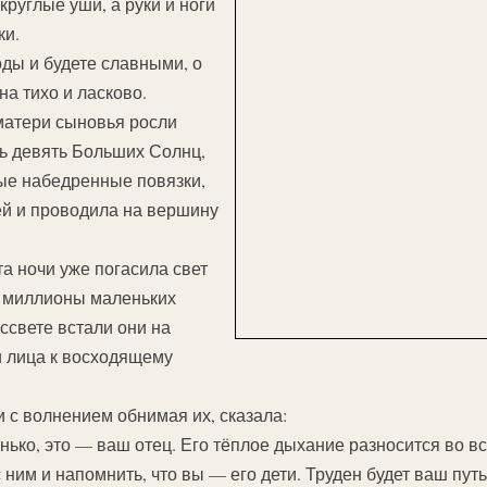
круглые уши, а руки и ноги
ки.
ды и будете славными, о
а тихо и ласково.
матери сыновья росли
сь девять Больших Солнц,
ые набедренные повязки,
ей и проводила на вершину
та ночи уже погасила свет
и миллионы маленьких
ссвете встали они на
и лица к восходящему
и с волнением обнимая их, сказала:
ько, это — ваш отец. Его тёплое дыхание разносится во в
 ним и напомнить, что вы — его дети. Труден будет ваш путь