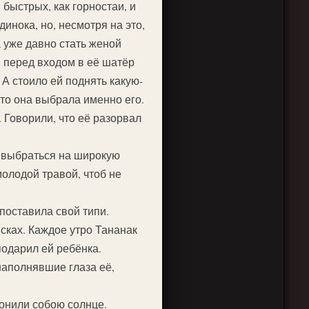
 быстрых, как горностаи, и
инока, но, несмотря на это,
а уже давно стать женой
я перед входом в её шатёр
А стоило ей поднять какую-
что она выбрала именно его.
 Говорили, что её разорвал
м выбраться на широкую
молодой травой, чтоб не
 поставила свой типи.
исках. Каждое утро Тананак
подарил ей ребёнка.
наполнявшие глаза её,
лонили собою солнце.