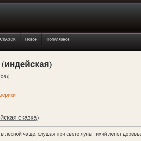
 СКАЗОК
Новое
Популярное
(индейская)
(ов)]
мерики
йская сказка)
 в лесной чаще, слушая при свете луны тихий лепет деревь