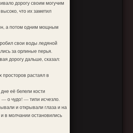
живало дорогу своим могучим
высоко, что их заметил
дин, а потом одним мощным
дробил свои воды ледяной
лись за орлиные перья.
вая дорогу дальше, сказал:
х просторов растаял в
дне её белели кости
 — о чудо! — типи исчезло.
рывали и открывали глаза и на
 и в молчании остановились