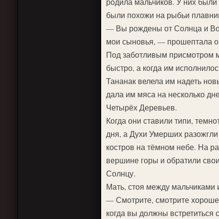
родила мальчиков. У них были 
были похожи на рыбьи плавни
— Вы рождены от Солнца и Во
мои сыновья, — прошептала он
Под заботливым присмотром 
быстро, а когда им исполнило
Тананак велела им надеть нов
дала им мяса на несколько дн
Четырёх Деревьев.
Когда они ставили типи, темно
дня, а Духи Умерших разожгл
костров на тёмном небе. На ра
вершине горы и обратили сво
Солнцу.
Мать, стоя между мальчиками 
— Смотрите, смотрите хорошен
когда вы должны встретиться с