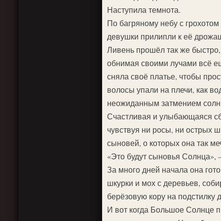
Наступила темнота.
По багряному небу с грохото
девушки прилипли к её дрожащ
Ливень прошёл так же быстро, 
обнимая своими лучами всё е
сняла своё платье, чтобы прос
волосы упали на плечи, как во
неожиданным затмением солнца
Счастливая и улыбающаяся сбе
чувствуя ни росы, ни острых ш
сыновей, о которых она так ме
«Это будут сыновья Солнца», 
За много дней начала она гот
шкурки и мох с деревьев, соб
берёзовую кору на подстилку 
И вот когда Большое Солнце 