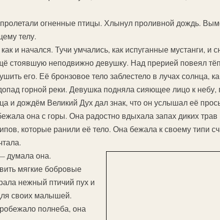
м пролетали огненные птицы. Хлынул проливной дождь. Вы
ему телу.
как и начался. Тучи умчались, как испуганные мустанги, и 
щё стоявшую неподвижно девушку. Над прерией повеял тёп
ушить его. Её бронзовое тело заблестело в лучах солнца, к
допад горной реки. Девушка подняла сияющее лицо к небу, 
 и дождём Великий Дух дал знак, что он услышал её прось
жала она с горы. Она радостно вдыхала запах диких трав 
ипов, которые ранили её тело. Она бежала к своему типи сч
чтала.
— думала она.
овить мягкие бобровые
ирала нежный птичий пух и
для своих малышей.
пробежало полнеба, она