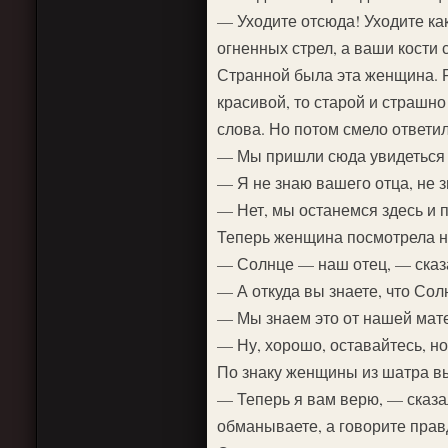
— Уходите отсюда! Уходите ка
огненных стрел, а ваши кости
Странной была эта женщина. Р
красивой, то старой и страшно
слова. Но потом смело ответил
— Мы пришли сюда увидеться 
— Я не знаю вашего отца, не з
— Нет, мы останемся здесь и 
Теперь женщина посмотрела н
— Солнце — наш отец, — сказ
— А откуда вы знаете, что Сол
— Мы знаем это от нашей мате
— Ну, хорошо, оставайтесь, но
По знаку женщины из шатра в
— Теперь я вам верю, — сказа
обманываете, а говорите прав