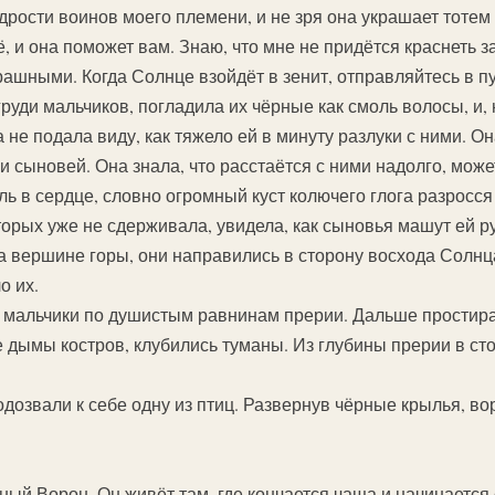
дрости воинов моего племени, и не зря она украшает тотем
ё, и она поможет вам. Знаю, что мне не придётся краснеть з
шными. Когда Солнце взойдёт в зенит, отправляйтесь в пу
руди мальчиков, погладила их чёрные как смоль волосы, и, н
 не подала виду, как тяжело ей в минуту разлуки с ними. Он
сыновей. Она знала, что расстаётся с ними надолго, может
ь в сердце, словно огромный куст колючего глога разросся 
торых уже не сдерживала, увидела, как сыновья машут ей ру
а вершине горы, они направились в сторону восхода Солнц
о их.
 мальчики по душистым равнинам прерии. Дальше простирал
е дымы костров, клубились туманы. Из глубины прерии в ст
дозвали к себе одну из птиц. Развернув чёрные крылья, во
ный Ворон. Он живёт там, где кончается чаща и начинается