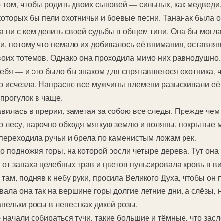
о том, чтобы родить двоих сыновей — сильных, как медведи,
которых бы пели охотничьи и боевые песни. Тананак была од
а ни с кем делить своей судьбы в общем типи. Она бы могл
и, потому что немало их добивалось её внимания, оставля
оих тотемов. Однако она проходила мимо них равнодушно. 
себя — и это было бы знаком для спрятавшегося охотника, 
о исчезла. Напрасно все мужчины племени разыскивали её.
прогулок в чаще.
вилась в прерии, заметая за собою все следы. Прежде че
по лесу, нарочно обходя мягкую землю и поляны, покрытые 
 переходила ручьи и брела по каменистым ложам рек.
о подножия горы, на которой росли четыре дерева. Тут она
 от запаха целебных трав и цветов пульсировала кровь в в
там, подняв к небу руки, просила Великого Духа, чтобы он 
вала она так на вершине горы долгие летние дни, а слёзы, 
капельки росы в лепестках дикой розы.
 начали собираться тучи, такие большие и тёмные, что зас