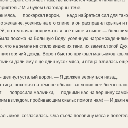
 приятель? Мы будем благодарны тебе.
к мяса, — прокаркал ворон, — надо набраться сил для тако
 желание, уселись на его спине, а он расправил крылья и 
млёй, потом начал подниматься всё выше и выше — большим
ы была похожа на Большую Воду, усеянную нагромождениям
, что на земле не стало видно их тени, их заметил злой Дух
 них горячий дождь. Ворон быстро прикрыл мальчиков кры
ьчики дали ему ещё один кусок мяса, и птица взвилась ещё
 шепнул усталый ворон. — Я должен вернуться назад.
птица, похожая на тёмное облако, заслонившее блеск солн
, — попросили мальчики, — подними нас на вершину самой
оим взглядом, пробивающим скалы: помоги нам! — И дали 
.
альчиков, согласилась. Она съела половину мяса и полетел