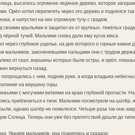
олнца, высилось огромное ледяное дерево, которое загора
и. Орёл хотел перелететь через это дерево и поднялся так 
ока, и напустил на них огромную тучу с градом.
д своими крыльями и защитил их от крупных, тяжёлых гра
 чёрной тучей. Мальчики снова дали ему кусок мяса.
л через глубокое ущелье, на дне которого о горные камни 
чи мальчиков, закоченевшими пальцами они с трудом держа
леко от скал, вершины которых были остры, и орёл, показы
жен вернуться назад.
 попрощались с ним, подняв руки, а когда владыка небесны
тропинке на вершину горы.
евьями с могучими ветвями на краю глубокой пропасти. На 
ись приблизиться к типи. Мальчики посмотрели на шатёр, и
рыли, однако шатёр не появлялся. Четыре раза так они зак
дом Солнца. Теперь они уже без препятствий дошли до типи
на. Увидев мальчиков, она поднялась и сказала: