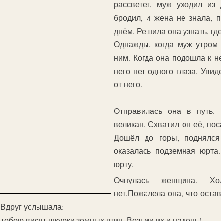
рассветет, муж уходил из 
бродил, и жена не знала, 
днём. Решила она узнать, гд
Однажды, когда муж утром 
ним. Когда она подошла к не
него нет одного глаза. Уви
от него.
Отправилась она в путь. 
великан. Схватил он её, пос
Дошёл до горы, поднялся
оказалась подземная юрта
юрту.
Очнулась женщина. Х
нет.Пожалела она, что остав
. Вдруг услышала:
 тобою висят шкурки земных птиц. Возьми их и надень!