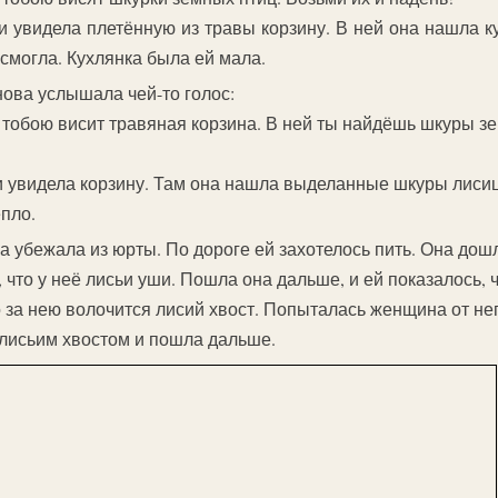
увидела плетённую из травы корзину. В ней она нашла ку
е смогла. Кухлянка была ей мала.
ова услышала чей-то голос:
 тобою висит травяная корзина. В ней ты найдёшь шкуры з
 увидела корзину. Там она нашла выделанные шкуры лисиц
епло.
 убежала из юрты. По дороге ей захотелось пить. Она дошл
 что у неё лисьи уши. Пошла она дальше, и ей показалось, ч
 за нею волочится лисий хвост. Попыталась женщина от нег
с лисьим хвостом и пошла дальше.