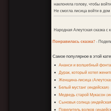
наклоняла голову, чтобы войти
Не смогла лисица войти в дом 
Народная Алеутская сказка с 
Понравилась сказка?
- Подел
Самое популярное в этой кате
Ананси и волшебный фонтан
Дурак, который хотел женит
Женщина-лисица (Алеутска
Белый мустанг (индейская)
Медведь старой Мукасон (и
Сыновья солнца (индейская
Повелитель волков (индейс