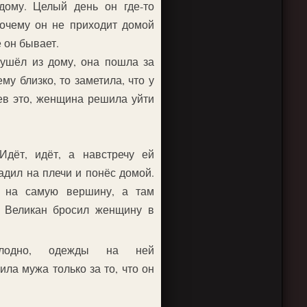
дому. Целый день он где-то
почему он не приходит домой
е он бывает.
ушёл из дому, она пошла за
му близко, то заметила, что у
дев это, женщина решила уйти
Идёт, идёт, а навстречу ей
адил на плечи и понёс домой.
 на самую вершину, а там
. Великан бросил женщину в
олодно, одежды на ней
ила мужа только за то, что он