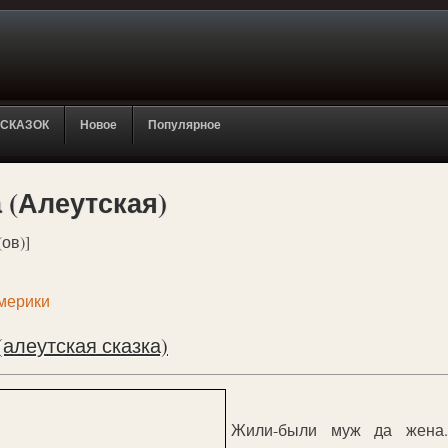
 СКАЗОК
Новое
Популярное
(Алеутская)
(ов)]
мерики
алеутская сказка)
Жили-были муж да жена.