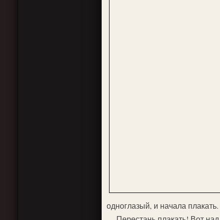
одноглазый, и начала плакать
— Перестань плакать! Вот над