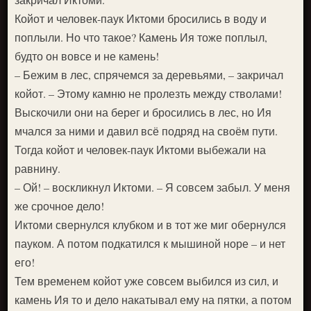
Койот и человек-паук Иктоми бросились в воду и
поплыли. Но что такое? Камень Ия тоже поплыл,
будто он вовсе и не камень!
– Бежим в лес, спрячемся за деревьями, – закричал
койот. – Этому камню не пролезть между стволами!
Выскочили они на берег и бросились в лес, но Ия
мчался за ними и давил всё подряд на своём пути.
Тогда койот и человек-паук Иктоми выбежали на
равнину.
– Ой! – воскликнул Иктоми. – Я совсем забыл. У меня
же срочное дело!
Иктоми свернулся клубком и в тот же миг обернулся
пауком. А потом подкатился к мышиной норе – и нет
его!
Тем временем койот уже совсем выбился из сил, и
камень Ия то и дело накатывал ему на пятки, а потом