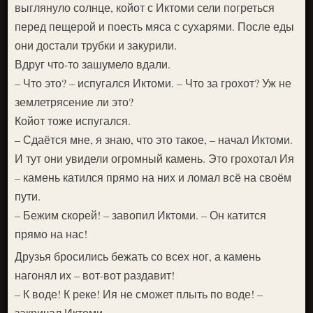
выглянуло солнце, койот с Иктоми сели погреться
перед пещерой и поесть мяса с сухарями. После еды
они достали трубки и закурили.
Вдруг что-то зашумело вдали.
– Что это? – испугался Иктоми. – Что за грохот? Уж не
землетрясение ли это?
Койот тоже испугался.
– Сдаётся мне, я знаю, что это такое, – начал Иктоми.
И тут они увидели огромный камень. Это грохотал Ия
– камень катился прямо на них и ломал всё на своём
пути.
– Бежим скорей! – завопил Иктоми. – Он катится
прямо на нас!
Друзья бросились бежать со всех ног, а камень
нагонял их – вот-вот раздавит!
– К воде! К реке! Ия не сможет плыть по воде! –
закричал Иктоми.