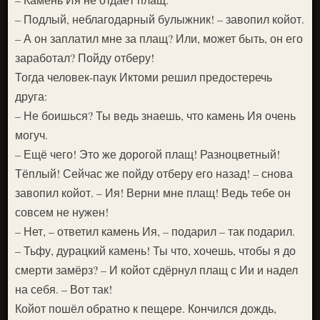
– Подлый, неблагодарный булыжник! – завопил койот.
– А он заплатил мне за плащ? Или, может быть, он его
заработал? Пойду отберу!
Тогда человек-паук Иктоми решил предостеречь
друга:
– Не боишься? Ты ведь знаешь, что камень Ия очень
могуч.
– Ещё чего! Это же дорогой плащ! Разноцветный!
Тёплый! Сейчас же пойду отберу его назад! – снова
завопил койот. – Ия! Верни мне плащ! Ведь тебе он
совсем не нужен!
– Нет, – ответил камень Ия, – подарил – так подарил.
– Тьфу, дурацкий камень! Ты что, хочешь, чтобы я до
смерти замёрз? – И койот сдёрнул плащ с Ии и надел
на себя. – Вот так!
Койот пошёл обратно к пещере. Кончился дождь,