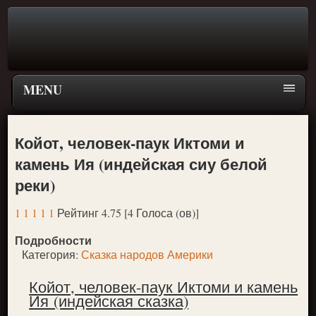
MENU
Главная страница
Койот, человек-паук Иктоми и
Поиск
камень Ия (индейская сиу белой
ПЕРЕЙТИ К ГЛАВНОМУ МЕНЮ СКАЗОК
реки)
Новое
1
1
1
1
1
Рейтинг 4.75 [4 Голоса (ов)]
Популярное
Подробности
Категория:
Сказка народов Америки
Койот, человек-паук Иктоми и камень
Ия (индейская сказка)