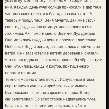
указал путь его потоку. Позволь мне соединиться с
ним. Каждый день лучи солнца приносили в дар тебе
частицы моего тела, и я благодарна им за это. А
теперь я прошу тебя, Вейя Мунито, дай мне струи
своего дождя — они помогут мне соединиться с
любимым. Ах, помоги мне, о Великий Дух Дождей!
Она молилась каждый день и просила властелина
Небесных Вод, и однажды примчались к ней четыре
ветра. Они засвистели в ветвях деревьев и сказали,
что сгоняют для неё со всех сторон неба чёрные тучи.
Они клубились, как дым костра, притушенного
пологом вигвама.
Темно и мрачно стало вокруг. Испуганные птицы
спрятались в дуплах и прибрежных камышах.
Встревоженные звери зарылись в норы. Ветер
свирепствовал. Со всех сторон надвигались тучи.
Казалось, что все змеи мира жутким клубком