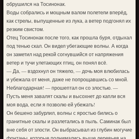
обрушился на Тосинонак.
Воды собрались и мощным валом полетели вперёд,
как стрелы, выпущенные из лука, а ветер подгонял их
резким свистом.
Отец Тосинонак после того, как прошла буря, отдыхал
под тенью скал. Он видел убегающие волны. А когда
он заметил над рекой согнувшийся от напряжения
ветер и тучи улетающих птиц, он понял всё.
— Да, — вздохнул он тяжело, — дочь моя влюбилась
и убежала от меня, даже не попрощавшись со мной.
Неблагодарная! — прошептал он со злостью. —
Пусть меня завалят скалы и высохнет до капли вся
моя вода, если я позволю ей убежать!
Он бешено забурлил, волны с яростью бились о
гранитные скалы и разлетались в пыль. Саминак был
вне себя от злости. Он выбрасывал из глубин могучие
фонтаны, которые поднимались выше деревьев на