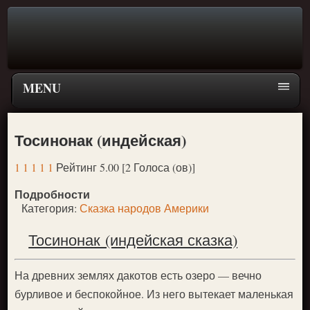
MENU
Главная страница
Тосинонак (индейская)
Поиск
1
1
1
1
1
Рейтинг 5.00 [2 Голоса (ов)]
ПЕРЕЙТИ К ГЛАВНОМУ МЕНЮ СКАЗОК
Подробности
Новое
Категория:
Сказка народов Америки
Популярное
Тосинонак (индейская сказка)
На древних землях дакотов есть озеро — вечно
бурливое и беспокойное. Из него вытекает маленькая