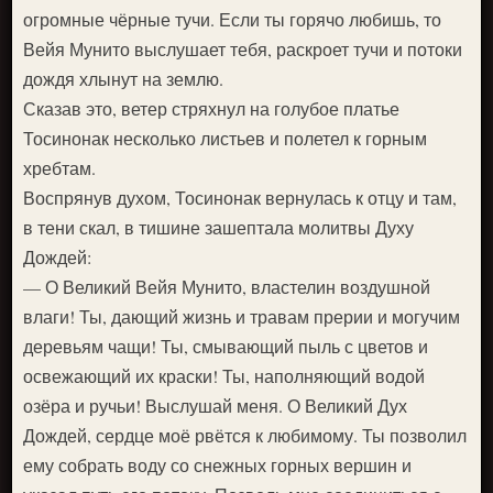
огромные чёрные тучи. Если ты горячо любишь, то
Вейя Мунито выслушает тебя, раскроет тучи и потоки
дождя хлынут на землю.
Сказав это, ветер стряхнул на голубое платье
Тосинонак несколько листьев и полетел к горным
хребтам.
Воспрянув духом, Тосинонак вернулась к отцу и там,
в тени скал, в тишине зашептала молитвы Духу
Дождей:
— О Великий Вейя Мунито, властелин воздушной
влаги! Ты, дающий жизнь и травам прерии и могучим
деревьям чащи! Ты, смывающий пыль с цветов и
освежающий их краски! Ты, наполняющий водой
озёра и ручьи! Выслушай меня. О Великий Дух
Дождей, сердце моё рвётся к любимому. Ты позволил
ему собрать воду со снежных горных вершин и