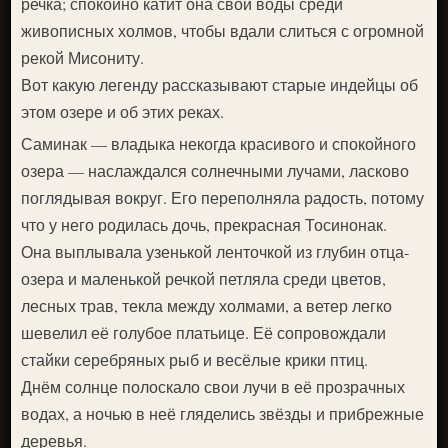
речка; спокойно катит она свои воды среди
живописных холмов, чтобы вдали слиться с огромной
рекой Мисониту.
Вот какую легенду рассказывают старые индейцы об
этом озере и об этих реках.
Саминак — владыка некогда красивого и спокойного
озера — наслаждался солнечными лучами, ласково
поглядывая вокруг. Его переполняла радость, потому
что у него родилась дочь, прекрасная Тосинонак.
Она выплывала узенькой ленточкой из глубин отца-
озера и маленькой речкой петляла среди цветов,
лесных трав, текла между холмами, а ветер легко
шевелил её голубое платьице. Её сопровождали
стайки серебряных рыб и весёлые крики птиц.
Днём солнце полоскало свои лучи в её прозрачных
водах, а ночью в неё гляделись звёзды и прибрежные
деревья.