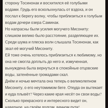
сторону Тосинонак и восхитился её голубыми
водами. Грудь его всколыхнулась от вздоха, и он
послал к берегу волну, чтобы приблизиться к голубым
водам дочери озера Саминак.
Но напрасны были усилия могучего Мисониту:
слишком велико было расстояние, разделяющее их.
Среди шума и плеска волн слышала Тосинонак, как
звал её могучий Мисониту.
Ей тоже очень хотелось приблизиться к любимому, но
она не смогла доплыть до него и, измученная,
вынуждена была вернуться в спокойные отцовские
воды, затенённые громадами скал.
Днём и ночью мечтала она теперь о великолепном
Мисониту, о его неутомимом беге. Откуда он вытекает
и куда плывёт? Через какие края несёт он свои воды?
Сколько прекрасного и интересного видит он,
наверное, на своём долгом, вечном пути!