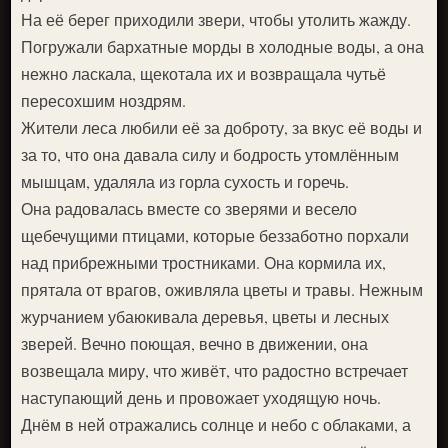
На её берег приходили звери, чтобы утолить жажду.
Погружали бархатные морды в холодные воды, а она
нежно ласкала, щекотала их и возвращала чутьё
пересохшим ноздрям.
Жители леса любили её за доброту, за вкус её воды и
за то, что она давала силу и бодрость утомлённым
мышцам, удаляла из горла сухость и горечь.
Она радовалась вместе со зверями и весело
щебечущими птицами, которые беззаботно порхали
над прибрежными тростниками. Она кормила их,
прятала от врагов, оживляла цветы и травы. Нежным
журчанием убаюкивала деревья, цветы и лесных
зверей. Вечно поющая, вечно в движении, она
возвещала миру, что живёт, что радостно встречает
наступающий день и провожает уходящую ночь.
Днём в ней отражались солнце и небо с облаками, а