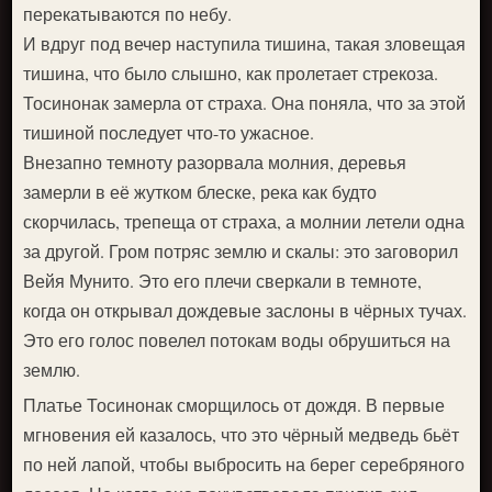
перекатываются по небу.
И вдруг под вечер наступила тишина, такая зловещая
тишина, что было слышно, как пролетает стрекоза.
Тосинонак замерла от страха. Она поняла, что за этой
тишиной последует что-то ужасное.
Внезапно темноту разорвала молния, деревья
замерли в её жутком блеске, река как будто
скорчилась, трепеща от страха, а молнии летели одна
за другой. Гром потряс землю и скалы: это заговорил
Вейя Мунито. Это его плечи сверкали в темноте,
когда он открывал дождевые заслоны в чёрных тучах.
Это его голос повелел потокам воды обрушиться на
землю.
Платье Тосинонак сморщилось от дождя. В первые
мгновения ей казалось, что это чёрный медведь бьёт
по ней лапой, чтобы выбросить на берег серебряного