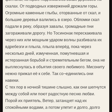
скалах. От подводных извержений дрожали горы.
Огромные каменные глыбы, оторванные от скал, и
большие деревья валились в озеро. Обломки скал
падали в реку, образуя завалы, громадные пни
загораживали дорогу. Но Тосинонак перескакивала
через них или мощным ударом волны разбивала их
вдребезги и плыла, плыла вперёд, пока через
несколько дней, измученная, помутневшая и
истерзанная борьбой и стремительным бегом, она не
выплеснулась в объятия своего любимого. Мисониту
нежно прижал её к себе. Так со¬единились они
навеки.
С тех пор в ночной тишине слышно, как они шепчутся
между собой или поют радостную песню любви.
Порой их приятель, Ветер, затанцует над их
спокойными водами, а потом улетит и долго, долго