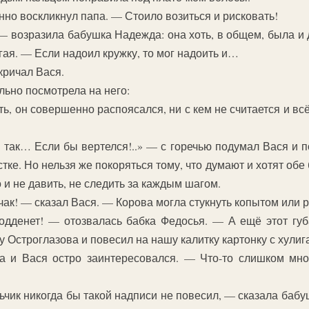
но воскликнул папа. — Стоило возиться и рисковать!
 — возразила бабушка Надежда: она хоть, в общем, была и
гая. — Если надоил кружку, то мог надоить и…
кричал Вася.
ьно посмотрела на него:
ь, он совершенно распоясался, ни с кем не считается и вс
 так… Если бы вертелся!..» — с горечью подумал Вася и п
тке. Но нельзя же покоряться тому, что думают и хотят обе 
 и не давить, не следить за каждым шагом.
чак! — сказал Вася. — Корова могла стукнуть копытом или р
подденет! — отозвалась бабка Федосья. — А ещё этот губ
у Остроглазова и повесил на нашу калитку картонку с хул
а и Вася остро заинтересовался. — Что-то слишком мно
чик никогда бы такой надписи не повесил, — сказала баб