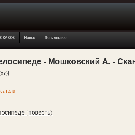
 СКАЗОК
Новое
Популярное
елосипеде - Мошковский А. - Ска
(ов)]
сатели
лосипеде (повесть)