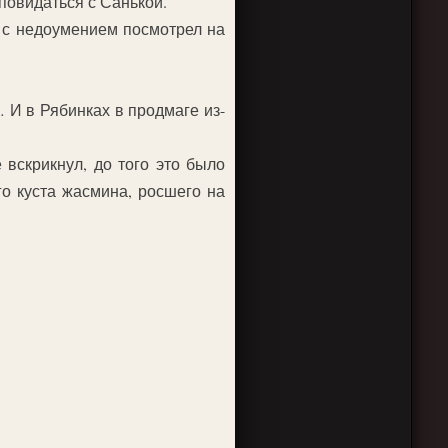
 повидаться с Санькой.
я с недоумением посмотрел на
 И в Рябинках в продмаге из-
вскрикнул, до того это было
го куста жасмина, росшего на