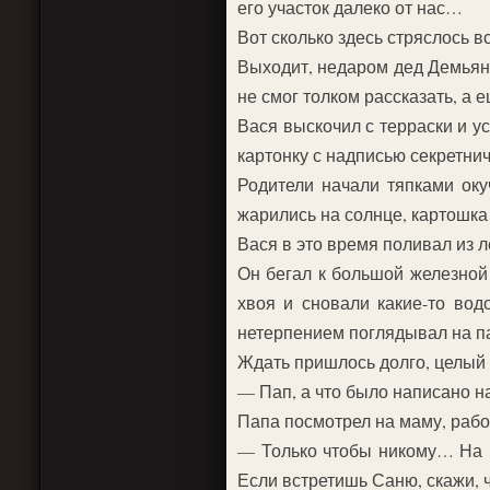
его участок далеко от нас…
Вот сколько здесь стряслось в
Выходит, недаром дед Демьян 
не смог толком рассказать, а
Вася выскочил с терраски и у
картонку с надписью секретни
Родители начали тяпками оку
жарились на солнце, картошка
Вася в это время поливал из л
Он бегал к большой железной 
хвоя и сновали какие-то вод
нетерпением поглядывал на пап
Ждать пришлось долго, целый ч
— Пап, а что было написано на
Папа посмотрел на маму, работ
— Только чтобы никому… На н
Если встретишь Саню, скажи, 