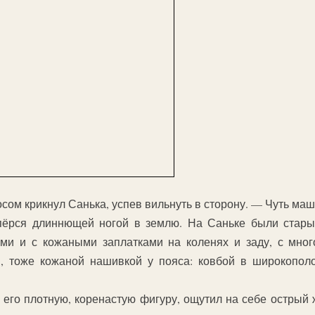
ом крикнул Санька, успев вильнуть в сторону. — Чуть ма
пёрся длиннющей ногой в землю. На Саньке были стары
ми и с кожаными заплатками на коленях и заду, с мно
й, тоже кожаной нашивкой у пояса: ковбой в широкопол
 его плотную, коренастую фигуру, ощутил на себе острый