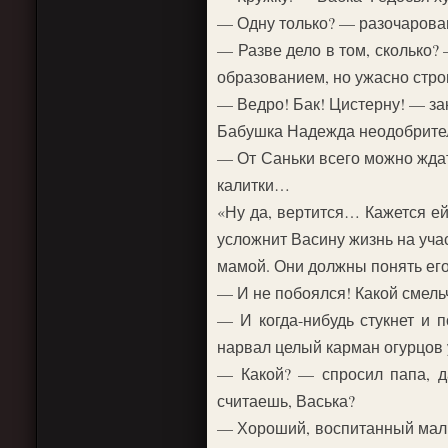
— Одну только? — разочарован
— Разве дело в том, сколько?
образованием, но ужасно стро
— Ведро! Бак! Цистерну! — за
Бабушка Надежда неодобрител
— От Саньки всего можно ждат
калитки…
«Ну да, вертится… Кажется ей
усложнит Васину жизнь на учас
мамой. Они должны понять его
— И не побоялся! Какой смель
— И когда-нибудь стукнет и 
нарвал целый карман огурцов 
— Какой? — спросил папа, д
считаешь, Васька?
— Хороший, воспитанный маль