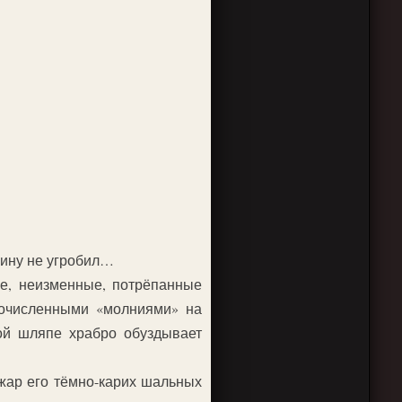
шину не угробил…
е, неизменные, потрёпанные
гочисленными «молниями» на
ой шляпе храбро обуздывает
 жар его тёмно-карих шальных