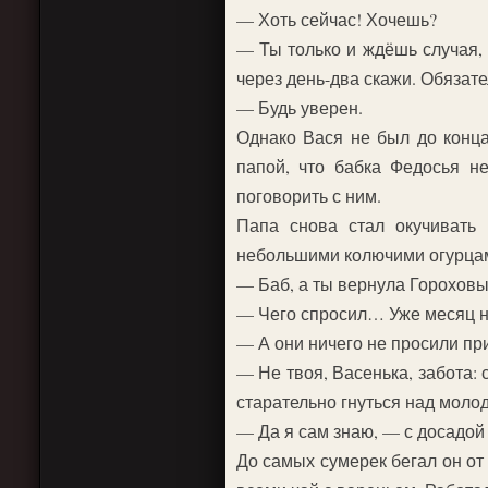
— Хоть сейчас! Хочешь?
— Ты только и ждёшь случая, 
через день-два скажи. Обязате
— Будь уверен.
Однако Вася не был до конца 
папой, что бабка Федосья не
поговорить с ним.
Папа снова стал окучивать 
небольшими колючими огурцам
— Баб, а ты вернула Горохов
— Чего спросил… Уже месяц н
— А они ничего не просили пр
— Не твоя, Васенька, забота:
старательно гнуться над моло
— Да я сам знаю, — с досадой 
До самых сумерек бегал он от 