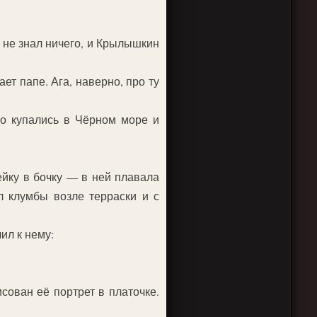
 не знал ничего, и Крылышкин
ет папе. Ага, наверно, про ту
но купались в Чёрном море и
ейку в бочку — в ней плавала
л клумбы возле терраски и с
ил к нему:
ован её портрет в платочке.