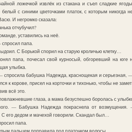
чайной ложечкой извлёк из стакана и съел сладкие ягод
 белый с синими цветочками платок, с которым никогда н
Васю. И негромко сказала:
анька отчубучил?
команде, уставились на неё.
 спросил папа.
ыдоил. С Борькой спорил на старую кроличью клетку…
нял папа, почесал свой курносый, обгоревший на юге н
щая улыбка.
 — спросила бабушка Надежда, краснощекая и серьезная, —
ся к корове, присел на корточки и тихонько, чтобы не замет
вив всё это.
 повлажневшие глаза, а мама безуспешно боролась с улыбко
ого. — Бабушка Надежда покраснела от возмущения. —
. С его дедом и мачехой говорили. Скандал был…
просил папа.
удым пальцем поправила под платочком волосы.