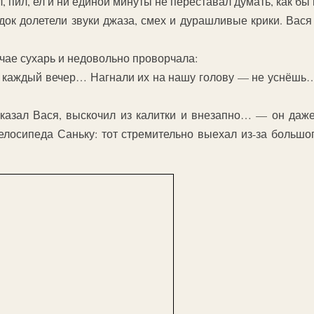
, пил, ел и ни единой минуты не переставал думать, как бы
док долетели звуки джаза, смех и дурашливые крики. Вас
чае сухарь и недовольно проворчала:
к каждый вечер… Нагнали их на нашу голову — не уснёшь…
казал Вася, выскочил из калитки и внезапно… — он даже 
елосипеда Саньку: тот стремительно выехал из-за большо