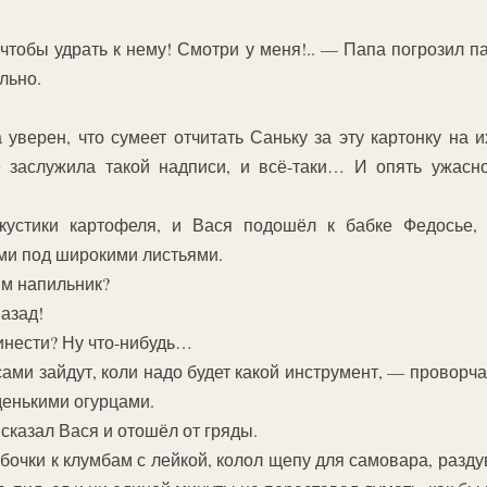
чтобы удрать к нему! Смотри у меня!.. — Папа погрозил п
льно.
уверен, что сумеет отчитать Саньку за эту картонку на и
 заслужила такой надписи, и всё-таки… И опять ужасно
кустики картофеля, и Вася подошёл к бабке Федосье,
и под широкими листьями.
ым напильник?
азад!
инести? Ну что-нибудь…
 сами зайдут, коли надо будет какой инструмент, — провор
денькими огурцами.
сказал Вася и отошёл от гряды.
бочки к клумбам с лейкой, колол щепу для самовара, разду