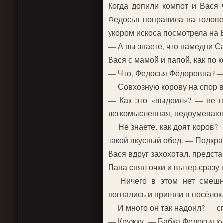
Когда допили компот и Вася 
Федосья поправила на голове
укором искоса посмотрела на 
— А вы знаете, что намедни С
Вася с мамой и папой, как по 
— Что, Федосья Фёдоровна? —
— Совхозную корову на спор в
— Как это «выдоил»? — не по
легкомысленная, недоумеваю
— Не знаете, как доят коров?
такой вкусный обед. — Подкрал
Вася вдруг захохотал, предста
Папа снял очки и вытер сразу
— Ничего в этом нет смешн
погнались и пришли в посёлок
— И много он так надоил? — с
— Кружку. — Бабка Федосья х