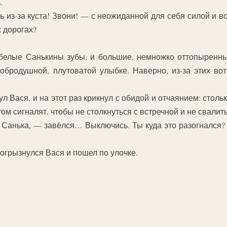
.
 из-за куста! Звони! — с неожиданной для себя силой и в
 дорогах?
белые Санькины зубы, и большие, немножко оттопыренные
обродушной, плутоватой улыбке. Наверно, из-за этих вот
л Вася, и на этот раз крикнул с обидой и отчаянием: стол
ом сигналят, чтобы не столкнуться с встречной и не свали
Санька, — завёлся… Выключись. Ты куда это разогнался? К
— огрызнулся Вася и пошел по улочке.