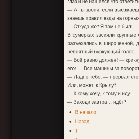
глаз и не нашёлся что ответить
— А ты звони, если выезжаешь
знаешь правил езды на горных
— Откуда же? Я там не был!
В сумерках засияли крупные 
разъехались в широченной, д
невнятный буркующий голос.
— Всё равно должен! — крикну
его! — Все машины за поворот
— Ладно тебе, — прервал его 
Или, может, к Крылу?
— К кому хочу, к тому и иду! 
— Заходи завтра… идёт?
В начало
Назад
1