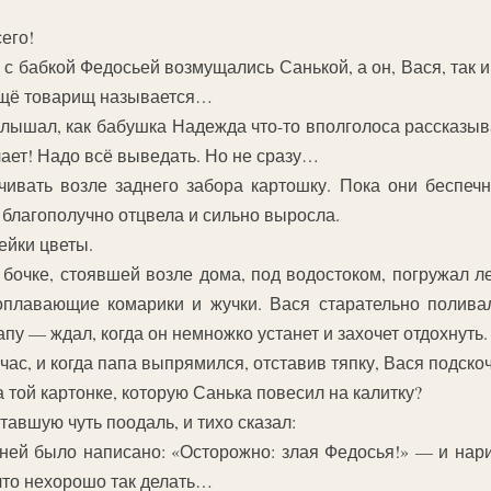
сего!
с бабкой Федосьей возмущались Санькой, а он, Вася, так и
 ещё товарищ называется…
слышал, как бабушка Надежда что-то вполголоса рассказыва
чает! Надо всё выведать. Но не сразу…
чивать возле заднего забора картошку. Пока они беспеч
 благополучно отцвела и сильно выросла.
ейки цветы.
бочке, стоявшей возле дома, под водостоком, погружал л
оплавающие комарики и жучки. Вася старательно полива
у — ждал, когда он немножко устанет и захочет отдохнуть.
ас, и когда папа выпрямился, отставив тяпку, Вася подскоч
 той картонке, которую Санька повесил на калитку?
авшую чуть поодаль, и тихо сказал:
ей было написано: «Осторожно: злая Федосья!» — и нарис
что нехорошо так делать…