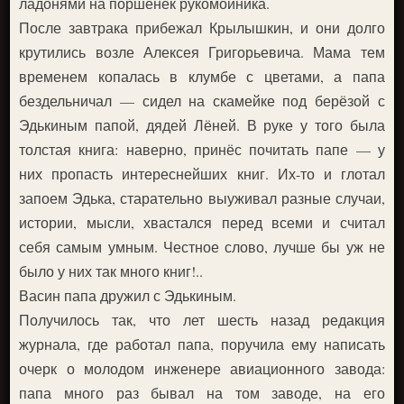
ладонями на поршенёк рукомойника.
После завтрака прибежал Крылышкин, и они долго
крутились возле Алексея Григорьевича. Мама тем
временем копалась в клумбе с цветами, а папа
бездельничал — сидел на скамейке под берёзой с
Эдькиным папой, дядей Лёней. В руке у того была
толстая книга: наверно, принёс почитать папе — у
них пропасть интереснейших книг. Их-то и глотал
запоем Эдька, старательно выуживал разные случаи,
истории, мысли, хвастался перед всеми и считал
себя самым умным. Честное слово, лучше бы уж не
было у них так много книг!..
Васин папа дружил с Эдькиным.
Получилось так, что лет шесть назад редакция
журнала, где работал папа, поручила ему написать
очерк о молодом инженере авиационного завода:
папа много раз бывал на том заводе, на его