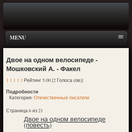
MENU
Главная страница
Двое на одном велосипеде -
Поиск
Мошковский А. - Факел
ПЕРЕЙТИ К ГЛАВНОМУ МЕНЮ СКАЗОК
1
1
1
1
1
Рейтинг 5.00 [2 Голоса (ов)]
Новое
Подробности
Популярное
Категория:
Отечественные писатели
Страница 6 из 21
Двое на одном велосипеде
(повесть)