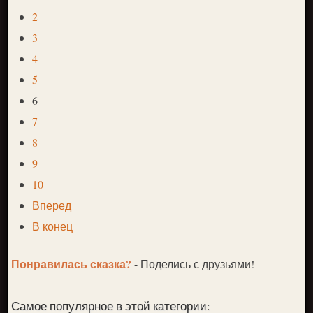
2
3
4
5
6
7
8
9
10
Вперед
В конец
Понравилась сказка?
- Поделись с друзьями!
Самое популярное в этой категории: