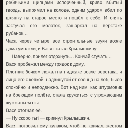
ребячьими щипцами испорченный, криво вбитый
гвоздь, выпрямил на колоде, одним ударом вбил по
шляпку на старое место и пошёл к себе. И опять
застучал его молоток, зашаркал на верстаке
рубанок…
Часа через четыре все строительные звуки возле
дома умолкли, и Вася сказал Крылышкину:
— Наверно, прилёг отдохнуть… Кончай стучать…
Вася пробежал между грядок к дому.
Плотник бочком лежал на пиджаке возле верстака, и
лицо его с кепкой, надвинутой от солнца на лоб, было
спокойно и неподвижно. Вот над ним, как штурмовик
на бреющем полёте, стала кружиться с угрожающим
жужжаньем оса.
Вася отогнал её.
— Ну скоро ты? — крикнул Крылышкин.
Вася погрозил ему кулаком, чтоб не кричал, жестом