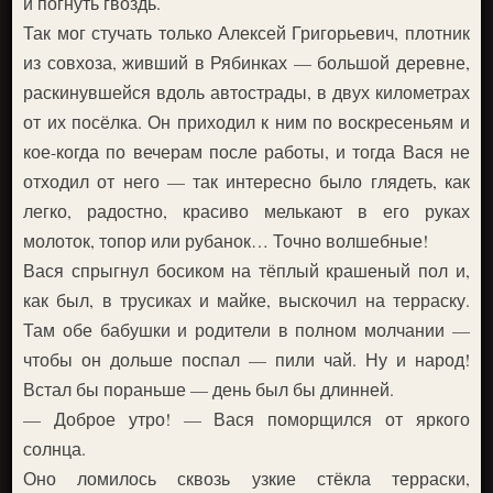
и погнуть гвоздь.
Так мог стучать только Алексей Григорьевич, плотник
из совхоза, живший в Рябинках — большой деревне,
раскинувшейся вдоль автострады, в двух километрах
от их посёлка. Он приходил к ним по воскресеньям и
кое-когда по вечерам после работы, и тогда Вася не
отходил от него — так интересно было глядеть, как
легко, радостно, красиво мелькают в его руках
молоток, топор или рубанок… Точно волшебные!
Вася спрыгнул босиком на тёплый крашеный пол и,
как был, в трусиках и майке, выскочил на терраску.
Там обе бабушки и родители в полном молчании —
чтобы он дольше поспал — пили чай. Ну и народ!
Встал бы пораньше — день был бы длинней.
— Доброе утро! — Вася поморщился от яркого
солнца.
Оно ломилось сквозь узкие стёкла терраски,