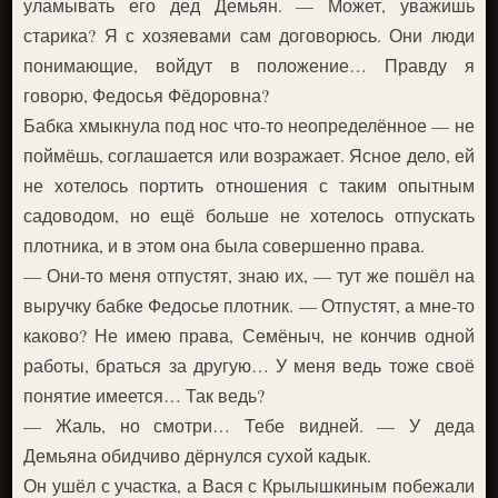
уламывать его дед Демьян. — Может, уважишь
старика? Я с хозяевами сам договорюсь. Они люди
понимающие, войдут в положение… Правду я
говорю, Федосья Фёдоровна?
Бабка хмыкнула под нос что-то неопределённое — не
поймёшь, соглашается или возражает. Ясное дело, ей
не хотелось портить отношения с таким опытным
садоводом, но ещё больше не хотелось отпускать
плотника, и в этом она была совершенно права.
— Они-то меня отпустят, знаю их, — тут же пошёл на
выручку бабке Федосье плотник. — Отпустят, а мне-то
каково? Не имею права, Семёныч, не кончив одной
работы, браться за другую… У меня ведь тоже своё
понятие имеется… Так ведь?
— Жаль, но смотри… Тебе видней. — У деда
Демьяна обидчиво дёрнулся сухой кадык.
Он ушёл с участка, а Вася с Крылышкиным побежали