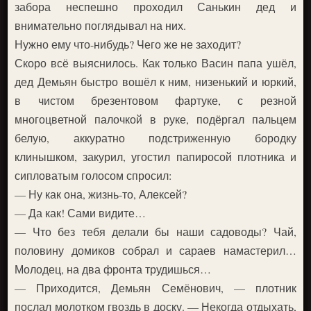
забора неспешно проходил Санькин дед и
внимательно поглядывал на них.
Нужно ему что-нибудь? Чего же не заходит?
Скоро всё выяснилось. Как только Васин папа ушёл,
дед Демьян быстро вошёл к ним, низенький и юркий,
в чистом брезентовом фартуке, с резной
многоцветной палочкой в руке, подёргал пальцем
белую, аккуратно подстриженную бородку
клинышком, закурил, угостил папиросой плотника и
сипловатым голосом спросил:
— Ну как она, жизнь-то, Алексей?
— Да как! Сами видите…
— Что без тебя делали бы наши садоводы? Чай,
половину домиков собрал и сараев намастерил…
Молодец, на два фронта трудишься…
— Приходится, Демьян Семёнович, — плотник
послал молотком гвоздь в доску. — Некогда отдыхать,