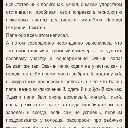
испытательных полигонах, узнал, с каким упорством
отстаивал и «пробивал» свои поправки в технологию
некоторых систем реактивных самолётов Леонид
Петрович Шмыгин.
Папа обо всём этом написал.
А потом совершенно неожиданно выяснилось, что
этот симпатичный и скромный инженер — сосед по их
садовому участку и одновременно Эдькин папа!
Бывает же так! Эдькин папа ходил на участке, как в
городе: во всём новом, чисто выбритый, подтянутый,
с аккуратным пробором в волосах, не то что Васин
папа, вечно всклокоченный, одетый и обутый кое-как;
Эдькин папа был очень вежливый, мягкий, тихий,
слова резкого не скажет (а ведь «пробивал» же на
заводе!) и всегда, если сам не успеешь, первым
поздоровается у колодца, расспросит про ребячью
жизнь, позовёт в гости и у папы не раз спросит, не