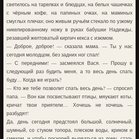
светилось на тарелках и блюдцах, на белых чашечках
с чёрным кофе, на папиных очках, на маминых
смуглых плечах; оно живым ручьём стекало по узкому
никелированному ножу в руках бабушки Надежды,
резавшей желтоватый кирпич кекса с изюмом.
— Доброе, доброе! — сказала мама. — Ты у нас
сегодня молодцом, без задних ног спал!
— С передними! — засмеялся Вася. — Прошу в
следующий раз будить меня, а то весь день спать
буду… Когда же играть?
— Кто же тебе позволит спать весь день? — спросил
папа. — Вон как посвистывают птицы, мяукают коты,
кричат твои приятели… Хочешь не хочешь —
разбудят!
Да, день сегодня предстоял большой, солнечный,
шумный, со стуком топора, плеском воды, криком и
смехом, и чтобы поскорей вырваться из дому, стать