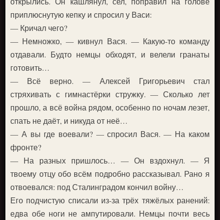
открылись. Он кашлянул, сел, поправил на голове
приплюснутую кепку и спросил у Васи:
— Кричал чего?
— Немножко, — кивнул Вася. — Какую-то команду
отдавали. Будто немцы обходят, и велели гранаты
готовить…
— Всё верно. — Алексей Григорьевич стал
стряхивать с гимнастёрки стружку. — Сколько лет
прошло, а всё война рядом, особенно по ночам лезет,
спать не даёт, и никуда от неё…
— А вы где воевали? — спросил Вася. — На каком
фронте?
— На разных пришлось… — Он вздохнул. — Я
твоему отцу обо всём подробно рассказывал. Рано я
отвоевался: под Сталинградом кончил войну…
Его подчистую списали из-за трёх тяжёлых ранений:
едва обе ноги не ампутировали. Немцы почти весь