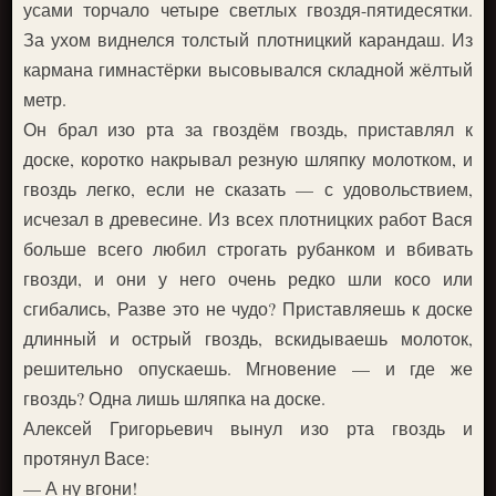
усами торчало четыре светлых гвоздя-пятидесятки.
За ухом виднелся толстый плотницкий карандаш. Из
кармана гимнастёрки высовывался складной жёлтый
метр.
Он брал изо рта за гвоздём гвоздь, приставлял к
доске, коротко накрывал резную шляпку молотком, и
гвоздь легко, если не сказать — с удовольствием,
исчезал в древесине. Из всех плотницких работ Вася
больше всего любил строгать рубанком и вбивать
гвозди, и они у него очень редко шли косо или
сгибались, Разве это не чудо? Приставляешь к доске
длинный и острый гвоздь, вскидываешь молоток,
решительно опускаешь. Мгновение — и где же
гвоздь? Одна лишь шляпка на доске.
Алексей Григорьевич вынул изо рта гвоздь и
протянул Васе:
— А ну вгони!