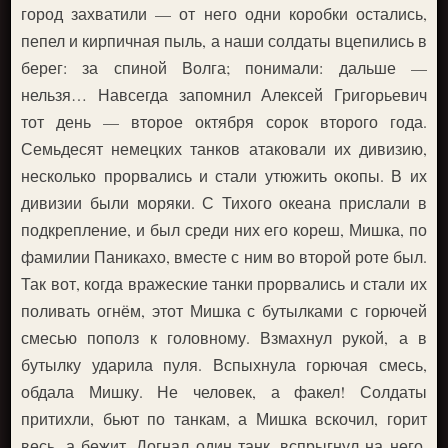
город захватили — от него одни коробки остались,
пепел и кирпичная пыль, а наши солдаты вцепились в
берег: за спиной Волга; понимали: дальше —
нельзя… Навсегда запомнил Алексей Григорьевич
тот день — второе октября сорок второго года.
Семьдесят немецких танков атаковали их дивизию,
несколько прорвались и стали утюжить окопы. В их
дивизии были моряки. С Тихого океана прислали в
подкрепление, и был среди них его кореш, Мишка, по
фамилии Паникахо, вместе с ним во второй роте был.
Так вот, когда вражеские танки прорвались и стали их
поливать огнём, этот Мишка с бутылками с горючей
смесью пополз к головному. Взмахнул рукой, а в
бутылку ударила пуля. Вспыхнула горючая смесь,
обдала Мишку. Не человек, а факел! Солдаты
притихли, бьют по танкам, а Мишка вскочил, горит
весь, а бежит. Догнал один танк, вспрыгнул на него,