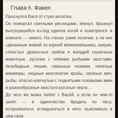
Глава 6. Факел
Проснулся Вася от стука молотка.
Он поморгал светлыми ресницами, зевнул, брыкнул
высунувшейся из-под одеяла ногой и осмотрелся: в
комнате — никого. На стенах узкие полочки, а на них
сделанные мамой из корней можжевельника, шишек,
слоистых древесных грибов и желудей сказочные
животные, русалки с гибкими рыбьими хвостами,
безобидные лешие, смешные гномики, нелепые
кикиморы, хищные многоногие крабы, грозные меч-
рыбы, опасно изогнутые с поднятыми головками змеи
и разнообразные хвостато-рогатые черти…
До чего же мама любит с Васей, а если он чем-то
занят — в одиночестве бродить по лесу,
вслушиваться, вглядываться в него, выискивать в
нём своё.