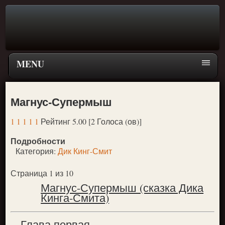
MENU
Главная страница
Магнус-Супермыш
Поиск
1
1
1
1
1
Рейтинг 5.00 [2 Голоса (ов)]
ПЕРЕЙТИ К ГЛАВНОМУ МЕНЮ СКАЗОК
Подробности
Новое
Категория:
Дик Кинг-Смит
Популярное
Страница 1 из 10
Магнус-Супермыш (сказка Дика
Кинга-Смита)
Глава первая