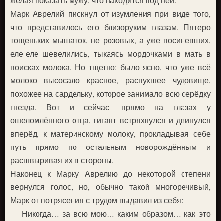
желая показать мужу, что находится под ней.
Марк Аврелий пискнул от изумления при виде того,
что представилось его близоруким глазам. Пятеро
тощеньких мышаток, не розовых, а уже посиневших,
еле-еле шевелились, тыкаясь мордочками в мать в
поисках молока. Но тщетно: было ясно, что уже всё
молоко высосало красное, распухшее чудовище,
похожее на сардельку, которое занимало всю серёдку
гнезда. Вот и сейчас, прямо на глазах у
ошеломлённого отца, гигант встряхнулся и двинулся
вперёд, к материнскому молоку, прокладывая себе
путь прямо по остальным новорождённым и
расшвыривая их в стороны.
Наконец к Марку Аврелию до некоторой степени
вернулся голос, но, обычно такой многоречивый,
Марк от потрясения с трудом выдавил из себя:
— Никогда… за всю мою… каким образом… как это