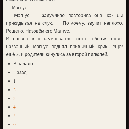
— Магнус.
— Магнус, — задумчиво повторила она, как бы
прикидывая на слух. — По-моему, звучит неплохо.
Решено. Назовём его Магнус.
И словно в ознаменование этого события ново-
названный Магнус поднял привычный крик «ещё!
ещё!», и родители кинулись за второй пилюлей.
В начало
Назад
1
2
3
4
5
6