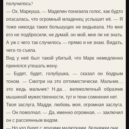
получилось?
— Ох, Маркуша, — Маделин понизила голос, как будто
опасалась, что огромный младенец услышит её. — Я
тоже никогда таких большущих не видывала. Но мне
его не подбросили, не думай, он мой, мне ли не знать.
А уж с чего так случилось — прямо и не знаю. Видать,
чего-то съела.
Вид у неё был такой убитый, что Марк немедленно
принялся утешать жену.
— Будет, будет, голубушка, — сказал он бодрым
тоном. — Смотри на это оптимистически. Мальчик…
это ведь мальчик? Н-да… великолепный образчик
мышиной мужественности, тут и тени сомнения нет.
Твоя заслуга, Мадди, любовь моя, огромная заслуга.
— Он помолчал. — Да, именно огромная, — заключил
он с рассеянным видом.
— Но что будет с другими малютками, бедняжки они.