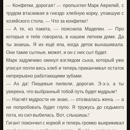
— Конфетки, дорогая? — пропыхтел Марк Аврелий, с
трудом втаскивая в гнездо хлебную корку, упавшую с
хозяйского стола. — Что за конфетки?
— А те, из пакета, — пояснила Маделин. — Про
которые я тебе говорила, в нашем летнем доме. Да
ты знаешь. Я их ещё ела, когда деток вынашивала.
Они такие сытные, может, и он с них сыт будет.
Марк задумчиво окинул взглядом сына, который уже
уписал почти весь хлеб и теперь приканчивал остаток
непрерывно работающими зубами.
— Ах да! Пищевые пилюли, дорогая. Э-э-э, а ты
уверена, что выбранный тобой путь будет мудрым?
— Насчёт мудрости не знаю, — отозвалась жена, — а
не попробовать будет глупо. Я тружусь до седьмого
пота, из сил выбилась. Вот, слышишь?
Гигант покончил с коркой и теперь громко выкрикивал