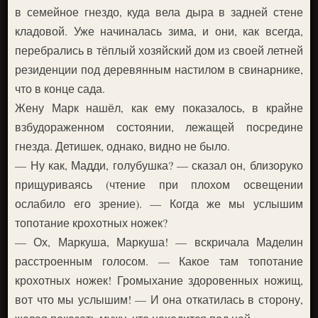
в семейное гнездо, куда вела дыра в задней стене
кладовой. Уже начиналась зима, и они, как всегда,
перебрались в тёплый хозяйский дом из своей летней
резиденции под деревянным настилом в свинарнике,
что в конце сада.
Жену Марк нашёл, как ему показалось, в крайне
взбудораженном состоянии, лежащей посредине
гнезда. Детишек, однако, видно не было.
— Ну как, Мадди, голубушка? — сказал он, близоруко
прищуриваясь (чтение при плохом освещении
ослабило его зрение). — Когда же мы услышим
топотание крохотных ножек?
— Ох, Маркуша, Маркуша! — вскричала Маделин
расстроенным голосом. — Какое там топотание
крохотных ножек! Громыхание здоровенных ножищ,
вот что мы услышим! — И она откатилась в сторону,