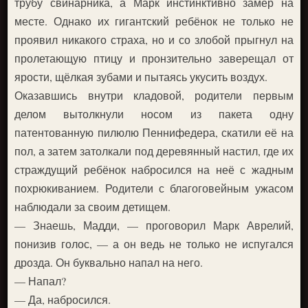
трубу свинарника, а Марк инстинктивно замер на
месте. Однако их гигантский ребёнок не только не
проявил никакого страха, но и со злобой прыгнул на
пролетающую птицу и пронзительно заверещал от
ярости, щёлкая зубами и пытаясь укусить воздух.
Оказавшись внутри кладовой, родители первым
делом вытолкнули носом из пакета одну
патентованную пилюлю Пеннифедера, скатили её на
пол, а затем затолкали под деревянный настил, где их
страждущий ребёнок набросился на неё с жадным
похрюкиванием. Родители с благоговейным ужасом
наблюдали за своим детищем.
— Знаешь, Мадди, — проговорил Марк Аврелий,
понизив голос, — а он ведь не только не испугался
дрозда. Он буквально напал на него.
— Напал?
— Да, набросился.